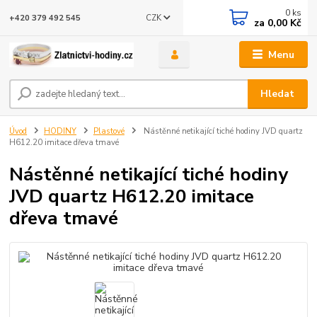
0
ks
CZK
+420 379 492 545
za
0,00 Kč
Menu
Hledat
Úvod
HODINY
Plastové
Nástěnné netikající tiché hodiny JVD quartz
H612.20 imitace dřeva tmavé
Nástěnné netikající tiché hodiny
JVD quartz H612.20 imitace
dřeva tmavé