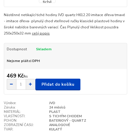
Nástěnné netikající tiché hodiny JVD quartz H612.20 imitace dřeva tmavé
- imitace dřeva- plynulý chod vteřinové ručky klasické plastové hodiny v
široké nabídce barevných variací. Čas Plynulý chod Velikost pouzdra
250x250x32 mm
celý popis
Dostupnost
Skladem
Nejsme plátci DPH
469 Kč
/
ks
Přidat do košíku
Výrobce:
JVD
Záruka:
24 měsíců
MATERIÁL:
PLAST
VLASTNOSTI:
S TICHÝM CHODEM
POHON:
BATERIOVÝ - QUARTZ
ZOBRAZENÍ ČASU:
ANALOGOVÉ
TVAR:
KULATÝ