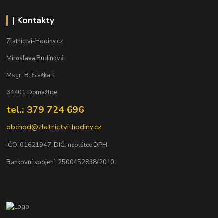
| Kontakty
Zlatnictvi-Hodiny.cz
Miroslava Budínová
Msgr. B. Staška 1
34401 Domažlice
tel.: 379 724 696
obchod@zlatnictvi-hodiny.cz
IČO: 0
1621947
, DIČ: neplátce DPH
Bankovní spojení: 2500452838/2010