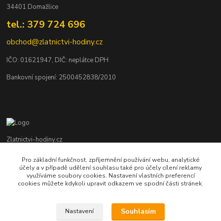
34401 Domažlice
tel.: 379 724 696
obchod@zlatnictvi-hodiny.cz
IČO: 0
1621947
, DIČ: neplátce DPH
Bankovní spojení: 2500452838/2010
Zlatnictvi-hodiny.cz
Pro základní funkčnost, zpříjemnění používání webu, analytické
+420 379 492 545
účely a v případě udělení souhlasu také pro účely cílení reklamy
Po - Pá: 9,00 - 17,00 hod., So: 9,00 - 11,30 hod.
využíváme soubory cookies. Nastavení vlastních preferencí
cookies můžete kdykoli upravit odkazem ve spodní části stránek.
obchod@zlatnictvi-hodiny.cz
Souhlasím
Nastavení