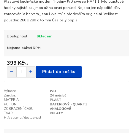
Plastové kuchyňské moderní hodiny JVD sweep HA41.1 Tyto plastové
hodiny zajisté zaujmou už na první pohled. Nejsou jen nápadité díky
zpracování a barvám, jsou i kvalitní a především originální. Velikost
pouzdra: 280 x 280 x 45 mm Čas
celý popis
Dostupnost
Skladem
Nejsme plátci DPH
399 Kč
/
ks
Přidat do košíku
Výrobce:
JVD
Záruka:
24 měsíců
MATERIÁL:
PLAST
POHON:
BATERIOVÝ - QUARTZ
ZOBRAZENÍ ČASU:
ANALOGOVÉ
TVAR:
KULATÝ
Hlídat cenu / dostupnost