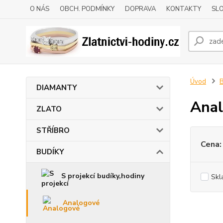
O NÁS
OBCH. PODMÍNKY
DOPRAVA
KONTAKTY
SLO
Úvod
DIAMANTY
Ana
ZLATO
STŘÍBRO
Cena:
BUDÍKY
S projekcí budíky,hodiny
Skl
Analogové