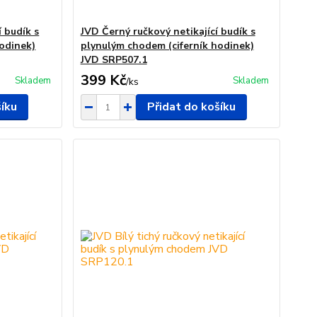
 budík s
JVD Černý ručkový netikající budík s
odinek)
plynulým chodem (ciferník hodinek)
JVD SRP507.1
399 Kč
Skladem
Skladem
/
ks
šíku
Přidat do košíku