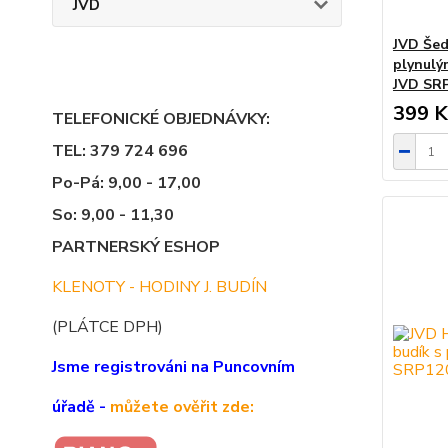
JVD
JVD Šedý
plynulý
JVD SRP
399 K
TELEFONICKÉ OBJEDNÁVKY:
TEL: 379 724 696
Po-Pá: 9,00 - 17,00
So: 9,00 - 11,30
PARTNERSKÝ ESHOP
KLENOTY - HODINY J. BUDÍN
(PLÁTCE DPH)
Jsme registrováni na Puncovním
úřadě -
můžete ověřit zde: