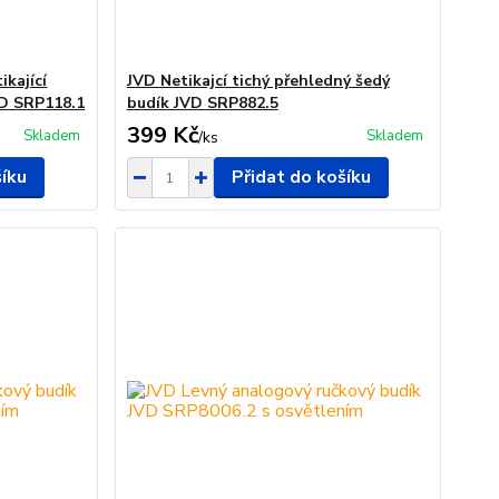
ikající
JVD Netikajcí tichý přehledný šedý
VD SRP118.1
budík JVD SRP882.5
399 Kč
Skladem
Skladem
/
ks
šíku
Přidat do košíku