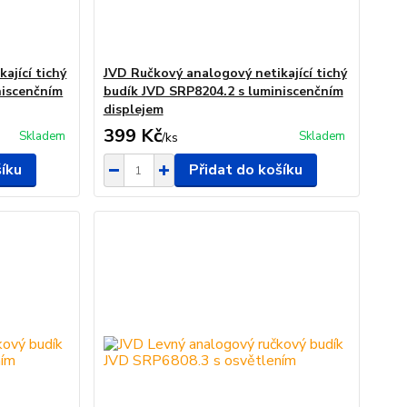
ající tichý
JVD Ručkový analogový netikající tichý
niscenčním
budík JVD SRP8204.2 s luminiscenčním
displejem
399 Kč
Skladem
Skladem
/
ks
šíku
Přidat do košíku