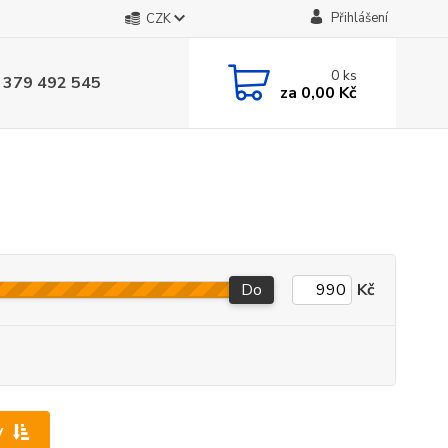
Přihlášení
CZK
0
ks
 379 492 545
za
0,00 Kč
Do
Kč
y