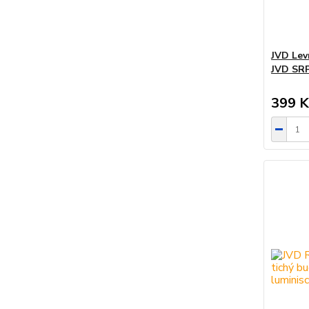
JVD Lev
JVD SRP
399 K