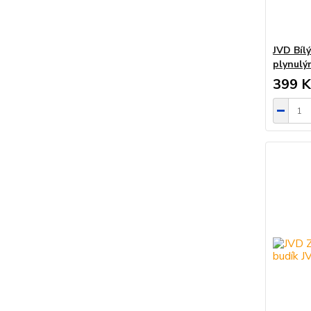
JVD Bílý
plynulý
399 K