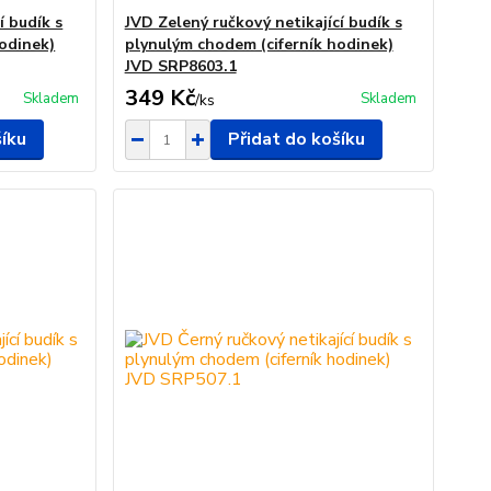
í budík s
JVD Zelený ručkový netikající budík s
odinek)
plynulým chodem (ciferník hodinek)
JVD SRP8603.1
349 Kč
Skladem
Skladem
/
ks
šíku
Přidat do košíku