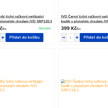
dý tichý ručkový netikající
JVD Černý tichý ručkový neti
 plynulým chodem JVD SRP120.3
budík s plynulým chodem J
č
399 Kč
Skladem
/
ks
/
ks
Přidat do košíku
Přidat do ko