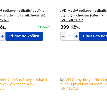
 ručkový netikající budík s
JVD Modrý ručkový netikající
m chodem (ciferník hodinek)
plynulým chodem (ciferník h
507.3
JVD SRP507.2
č
399 Kč
Skladem
/
ks
/
ks
Přidat do košíku
Přidat do ko