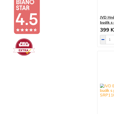
JVD Hně
budík s
399 K