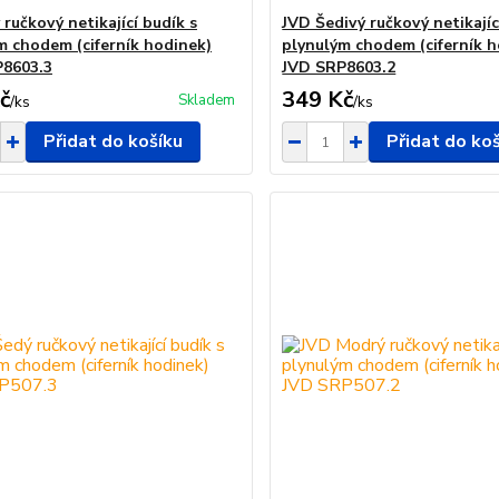
 ručkový netikající budík s
JVD Šedivý ručkový netikajíc
m chodem (ciferník hodinek)
plynulým chodem (ciferník h
8603.3
JVD SRP8603.2
č
349 Kč
Skladem
/
ks
/
ks
Přidat do košíku
Přidat do ko