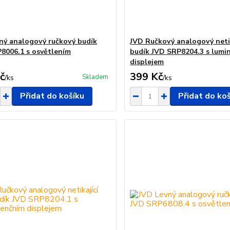
ný analogový ručkový budík
JVD Ručkový analogový netik
8006.1 s osvětlením
budík JVD SRP8204.3 s lumi
displejem
č
399 Kč
Skladem
/
ks
/
ks
Přidat do košíku
Přidat do ko