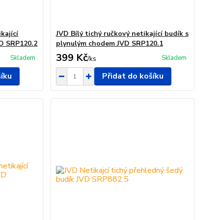
kající
JVD Bílý tichý ručkový netikající budík s
VD SRP120.2
plynulým chodem JVD SRP120.1
399 Kč
Skladem
Skladem
/
ks
šíku
Přidat do košíku