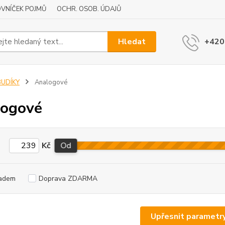
VNÍČEK POJMŮ
OCHR. OSOB. ÚDAJŮ
Hledat
+420
BUDÍKY
Analogové
logové
Kč
Od
adem
Doprava ZDARMA
Upřesnit parametr