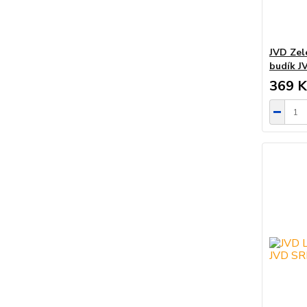
JVD Zele
budík J
369 K