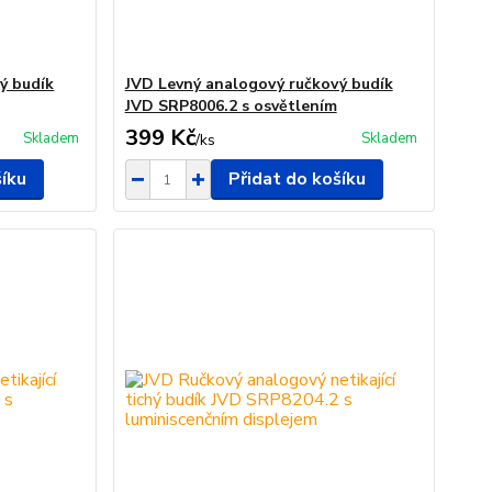
ý budík
JVD Levný analogový ručkový budík
JVD SRP8006.2 s osvětlením
399 Kč
Skladem
Skladem
/
ks
šíku
Přidat do košíku