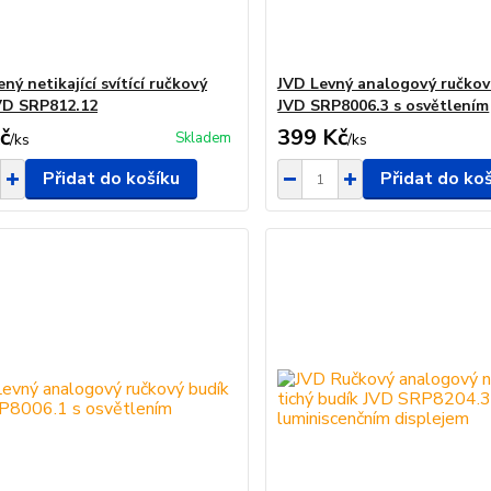
ný netikající svítící ručkový
JVD Levný analogový ručkov
VD SRP812.12
JVD SRP8006.3 s osvětlením
č
399 Kč
Skladem
/
ks
/
ks
Přidat do košíku
Přidat do ko