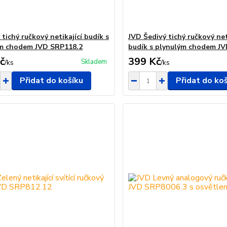
 tichý ručkový netikající budík s
JVD Šedivý tichý ručkový net
m chodem JVD SRP118.2
budík s plynulým chodem J
č
399 Kč
Skladem
/
ks
/
ks
Přidat do košíku
Přidat do ko