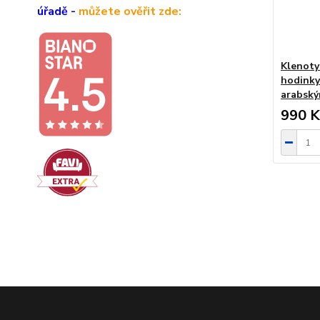
úřadě -
můžete ověřit zde:
Klenoty
hodinky
arabský
990 K