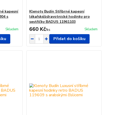
né kapesní
Klenoty Budín Stříbrné kapesní
804 s
lékařské/zdravotnické hodinky pro
sestřičky BADUS 11961103
660 Kč
Skladem
Skladem
/
ks
šíku
Přidat do košíku