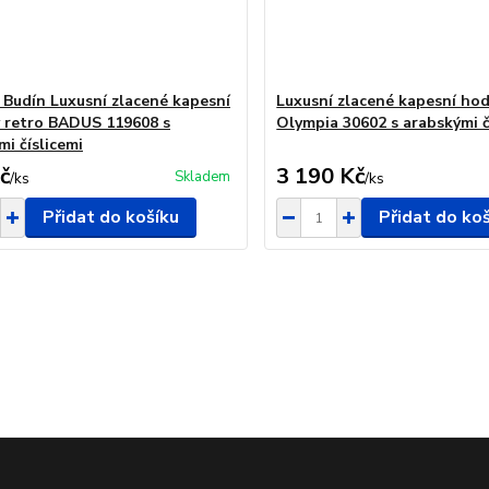
 Budín Luxusní zlacené kapesní
Luxusní zlacené kapesní hod
 retro BADUS 119608 s
Olympia 30602 s arabskými č
mi číslicemi
č
3 190 Kč
Skladem
/
ks
/
ks
Přidat do košíku
Přidat do ko