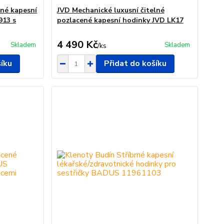
rné kapesní
JVD Mechanické luxusní čitelné
913 s
pozlacené kapesní hodinky JVD LK17
4 490 Kč
Skladem
Skladem
/
ks
šíku
Přidat do košíku