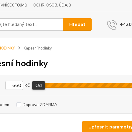
VNÍČEK POJMŮ
OCHR. OSOB. ÚDAJŮ
Hledat
+420
HODINKY
Kapesní hodinky
sní hodinky
Kč
Od
adem
Doprava ZDARMA
Upřesnit parametr