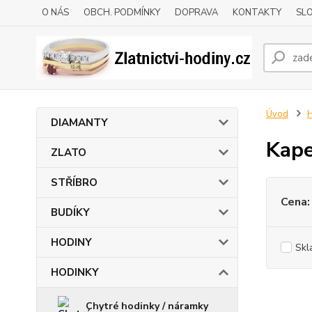
O NÁS
OBCH. PODMÍNKY
DOPRAVA
KONTAKTY
SLO
Úvod
DIAMANTY
Kape
ZLATO
STŘÍBRO
Cena:
BUDÍKY
HODINY
Skl
HODINKY
Chytré hodinky / náramky