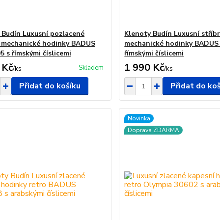
 Budín Luxusní pozlacené
Klenoty Budín Luxusní stříb
 mechanické hodinky BADUS
mechanické hodinky BADUS 
5 s římskými číslicemi
římskými číslicemi
 Kč
1 990 Kč
Skladem
/
ks
/
ks
Přidat do košíku
Přidat do ko
Novinka
Doprava ZDARMA