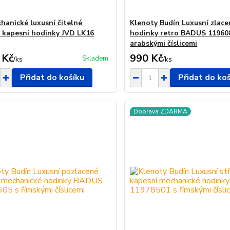
hanické luxusní čitelné
Klenoty Budín Luxusní zlace
é kapesní hodinky JVD LK16
hodinky retro BADUS 11960
arabskými číslicemi
 Kč
990 Kč
Skladem
/
ks
/
ks
Přidat do košíku
Přidat do ko
Doprava ZDARMA