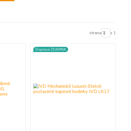
strana
z 1
Doprava ZDARMA