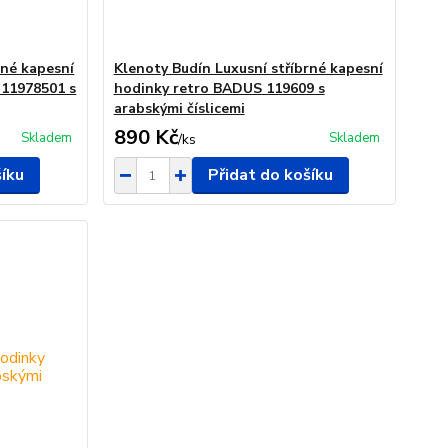
rné kapesní
Klenoty Budín Luxusní stříbrné kapesní
11978501 s
hodinky retro BADUS 119609 s
arabskými číslicemi
890 Kč
Skladem
Skladem
/
ks
šíku
Přidat do košíku