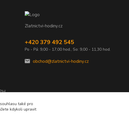
Zlatnictvi-hodiny.cz
+420 379 492 545
Po - Pá: 9,00 - 17,00 hod., So: 9,00 - 11,30 hod.
obchod@zlatnictvi-hodiny.cz
DPH
2010
 souhlasu také pro
žete kdykoli upravit