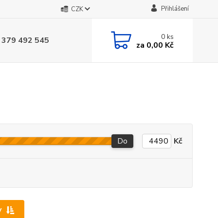
Přihlášení
CZK
0
ks
 379 492 545
za
0,00 Kč
Do
Kč
y