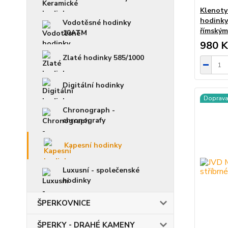
Klenoty
hodinky
Vodotěsné hodinky
římskými
10ATM
980 K
Zlaté hodinky 585/1000
Digitální hodinky
Doprav
Chronograph -
chronografy
Kapesní hodinky
Luxusní - společenské
hodinky
ŠPERKOVNICE
ŠPERKY - DRAHÉ KAMENY