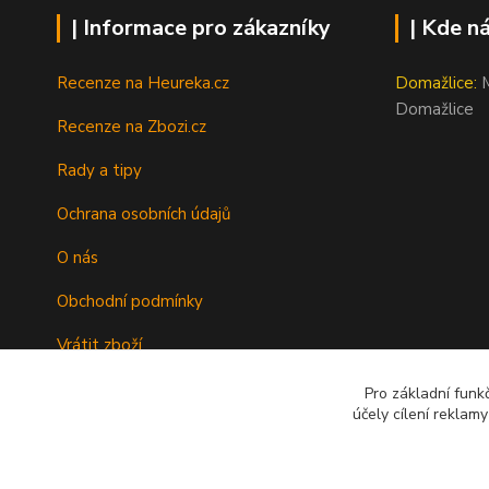
| Informace pro zákazníky
| Kde n
Recenze na Heureka.cz
Domažlice:
M
Domažlice
Recenze na Zbozi.cz
Rady a tipy
Ochrana osobních údajů
O nás
Obchodní podmínky
Vrátit zboží
Doprava
Pro základní funk
účely cílení reklam
Kontakty