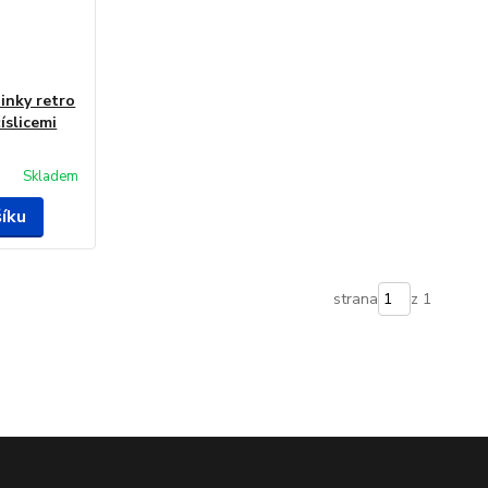
inky retro
íslicemi
Skladem
šíku
strana
z 1