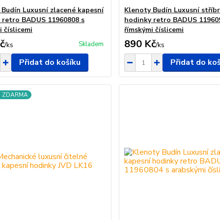
 Budín Luxusní zlacené kapesní
Klenoty Budín Luxusní stříb
 retro BADUS 11960808 s
hodinky retro BADUS 11960
 číslicemi
římskými číslicemi
č
890 Kč
Skladem
/
ks
/
ks
Přidat do košíku
Přidat do ko
a ZDARMA