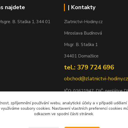
ás najdete
| Kontakty
sgre. B. Staška 1, 344 01
Zlatnictvi-Hodiny.cz
Miroslava Budínová
Msgr. B. Staška 1
34401 Domažlice
tel.: 379 724 696
obchod@zlatnictvi-hodiny.cz
IČO: 0
1621947
, DIČ: neplátce 
Bankovní spojení: 2500452838/
čnost, zpříjemnění používání webu, analytické účely a v případě udělení
y využíváme soubory cookies. Nastavení vlastních preferencí cookies mů
odkazem ve spodní části stránek.