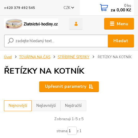
0
ks
CZK
+420 379 492 545
za
0,00 Kč
Menu
Hledat
Úvod
TOVÁRNA NA ČAS
STŘÍBRNÉ ŠPERKY
ŘETÍZKY NA KOTNÍK
ŘETÍZKY NA KOTNÍK
Upřesnit parametry
Nejnovější
Nejlevnější
Nejdražší
Zobrazuji 1-5 z 5
strana
z 1