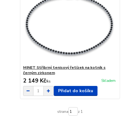
MINET Stříbrný tenisový řetízek na kotník s
černým zirkonem
2 149 Kč
Skladem
/
ks
Přidat do košíku
strana
z 1