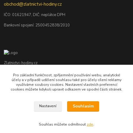
obchod@zlatnictvi-hodiny.cz
IČO: 0
1621947
, DIČ: neplátce DPH
Bankovní spojení: 2500452838/2010
Zlatnictvi-hodiny.cz
Pro základní funkčnost, zpříjemnění používání webu, analytické
+420 379 492 545
účely a v případě udělení souhlasu také pro účely cílení reklamy
Po - Pá: 9,00 - 17,00 hod., So: 9,00 - 11,30 hod.
využíváme soubory cookies. Nastavení vlastních preferencí
cookies můžete kdykoli upravit odkazem ve spodní části stránek.
obchod@zlatnictvi-hodiny.cz
Souhlasím
Nastavení
Souhlas můžete odmítnout
zde
.
Vytvořeno na
Eshop-rychle.cz