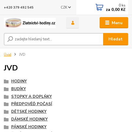
0
ks
CZK
+420 379 492 545
za
0,00 Kč
Menu
Hledat
Úvod
JVD
JVD
HODINY
BUDÍKY
STOPKY A DOPLŇKY
PŘEDPOVĚĎ POČASÍ
DĚTSKÉ HODINKY
DÁMSKÉ HODINKY
PÁNSKÉ HODINKY