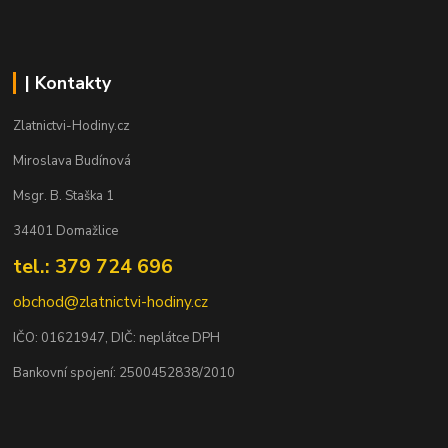
| Kontakty
Zlatnictvi-Hodiny.cz
Miroslava Budínová
Msgr. B. Staška 1
34401 Domažlice
tel.: 379 724 696
obchod@zlatnictvi-hodiny.cz
IČO: 0
1621947
, DIČ: neplátce DPH
Bankovní spojení: 2500452838/2010