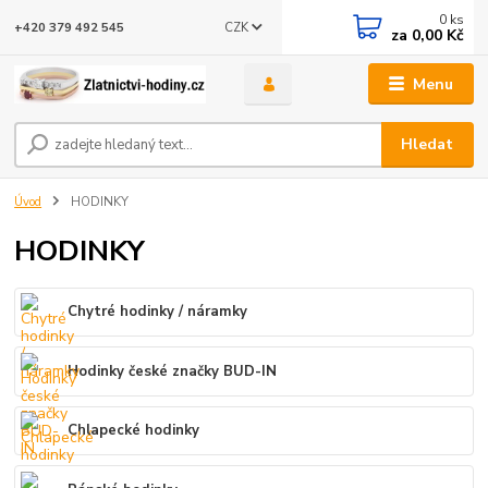
0
ks
CZK
+420 379 492 545
za
0,00 Kč
Menu
Hledat
Úvod
HODINKY
HODINKY
Chytré hodinky / náramky
Hodinky české značky BUD-IN
Chlapecké hodinky