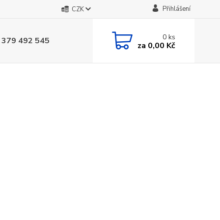
Přihlášení
CZK
0
ks
 379 492 545
za
0,00 Kč