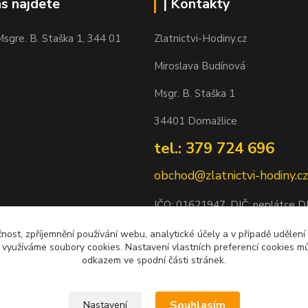
ás najdete
| Kontakty
sgre. B. Staška 1, 344 01
Zlatnictvi-Hodiny.cz
Miroslava Budínová
Msgr. B. Staška 1
34401 Domažlice
tel.: 379 724 696
obchod@zlatnictvi-hodiny.cz
IČO: 0
1621947
, DIČ: neplátce 
Bankovní spojení: 2500452838/
čnost, zpříjemnění používání webu, analytické účely a v případě udělení
y využíváme soubory cookies. Nastavení vlastních preferencí cookies mů
odkazem ve spodní části stránek.
Souhlasím
Nastavení