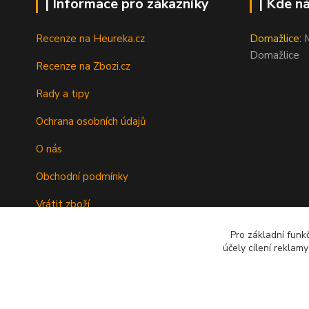
| Informace pro zákazníky
| Kde n
Recenze na Heureka.cz
Domažlice:
M
Domažlice
Recenze na Zbozi.cz
Rady a tipy
Ochrana osobních údajů
O nás
Obchodní podmínky
Vrátit zboží
Doprava
Pro základní funk
účely cílení reklam
Kontakty