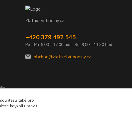
Zlatnictvi-hodiny.cz
+420 379 492 545
Po - Pá: 9,00 - 17,00 hod., So: 9,00 - 11,30 hod.
obchod@zlatnictvi-hodiny.cz
DPH
2010
 souhlasu také pro
žete kdykoli upravit