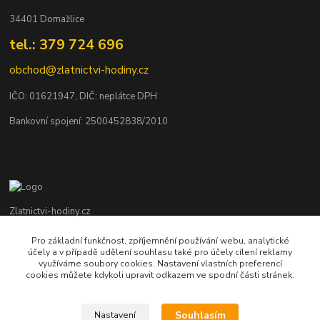
34401 Domažlice
tel.: 379 724 696
obchod@zlatnictvi-hodiny.cz
IČO: 0
1621947
, DIČ: neplátce DPH
Bankovní spojení: 2500452838/2010
Zlatnictvi-hodiny.cz
Pro základní funkčnost, zpříjemnění používání webu, analytické
+420 379 492 545
účely a v případě udělení souhlasu také pro účely cílení reklamy
Po - Pá: 9,00 - 17,00 hod., So: 9,00 - 11,30 hod.
využíváme soubory cookies. Nastavení vlastních preferencí
cookies můžete kdykoli upravit odkazem ve spodní části stránek.
obchod@zlatnictvi-hodiny.cz
Souhlasím
Nastavení