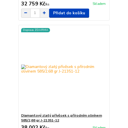
32 759 Kč
Skladem
/
ks
Přidat do košíku
Doprava ZDARMA
Diamantový zlatý přívěsek s přírodním olivínem
585/2,68 gr J-21351-12
38 002 Kč
Skladem