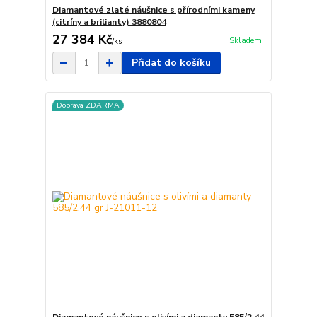
Diamantové zlaté náušnice s přírodními kameny
(citríny a brilianty) 3880804
27 384 Kč
Skladem
/
ks
Přidat do košíku
Doprava ZDARMA
Diamantové náušnice s olivími a diamanty 585/2,44