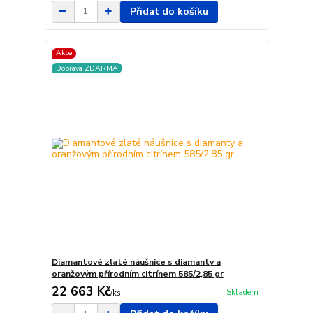
Přidat do košíku
Akce
Doprava ZDARMA
Diamantové zlaté náušnice s diamanty a
oranžovým přírodním citrínem 585/2,85 gr
22 663 Kč
Skladem
/
ks