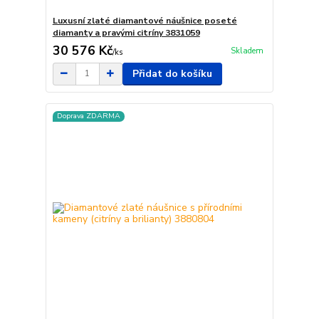
Luxusní zlaté diamantové náušnice poseté
diamanty a pravými citríny 3831059
30 576 Kč
Skladem
/
ks
Přidat do košíku
Doprava ZDARMA