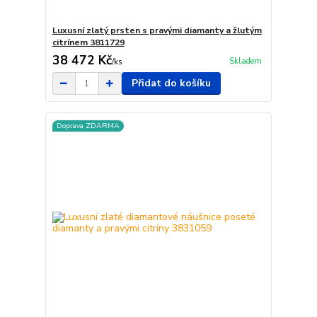
Luxusní zlatý prsten s pravými diamanty a žlutým
citrínem 3811729
38 472 Kč
Skladem
/
ks
Přidat do košíku
Doprava ZDARMA