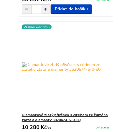
/
ks
Přidat do košíku
Doprava ZDARMA
Diamantové zlatý přívěsek s citrínem ze žlutého
zlata a diamanty 3820674-5-0-80
10 280 Kč
Skladem
/
ks