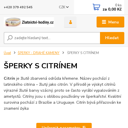
0
ks
CZK
+420 379 492 545
za
0,00 Kč
Menu
Hledat
Úvod
ŠPERKY - DRAHÉ KAMENY
ŠPERKY S CITRÍNEM
ŠPERKY S CITRÍNEM
Citrín
je žlutě zbarvená odrůda křemene. Název pochází z
latinského citrina – žlutý jako citrón. V přírodě je výskyt citrínů
výrazné žluté barvy vzácný, proto se často vyrábí vypalováním z
ametystů. Citríny jsou s oblibou používány ve šperkařství. Kvalitní
surovina pochází z Brazílie a Uruguaye. Citrín bývá přiřazován ke
znamení
býka
.
Upřesnit parametry