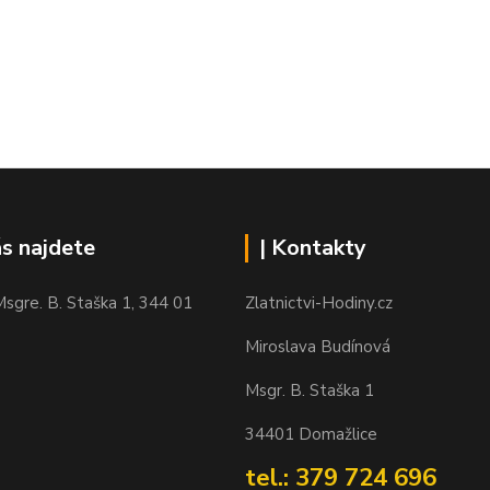
ás najdete
| Kontakty
sgre. B. Staška 1, 344 01
Zlatnictvi-Hodiny.cz
Miroslava Budínová
Msgr. B. Staška 1
34401 Domažlice
tel.: 379 724 696