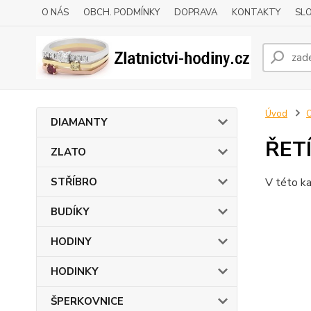
O NÁS
OBCH. PODMÍNKY
DOPRAVA
KONTAKTY
SLO
Úvod
DIAMANTY
ŘET
ZLATO
STŘÍBRO
V této ka
BUDÍKY
HODINY
HODINKY
ŠPERKOVNICE