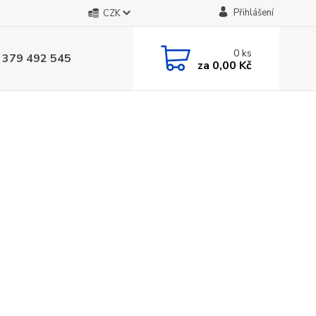
Přihlášení
CZK
0
ks
 379 492 545
za
0,00 Kč