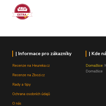
| Informace pro zákazníky
| Kde n
Recenze na Heureka.cz
Domažlice:
M
Domažlice
Recenze na Zbozi.cz
Rady a tipy
Ochrana osobních údajů
O nás