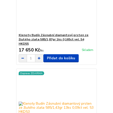
Klenoty Budín Zásnubní diamantový prsten ze
žlutého zlata 585/1,87gr 1ks 0,165ct vel. 54
HKD55
17 650 Kč
Skladem
/
ks
Přidat do košíku
Doprava ZDARMA