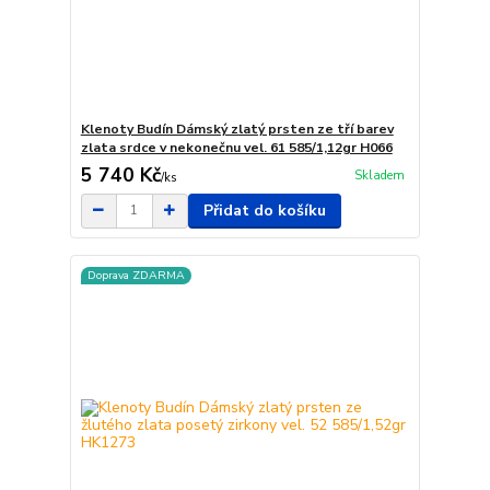
Klenoty Budín Dámský zlatý prsten ze tří barev
zlata srdce v nekonečnu vel. 61 585/1,12gr H066
5 740 Kč
Skladem
/
ks
Přidat do košíku
Doprava ZDARMA