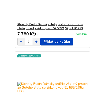
Klenoty Budín Dámský zlatý prsten ze žlutého
zlata posetý zirkony vel. 52 585/1,52gr HK1273
7 780 Kč
Skladem
/
ks
Přidat do košíku
Doprava ZDARMA