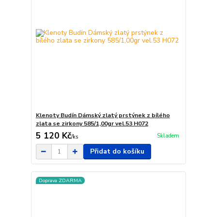
Klenoty Budín Dámský zlatý prstýnek z bílého
zlata se zirkony 585/1,00gr vel.53 H072
5 120 Kč
Skladem
/
ks
Přidat do košíku
Doprava ZDARMA