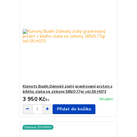
Klenoty Budín Dámský zlatý gravírovaný prsten z
bílého zlata se zirkony 585/0,77gr vel.55 H073
3 950 Kč
Skladem
/
ks
Přidat do košíku
Doprava ZDARMA