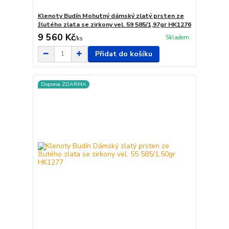
Klenoty Budín Mohutný dámský zlatý prsten ze
žlutého zlata se zirkony vel. 59 585/1,97gr HK1276
9 560 Kč
Skladem
/
ks
Přidat do košíku
Doprava ZDARMA