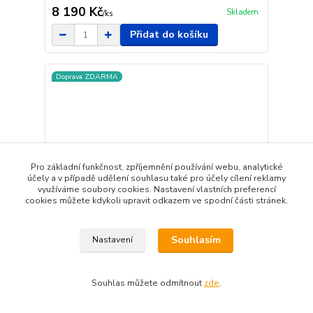
8 190 Kč
Skladem
/
ks
Přidat do košíku
Doprava ZDARMA
Pro základní funkčnost, zpříjemnění používání webu, analytické
účely a v případě udělení souhlasu také pro účely cílení reklamy
využíváme soubory cookies. Nastavení vlastních preferencí
cookies můžete kdykoli upravit odkazem ve spodní části stránek.
Souhlasím
Nastavení
Souhlas můžete odmítnout
zde
.
Klenoty Budín Mohutný zlatý prsten ze žlutého
zlata posetý zirkony vel. 60 585/2,82gr HK1271