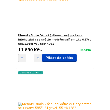
Klenoty Budín Dámský diamantový prsten z
bílého zlata se světle modrým safírem 1ks 0,57ct
585/1,91gr vel. 58 HKD61
11 690 Kč
Skladem
/
ks
Přidat do košíku
Doprava ZDARMA