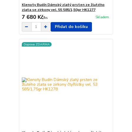
Klenoty Budín Dámský zlatý prsten ze žlutého
zlata se zirkony vel. 55 585/1,50gr HK1277
7 680 Kč
Skladem
/
ks
Přidat do košíku
Doprava ZDARMA