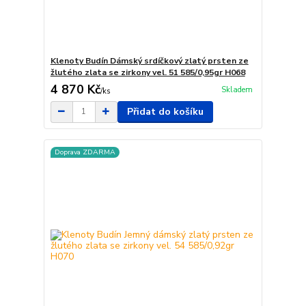
Klenoty Budín Dámský srdíčkový zlatý prsten ze
žlutého zlata se zirkony vel. 51 585/0,95gr H068
4 870 Kč
Skladem
/
ks
Přidat do košíku
Doprava ZDARMA