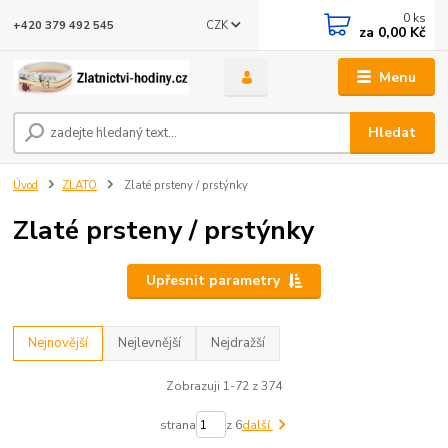
0
ks
CZK
+420 379 492 545
za
0,00 Kč
Menu
Hledat
Úvod
ZLATO
Zlaté prsteny / prstýnky
Zlaté prsteny / prstýnky
Upřesnit parametry
Nejnovější
Nejlevnější
Nejdražší
Zobrazuji 1-72 z 374
strana
z 6
další