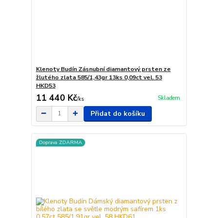
Klenoty Budín Zásnubní diamantový prsten ze
žlutého zlata 585/1,43gr 13ks 0,09ct vel. 53
HKD53
11 440 Kč
Skladem
/
ks
Přidat do košíku
Doprava ZDARMA