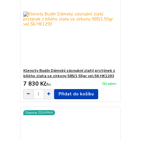
Klenoty Budín Dámský zásnubní zlatý prstýnek z
bílého zlata se zirkony 585/1,55gr vel.56 HK1293
7 830 Kč
Skladem
/
ks
Přidat do košíku
Doprava ZDARMA