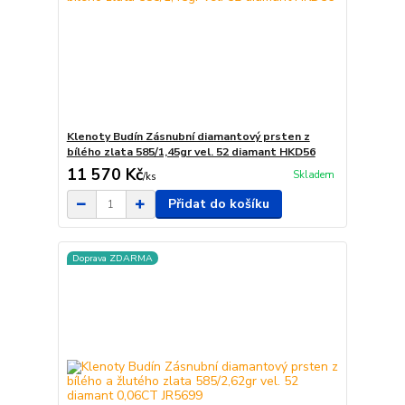
Klenoty Budín Zásnubní diamantový prsten z
bílého zlata 585/1,45gr vel. 52 diamant HKD56
11 570 Kč
Skladem
/
ks
Přidat do košíku
Doprava ZDARMA