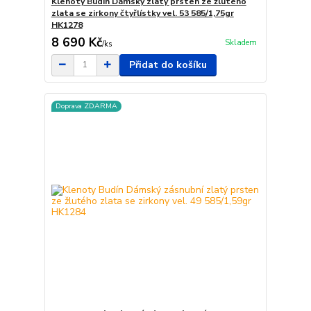
Klenoty Budín Dámský zlatý prsten ze žlutého
zlata se zirkony čtyřlístky vel. 53 585/1,75gr
HK1278
8 690 Kč
Skladem
/
ks
Přidat do košíku
Doprava ZDARMA