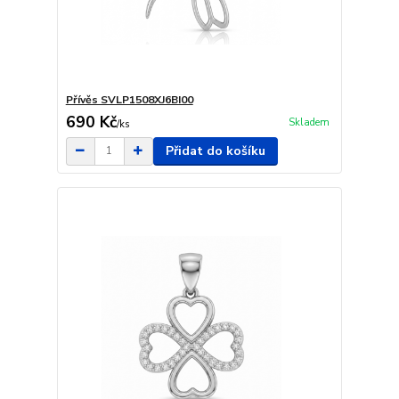
Přívěs SVLP1508XJ6BI00
690 Kč
Skladem
/
ks
Přidat do košíku