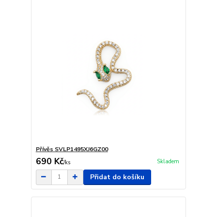
Přívěs SVLP1495XJ6GZ00
690 Kč
Skladem
/
ks
Přidat do košíku