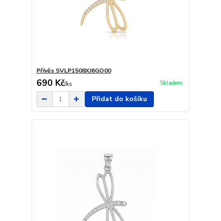
Přívěs SVLP1508XJ6GO00
690 Kč
Skladem
/
ks
Přidat do košíku