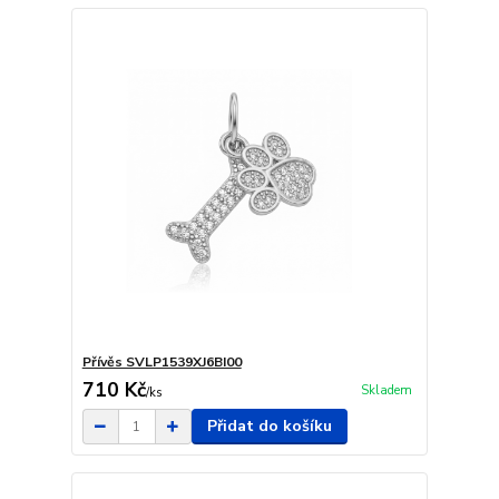
Přívěs SVLP1539XJ6BI00
710 Kč
Skladem
/
ks
Přidat do košíku