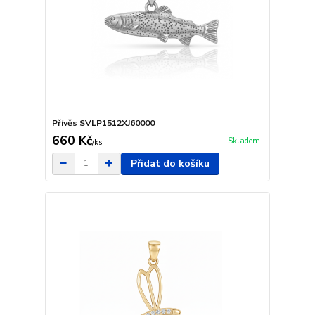
Přívěs SVLP1512XJ60000
660 Kč
Skladem
/
ks
Přidat do košíku