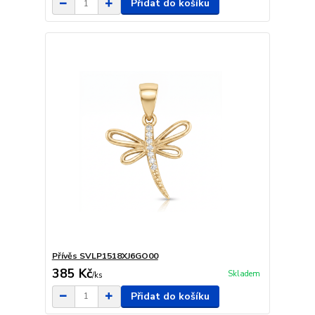
Přidat do košíku
Přívěs SVLP1518XJ6GO00
385 Kč
Skladem
/
ks
Přidat do košíku