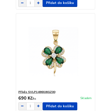
Přidat do košíku
Přívěs SVLP1496XJ6GZ00
690 Kč
Skladem
/
ks
Přidat do košíku