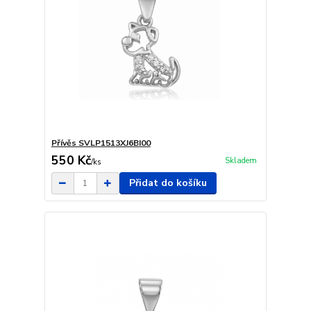
Přívěs SVLP1513XJ6BI00
550 Kč
Skladem
/
ks
Přidat do košíku