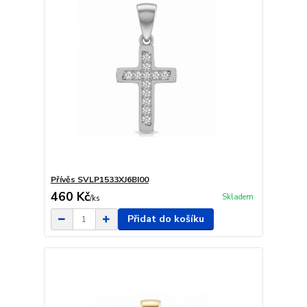
Přívěs SVLP1533XJ6BI00
460 Kč
Skladem
/
ks
Přidat do košíku