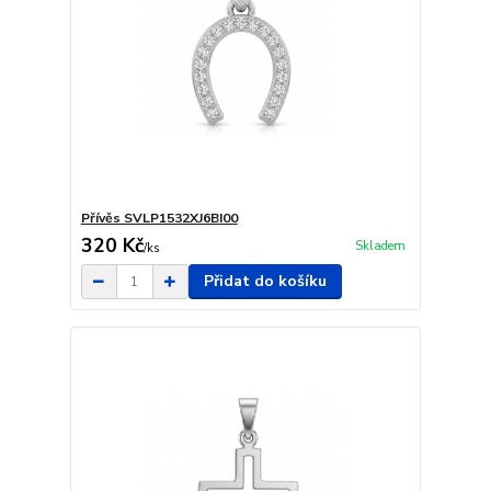
Přívěs SVLP1532XJ6BI00
320 Kč
Skladem
/
ks
Přidat do košíku