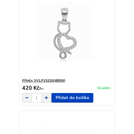
Přívěs SVLP1515XJ6BI00
420 Kč
Skladem
/
ks
Přidat do košíku