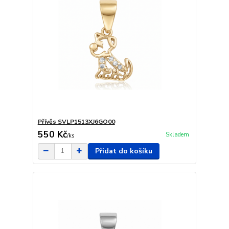
Přívěs SVLP1513XJ6GO00
550 Kč
Skladem
/
ks
Přidat do košíku