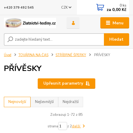
0
ks
CZK
+420 379 492 545
za
0,00 Kč
Menu
Hledat
Úvod
TOVÁRNA NA ČAS
STŘÍBRNÉ ŠPERKY
PŘÍVĚSKY
PŘÍVĚSKY
Upřesnit parametry
Nejnovější
Nejlevnější
Nejdražší
Zobrazuji 1-72 z 85
strana
z 2
další