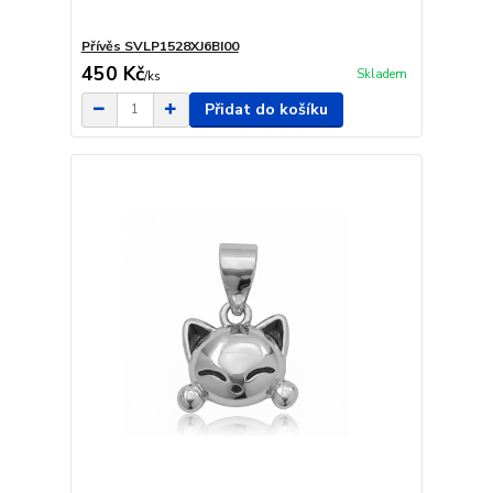
Přívěs SVLP1528XJ6BI00
450 Kč
Skladem
/
ks
Přidat do košíku