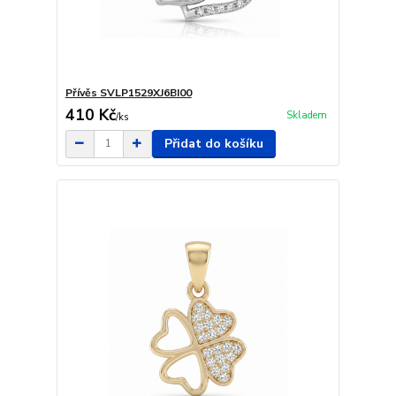
Přívěs SVLP1529XJ6BI00
410 Kč
Skladem
/
ks
Přidat do košíku