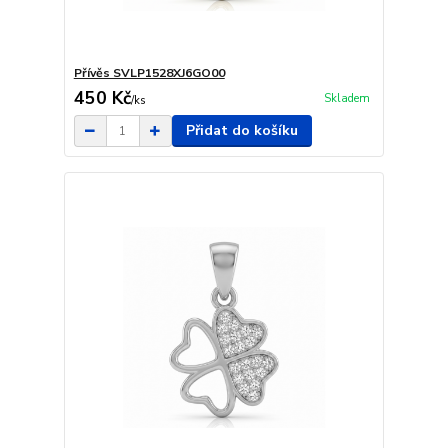
Přívěs SVLP1528XJ6GO00
450 Kč
Skladem
/
ks
Přidat do košíku