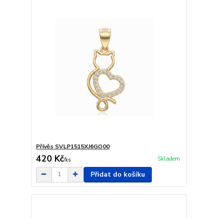
Přívěs SVLP1515XJ6GO00
420 Kč
Skladem
/
ks
Přidat do košíku