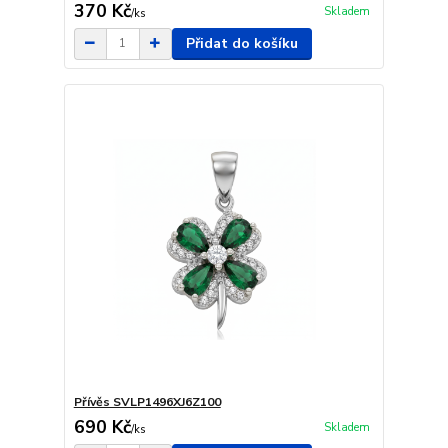
370 Kč
Skladem
/
ks
Přidat do košíku
Přívěs SVLP1496XJ6Z100
690 Kč
Skladem
/
ks