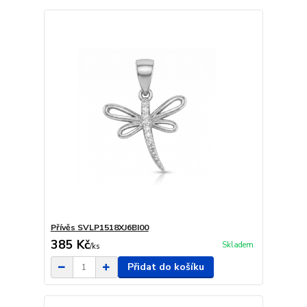
Přívěs SVLP1518XJ6BI00
385 Kč
Skladem
/
ks
Přidat do košíku