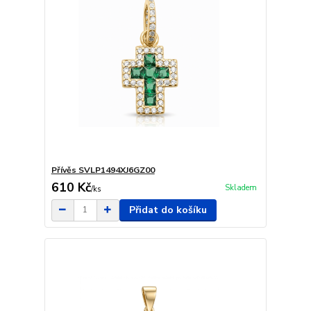
Přívěs SVLP1494XJ6GZ00
610 Kč
Skladem
/
ks
Přidat do košíku