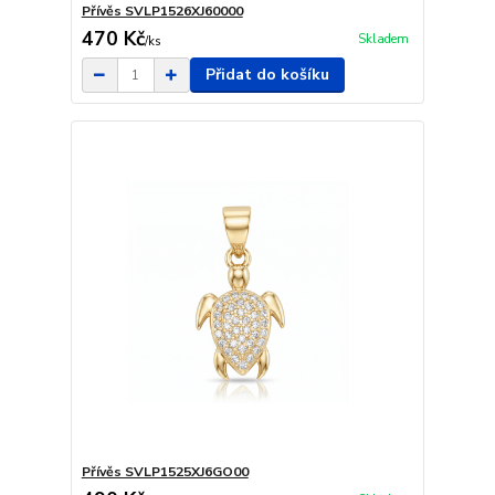
Přívěs SVLP1526XJ60000
470 Kč
Skladem
/
ks
Přidat do košíku
Přívěs SVLP1525XJ6GO00