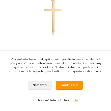
Přívěs SVLP1493XJ6GO00
330 Kč
Pro základní funkčnost, zpříjemnění používání webu, analytické
Skladem
/
ks
účely a v případě udělení souhlasu také pro účely cílení reklamy
Přidat do košíku
využíváme soubory cookies. Nastavení vlastních preferencí
cookies můžete kdykoli upravit odkazem ve spodní části stránek.
Souhlasím
Nastavení
Souhlas můžete odmítnout
zde
.