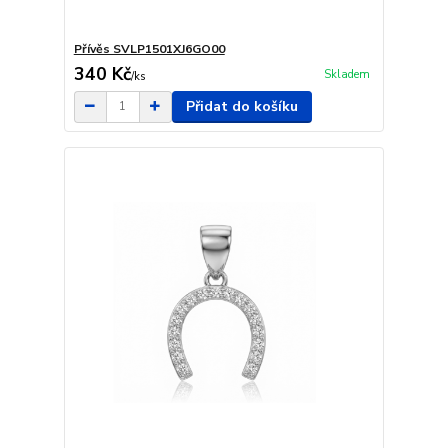
Přívěs SVLP1501XJ6GO00
340 Kč
Skladem
/
ks
Přidat do košíku