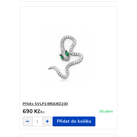
Přívěs SVLP1495XJ6Z100
690 Kč
Skladem
/
ks
Přidat do košíku