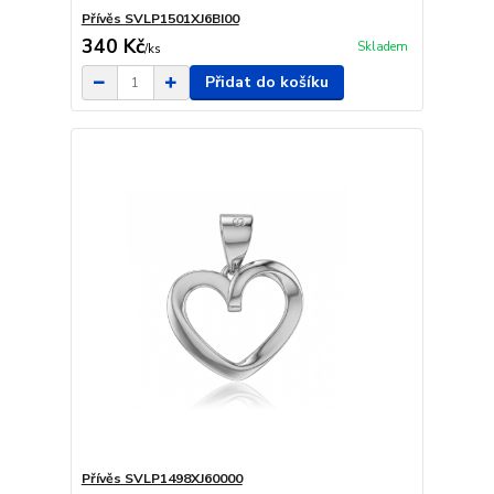
Přívěs SVLP1501XJ6BI00
340 Kč
Skladem
/
ks
Přidat do košíku
Přívěs SVLP1498XJ60000