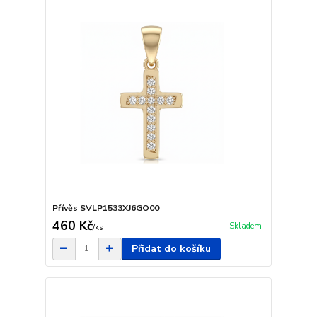
Přívěs SVLP1533XJ6GO00
460 Kč
Skladem
/
ks
Přidat do košíku