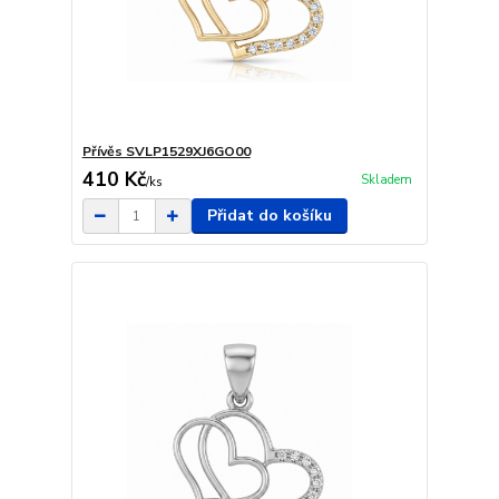
Přívěs SVLP1529XJ6GO00
410 Kč
Skladem
/
ks
Přidat do košíku