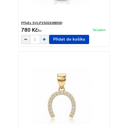
Přívěs SVLP1502XJ6BI00
780 Kč
Skladem
/
ks
Přidat do košíku