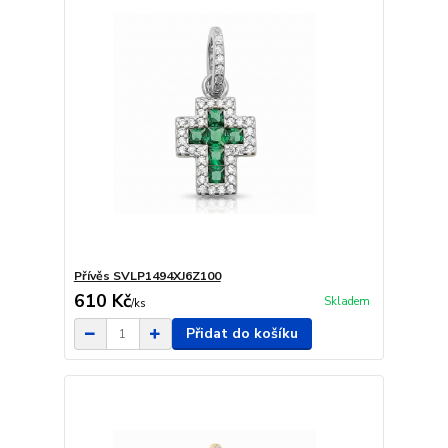
Přívěs SVLP1494XJ6Z100
610 Kč
Skladem
/
ks
Přidat do košíku