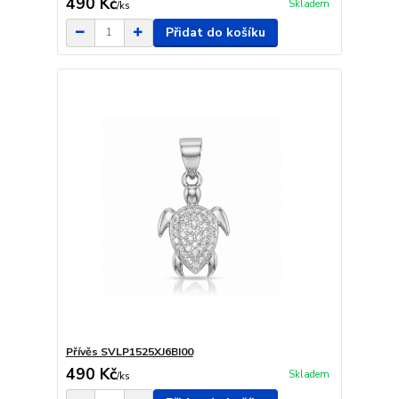
490 Kč
Skladem
/
ks
Přidat do košíku
Přívěs SVLP1525XJ6BI00
490 Kč
Skladem
/
ks