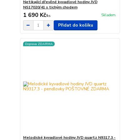
Netikající dřevěné kyvadlové hodiny JVD
NS17020/41 s tichým chodem
1 690 Kč
Skladem
/
ks
Přidat do košíku
Doprava ZDARMA
Melodické kyvadlové hodiny JVD quartz N9317.3 -