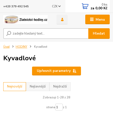
0
ks
CZK
+420 379 492 545
za
0,00 Kč
Menu
Hledat
Úvod
HODINY
Kyvadlové
Kyvadlové
Upřesnit parametry
Nejnovější
Nejlevnější
Nejdražší
Zobrazuji 1-28 z 28
strana
z 1