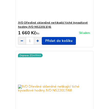
JVD Dřevěné skleněné netikající tiché kyvadlové
hodiny JVD NS22013/41
1 660 Kč
Skladem
/
ks
Přidat do košíku
Doprava ZDARMA