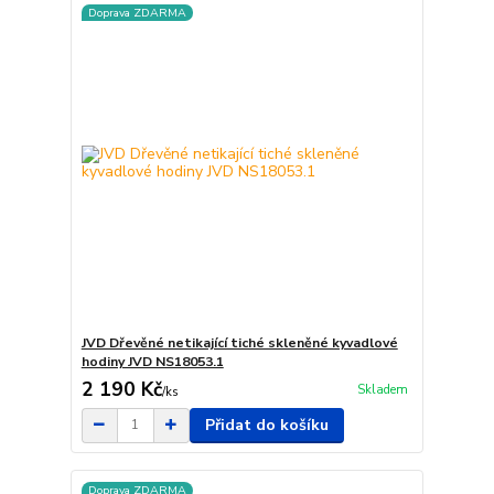
Doprava ZDARMA
JVD Dřevěné netikající tiché skleněné kyvadlové
hodiny JVD NS18053.1
2 190 Kč
Skladem
/
ks
Přidat do košíku
Doprava ZDARMA