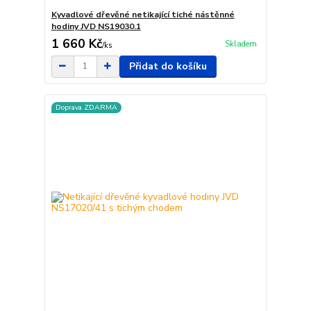
Kyvadlové dřevěné netikající tiché nástěnné
hodiny JVD NS19030.1
1 660 Kč
Skladem
/
ks
Přidat do košíku
Doprava ZDARMA