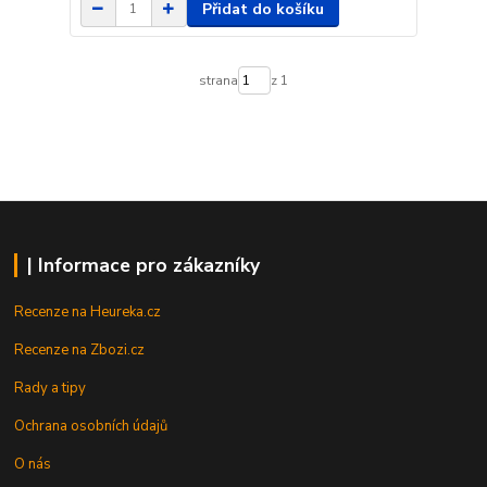
Přidat do košíku
strana
z 1
| Informace pro zákazníky
Recenze na Heureka.cz
Recenze na Zbozi.cz
Rady a tipy
Ochrana osobních údajů
O nás