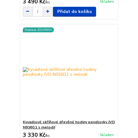
3 490 Kč
Skladem
/
ks
Přidat do košíku
Doprava ZDARMA
Kyvadlové skříňové dřevěné hodiny pendlovky JVD
N9360.1 s melodií
3 330 Kč
Skladem
/
ks