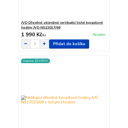
JVD Dřevěné skleněné netikající tiché kyvadlové
hodiny JVD NS22017/68
1 990 Kč
Skladem
/
ks
Přidat do košíku
Doprava ZDARMA