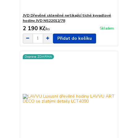
JVD Dřevěné skleněné netikající tiché kyvadlové
hodiny JVD NS22012/78
2 190 Kč
Skladem
/
ks
Přidat do košíku
Doprava ZDARMA