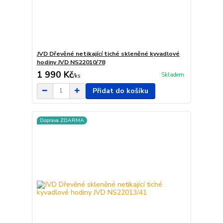
JVD Dřevěné netikající tiché skleněné kyvadlové
hodiny JVD NS22010/78
1 990 Kč
Skladem
/
ks
Přidat do košíku
Doprava ZDARMA