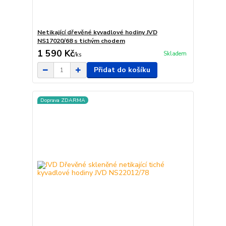
Netikající dřevěné kyvadlové hodiny JVD
NS17020/68 s tichým chodem
1 590 Kč
Skladem
/
ks
Přidat do košíku
Doprava ZDARMA