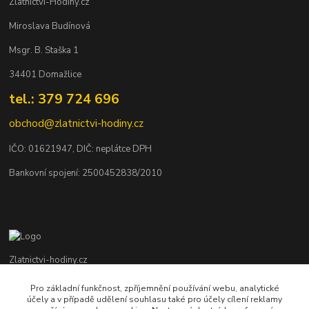
Zlatnictvi-Hodiny.cz
Miroslava Budínová
Msgr. B. Staška 1
34401 Domažlice
tel.: 379 724 696
obchod@zlatnictvi-hodiny.cz
IČO: 0
1621947
, DIČ: neplátce DPH
Bankovní spojení: 2500452838/2010
Zlatnictvi-hodiny.cz
Pro základní funkčnost, zpříjemnění používání webu, analytické
+420 379 492 545
účely a v případě udělení souhlasu také pro účely cílení reklamy