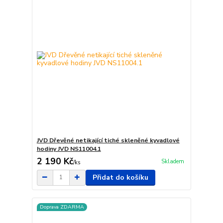
JVD Dřevěné netikající tiché skleněné kyvadlové
hodiny JVD NS11004.1
2 190 Kč
Skladem
/
ks
Přidat do košíku
Doprava ZDARMA