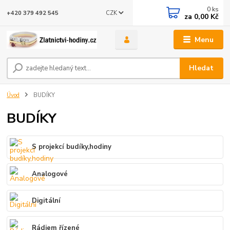
0
ks
CZK
+420 379 492 545
za
0,00 Kč
Menu
Hledat
Úvod
BUDÍKY
BUDÍKY
S projekcí budíky,hodiny
Analogové
Digitální
Rádiem řízené