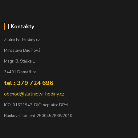
| Kontakty
Zlatnictvi-Hodiny.cz
Miroslava Budínová
Msgr. B. Staška 1
34401 Domažlice
tel.: 379 724 696
obchod@zlatnictvi-hodiny.cz
IČO: 0
1621947
, DIČ: neplátce DPH
Bankovní spojení: 2500452838/2010