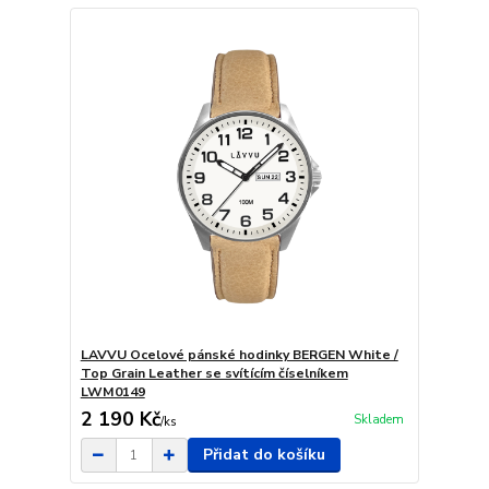
LAVVU Ocelové pánské hodinky BERGEN White /
Top Grain Leather se svítícím číselníkem
LWM0149
2 190 Kč
Skladem
/
ks
Přidat do košíku