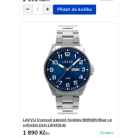
/
ks
Přidat do košíku
LAVVU Ocelové pánské hodinky BERGEN Blue se
svítícími čísly LWM0141
1 890 Kč
Skladem
/
ks