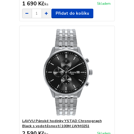
1 690 Kč
Skladem
/
ks
Přidat do košíku
LAVVU Pánské hodinky YSTAD Chronograph
Black s vodotěsností 100M LWM0251
2 590 Kč
Skladem