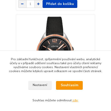
Přidat do košíku
Pro základní funkčnost, zpříjemnění používání webu, analytické
účely a v případě udělení souhlasu také pro účely cílení reklamy
využíváme soubory cookies. Nastavení vlastních preferencí
cookies můžete kdykoli upravit odkazem ve spodní části stránek.
Souhlasím
Nastavení
LAVVU Pánské hodinky se safírovým sklem
HERNING Rose Gold LWM0099
Souhlas můžete odmítnout
zde
.
2 190 Kč
Skladem
/
ks