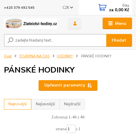
0
ks
CZK
+420 379 492 545
za
0,00 Kč
Menu
Hledat
Úvod
TOVÁRNA NA ČAS
HODINKY
PÁNSKÉ HODINKY
PÁNSKÉ HODINKY
Upřesnit parametry
Nejnovější
Nejlevnější
Nejdražší
Zobrazuji 1-46 z 46
strana
z 1