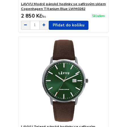
LAVVU Modré pánské hodinky se safírovým sklem
Copenhagen Titanium Blue LWM0262
2 850 Kč
Skladem
/
ks
Přidat do košíku
LAVVU Zelené pánské hodinky se safírovým