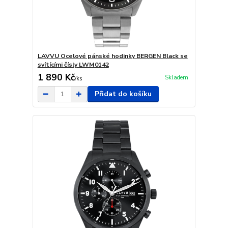
LAVVU Ocelové pánské hodinky BERGEN Black se
svítícími čísly LWM0142
1 890 Kč
Skladem
/
ks
Přidat do košíku