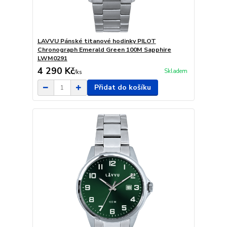
LAVVU Pánské titanové hodinky PILOT
Chronograph Emerald Green 100M Sapphire
LWM0291
4 290 Kč
Skladem
/
ks
Přidat do košíku