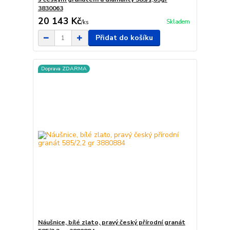
3830063
20 143 Kč
Skladem
/
ks
Přidat do košíku
Doprava ZDARMA
Náušnice, bílé zlato, pravý český přírodní granát