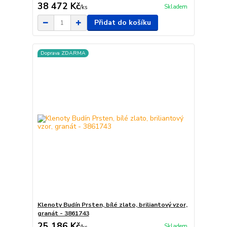
38 472 Kč
Skladem
/
ks
Přidat do košíku
Doprava ZDARMA
Klenoty Budín Prsten, bílé zlato, briliantový vzor,
granát - 3861743
25 186 Kč
Skladem