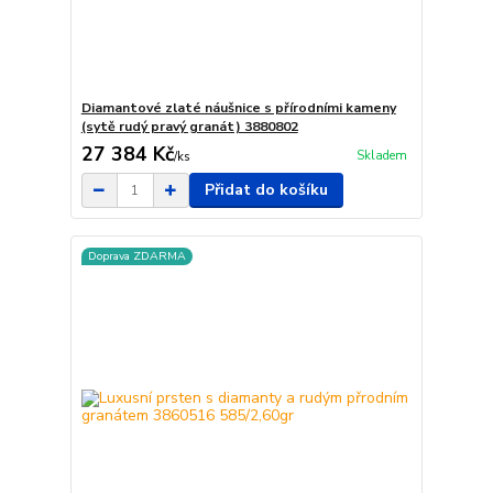
Diamantové zlaté náušnice s přírodními kameny
(sytě rudý pravý granát) 3880802
27 384 Kč
Skladem
/
ks
Přidat do košíku
Doprava ZDARMA