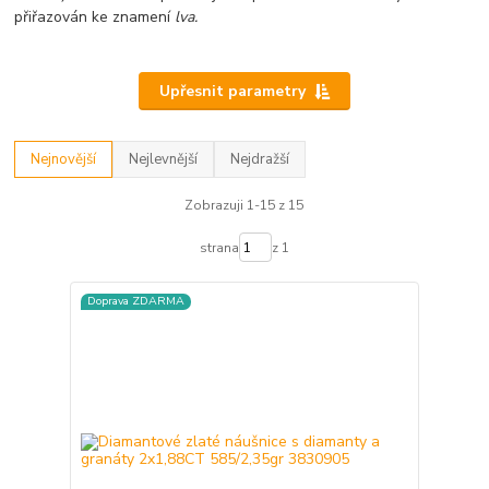
přiřazován ke znamení
lva.
Upřesnit parametry
Nejnovější
Nejlevnější
Nejdražší
Zobrazuji 1-15 z 15
strana
z 1
Doprava ZDARMA