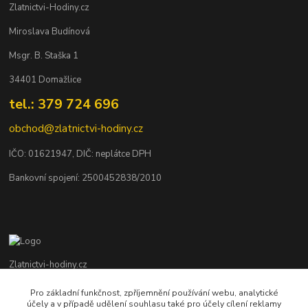
Zlatnictvi-Hodiny.cz
Miroslava Budínová
Msgr. B. Staška 1
34401 Domažlice
tel.: 379 724 696
obchod@zlatnictvi-hodiny.cz
IČO: 0
1621947
, DIČ: neplátce DPH
Bankovní spojení: 2500452838/2010
Zlatnictvi-hodiny.cz
Pro základní funkčnost, zpříjemnění používání webu, analytické
+420 379 492 545
účely a v případě udělení souhlasu také pro účely cílení reklamy