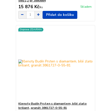
585/2,2 gr 3880884
15 876 Kč
Skladem
/
ks
Přidat do košíku
Doprava ZDARMA
Klenoty Budín Prsten s diamantem, bílé zlato
briliant, granát 3861727-0-55-81