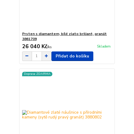
Prsten s diamantem, bílé zlato briliant, granát
3861709
26 040 Kč
Skladem
/
ks
Přidat do košíku
Doprava ZDARMA