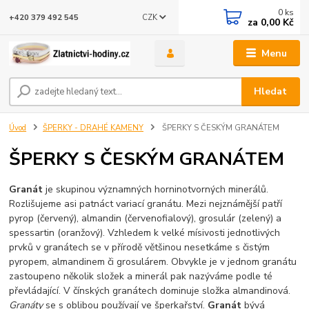
0
ks
CZK
+420 379 492 545
za
0,00 Kč
Menu
Hledat
Úvod
ŠPERKY - DRAHÉ KAMENY
ŠPERKY S ČESKÝM GRANÁTEM
ŠPERKY S ČESKÝM GRANÁTEM
Granát
je skupinou významných horninotvorných minerálů.
Rozlišujeme asi patnáct variací granátu. Mezi nejznámější patří
pyrop (červený), almandin (červenofialový), grosulár (zelený) a
spessartin (oranžový). Vzhledem k velké mísivosti jednotlivých
prvků v granátech se v přírodě většinou nesetkáme s čistým
pyropem, almandinem či grosulárem. Obvykle je v jednom granátu
zastoupeno několik složek a minerál pak nazýváme podle té
převládající. V čínských granátech dominuje složka almandinová.
Granáty
se s oblibou používají ve šperkařství.
Granát
bývá