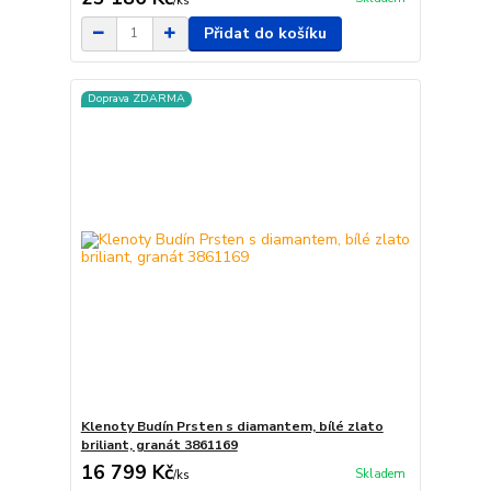
/
ks
Přidat do košíku
Doprava ZDARMA
Klenoty Budín Prsten s diamantem, bílé zlato
briliant, granát 3861169
16 799 Kč
Skladem
/
ks