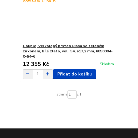
Couple, Velkolepý prsten Diana se zeleným
zirkonem, bílé zlato, vel.: 54, ø17,2 mm, 6850004-
0-54-6
12 355 Kč
Skladem
Přidat do košíku
strana
z 1