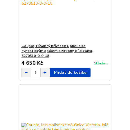
Couple, Půvabný přívěsek Ophelia se
syntetickým opálem a zirkony, bílé zlato,
5270510-0-0-18
4 650 Kč
Skladem
Přidat do košíku