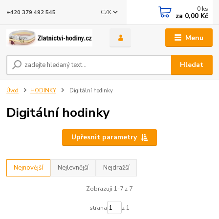
0
ks
CZK
+420 379 492 545
za
0,00 Kč
Menu
Hledat
Úvod
HODINKY
Digitální hodinky
Digitální hodinky
Upřesnit parametry
Nejnovější
Nejlevnější
Nejdražší
Zobrazuji 1-7 z 7
strana
z 1