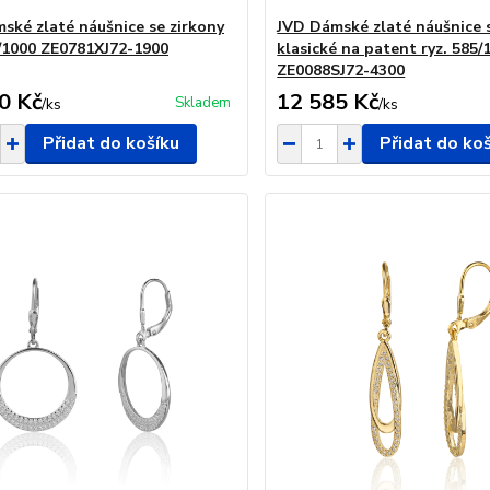
ské zlaté náušnice se zirkony
JVD Dámské zlaté náušnice 
5/1000 ZE0781XJ72-1900
klasické na patent ryz. 585/
ZE0088SJ72-4300
0 Kč
12 585 Kč
Skladem
/
ks
/
ks
Přidat do košíku
Přidat do ko