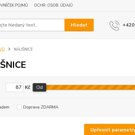
VNÍČEK POJMŮ
OCHR. OSOB. ÚDAJŮ
Hledat
+420
JVD
NÁUŠNICE
ŠNICE
Kč
Od
adem
Doprava ZDARMA
Upřesnit parametr