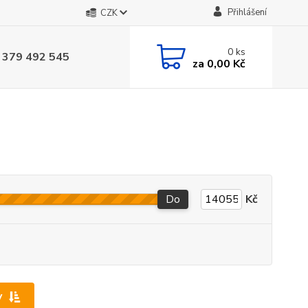
Přihlášení
CZK
0
ks
 379 492 545
za
0,00 Kč
Do
Kč
y