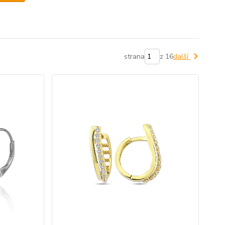
strana
z 16
další