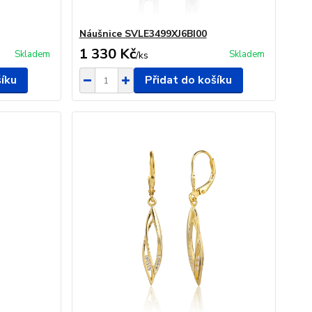
Náušnice SVLE3499XJ6BI00
1 330 Kč
Skladem
Skladem
/
ks
šíku
Přidat do košíku