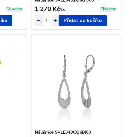
Náušnice SVLE3491XJ6GO00
1 270 Kč
Skladem
Skladem
/
ks
šíku
Přidat do košíku
Náušnice SVLE3490XJ6BI00