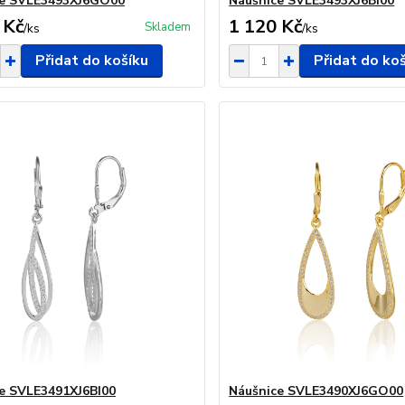
ce SVLE3493XJ6GO00
Náušnice SVLE3493XJ6BI00
 Kč
1 120 Kč
Skladem
/
ks
/
ks
Přidat do košíku
Přidat do ko
e SVLE3491XJ6BI00
Náušnice SVLE3490XJ6GO00