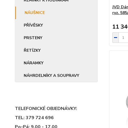
ŘEMÍNKY K HODINKÁM
JVD Dám
NÁUŠNICE
ryz. 58
PŘÍVĚSKY
11 34
PRSTENY
ŘETÍZKY
NÁRAMKY
NÁHRDELNÍKY A SOUPRAVY
TELEFONICKÉ OBJEDNÁVKY:
TEL: 379 724 696
Po-Pá: 9,00 - 17,00