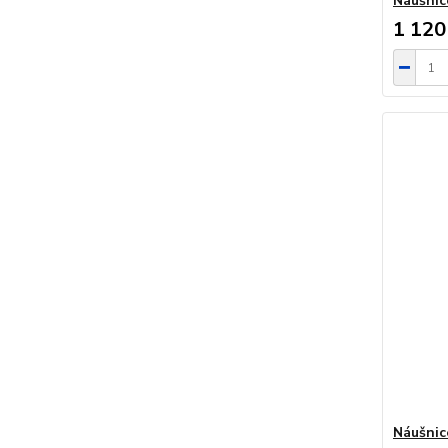
Náušni
1 120
Náušnic