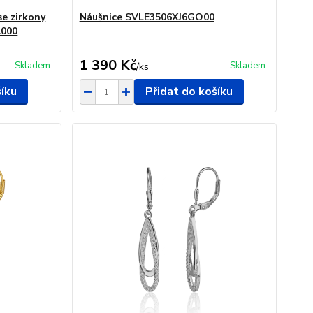
se zirkony
Náušnice SVLE3506XJ6GO00
1000
1 390 Kč
Skladem
Skladem
/
ks
šíku
Přidat do košíku