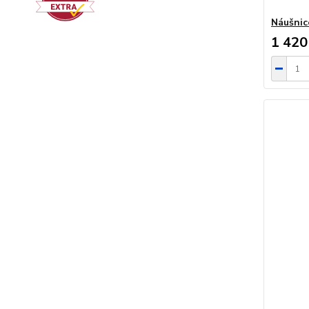
Náušni
1 420