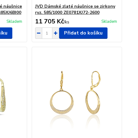
é náušnice
JVD Dámské zlaté náušnice se zirkony
485XJ6BI00
ryz. 585/1000 ZE0781XJ72-2600
11 705 Kč
Skladem
Skladem
/
ks
šíku
Přidat do košíku