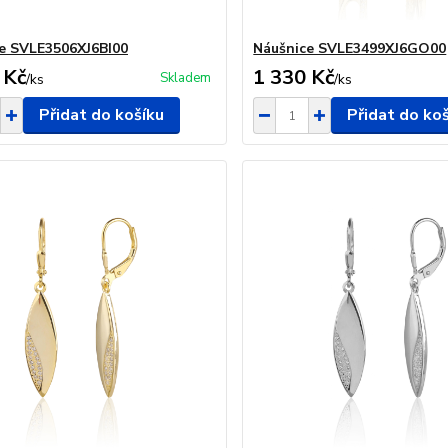
e SVLE3506XJ6BI00
Náušnice SVLE3499XJ6GO00
 Kč
1 330 Kč
Skladem
/
ks
/
ks
Přidat do košíku
Přidat do ko