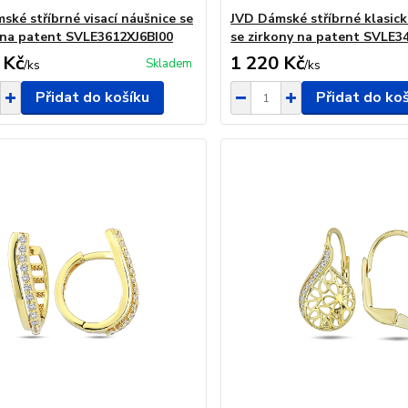
ské stříbrné visací náušnice se
JVD Dámské stříbrné klasick
 na patent SVLE3612XJ6BI00
se zirkony na patent SVLE3
 Kč
1 220 Kč
Skladem
/
ks
/
ks
Přidat do košíku
Přidat do ko