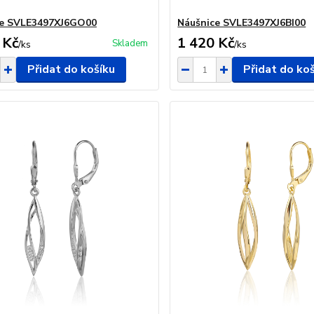
ce SVLE3497XJ6GO00
Náušnice SVLE3497XJ6BI00
 Kč
1 420 Kč
Skladem
/
ks
/
ks
Přidat do košíku
Přidat do ko