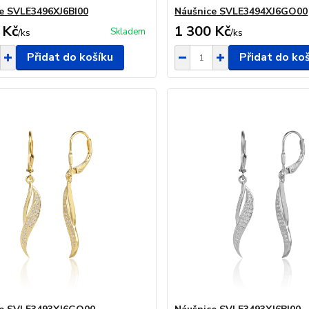
e SVLE3496XJ6BI00
Náušnice SVLE3494XJ6GO00
 Kč
1 300 Kč
Skladem
/
ks
/
ks
Přidat do košíku
Přidat do ko