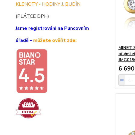
KLENOTY - HODINY J. BUDÍN
(PLÁTCE DPH)
Jsme registrováni na Puncovním
úřadě -
můžete ověřit zde:
MINET Z
bílými 
JMG01
6 690