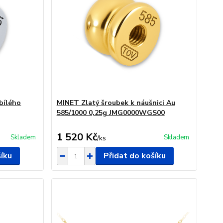
bílého
MINET Zlatý šroubek k náušnici Au
585/1000 0,25g JMG0000WGS00
1 520 Kč
Skladem
Skladem
/
ks
šíku
Přidat do košíku