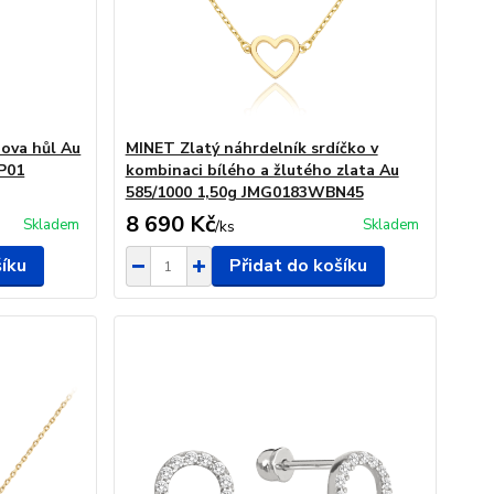
pova hůl Au
MINET Zlatý náhrdelník srdíčko v
P01
kombinaci bílého a žlutého zlata Au
585/1000 1,50g JMG0183WBN45
8 690 Kč
Skladem
Skladem
/
ks
šíku
Přidat do košíku