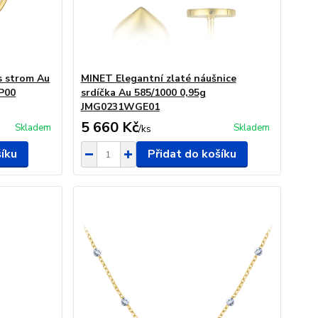
s strom Au
MINET Elegantní zlaté náušnice
P00
srdíčka Au 585/1000 0,95g
JMG0231WGE01
5 660 Kč
Skladem
Skladem
/
ks
šíku
Přidat do košíku