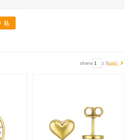
y
strana
z 3
další