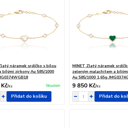
latý náramek srdíčko s bílou
MINET Zlatý náramek srdíčk
a bílými zirkony Au 585/1000
zeleným malachitem a bílými
JMG0374WGB18
Au 585/1000 1,65g JMG037
 Kč
9 850 Kč
Skladem
/
ks
/
ks
Přidat do košíku
Přidat do ko