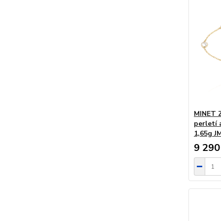
MINET Z
perletí 
1,65g 
9 290