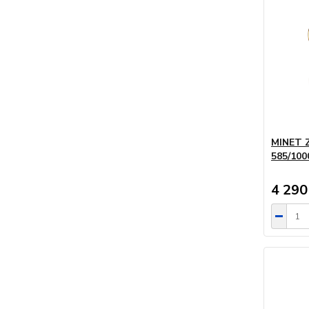
MINET Z
585/10
4 290