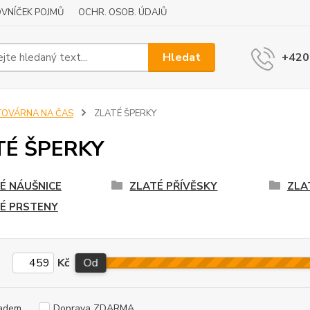
VNÍČEK POJMŮ
OCHR. OSOB. ÚDAJŮ
Hledat
+420
TOVÁRNA NA ČAS
ZLATÉ ŠPERKY
TÉ ŠPERKY
É NÁUŠNICE
ZLATÉ PŘÍVĚSKY
ZLA
É PRSTENY
Kč
Od
adem
Doprava ZDARMA