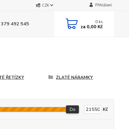
Přihlášení
CZK
0
ks
 379 492 545
za
0,00 Kč
TÉ ŘETÍZKY
ZLATÉ NÁRAMKY
Do
Kč