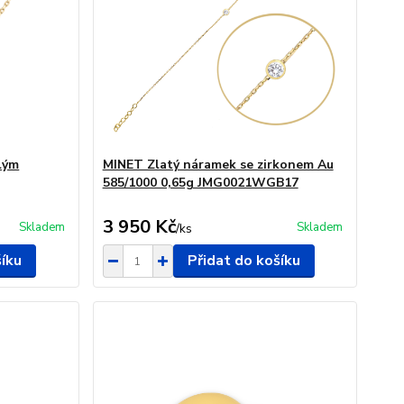
lým
MINET Zlatý náramek se zirkonem Au
585/1000 0,65g JMG0021WGB17
3 950 Kč
Skladem
Skladem
/
ks
šíku
Přidat do košíku