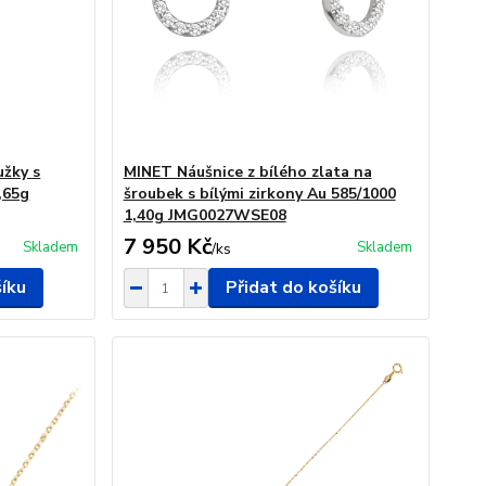
užky s
MINET Náušnice z bílého zlata na
,65g
šroubek s bílými zirkony Au 585/1000
1,40g JMG0027WSE08
7 950 Kč
Skladem
Skladem
/
ks
šíku
Přidat do košíku