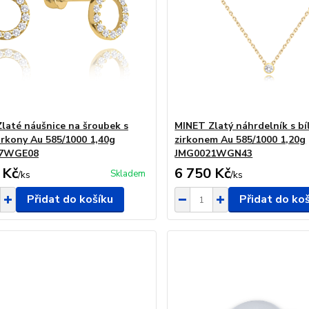
laté náušnice na šroubek s
MINET Zlatý náhrdelník s bí
zirkony Au 585/1000 1,40g
zirkonem Au 585/1000 1,20g
27WGE08
JMG0021WGN43
 Kč
6 750 Kč
Skladem
/
ks
/
ks
Přidat do košíku
Přidat do ko