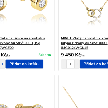
laté náušnice na šroubek s
MINET Zlatý náhrdelník kro
zirkony Au 585/1000 1,15g
bílými zirkony Au 585/1000 1
50WGE00
JMG0124WGN45
 Kč
9 450 Kč
Skladem
/
ks
/
ks
Přidat do košíku
Přidat do ko