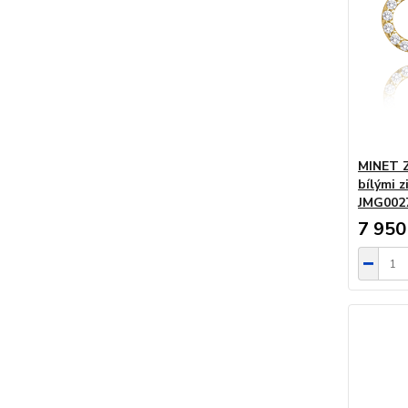
MINET Z
bílými 
JMG00
7 950