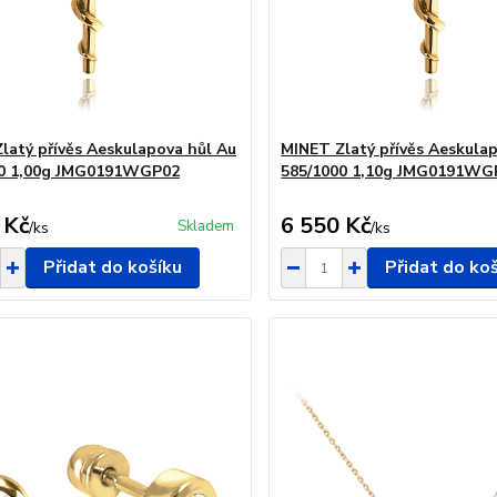
latý přívěs Aeskulapova hůl Au
MINET Zlatý přívěs Aeskula
00 1,00g JMG0191WGP02
585/1000 1,10g JMG0191WG
 Kč
6 550 Kč
Skladem
/
ks
/
ks
Přidat do košíku
Přidat do ko