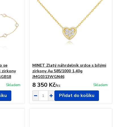
o se
MINET Zlatý náhrdelník srdce s bílými
 zirkony
zirkony Au 585/1000 1,40g
4GGB18
JMG0313WGN46
8 350 Kč
Skladem
Skladem
/
ks
šíku
Přidat do košíku