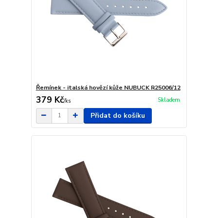
Řemínek - italská hovězí kůže NUBUCK R25006/12
379 Kč
Skladem
/
ks
Přidat do košíku