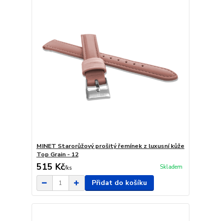
MINET Starorůžový prošitý řemínek z luxusní kůže
Top Grain - 12
515 Kč
Skladem
/
ks
Přidat do košíku