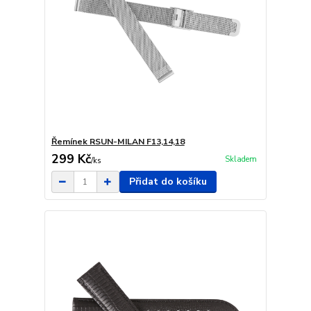
Řemínek RSUN-MILAN F13,14,18
299 Kč
Skladem
/
ks
Přidat do košíku