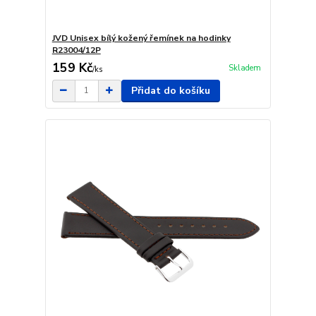
JVD Unisex bílý kožený řemínek na hodinky
R23004/12P
159 Kč
Skladem
/
ks
Přidat do košíku