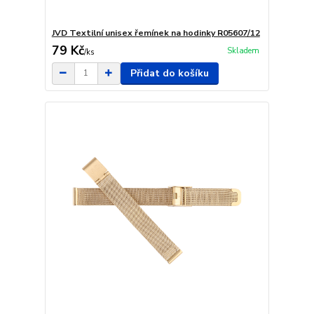
JVD Textilní unisex řemínek na hodinky R05607/12
79 Kč
Skladem
/
ks
Přidat do košíku