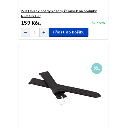
JVD Unisex hnědý kožený řemínek na hodinky
R23002/12P
159 Kč
Skladem
/
ks
Přidat do košíku