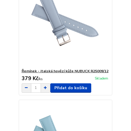
Řemínek - italská hovězí kůže NUBUCK R25009/12
379 Kč
Skladem
/
ks
Přidat do košíku