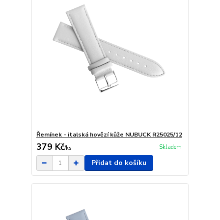
Řemínek - italská hovězí kůže NUBUCK R25025/12
379 Kč
Skladem
/
ks
Přidat do košíku