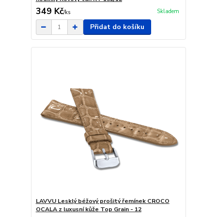
349 Kč
Skladem
/
ks
Přidat do košíku
LAVVU Lesklý béžový prošitý řemínek CROCO
OCALA z luxusní kůže Top Grain - 12