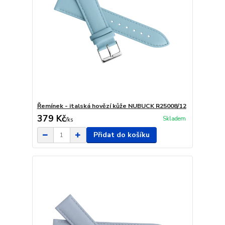
Řemínek - italská hovězí kůže NUBUCK R25008/12
379 Kč
Skladem
/
ks
Přidat do košíku