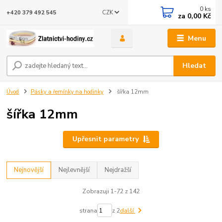
0
ks
CZK
+420 379 492 545
za
0,00 Kč
Menu
Hledat
Úvod
Pásky a řemínky na hodinky
šířka 12mm
šířka 12mm
Upřesnit parametry
Nejnovější
Nejlevnější
Nejdražší
Zobrazuji 1-72 z 142
strana
z 2
další