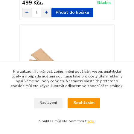
499 Kč
Skladem
/
ks
Přidat do košíku
Pro základní funkčnost, zpříjemnění používání webu, analytické
účely a v případě udělení souhlasu také pro účely cílení reklamy
využíváme soubory cookies. Nastavení vlastních preferencí
cookies můžete kdykoli upravit odkazem ve spodní části stránek.
Souhlasím
Nastavení
JVD Unisex béžový kožený řemínek na hodinky
Souhlas můžete odmítnout
zde
.
R41442/12
329 Kč
Skladem
/
ks