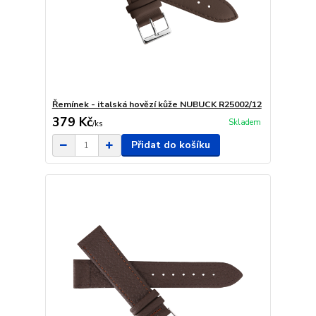
Řemínek - italská hovězí kůže NUBUCK R25002/12
379 Kč
Skladem
/
ks
Přidat do košíku