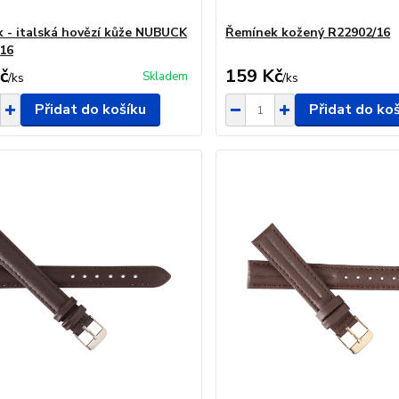
 - italská hovězí kůže NUBUCK
Řemínek kožený R22902/16
16
č
159 Kč
Skladem
/
ks
/
ks
Přidat do košíku
Přidat do ko