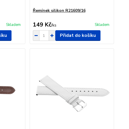
Řemínek silikon R21609/16
149 Kč
Skladem
Skladem
/
ks
šíku
Přidat do košíku