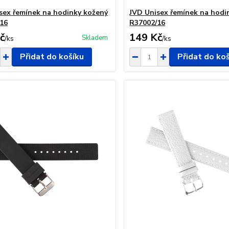
sex řemínek na hodinky kožený
JVD Unisex řemínek na hodi
16
R37002/16
č
149 Kč
Skladem
/
ks
/
ks
Přidat do košíku
Přidat do ko