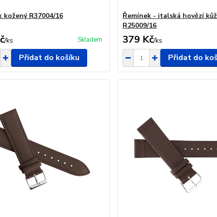
 kožený R37004/16
Řemínek - italská hovězí k
R25009/16
č
379 Kč
Skladem
/
ks
/
ks
Přidat do košíku
Přidat do ko