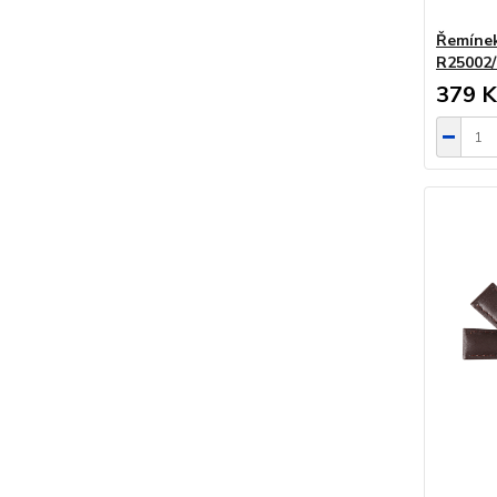
Řemínek
R25002/
379 K