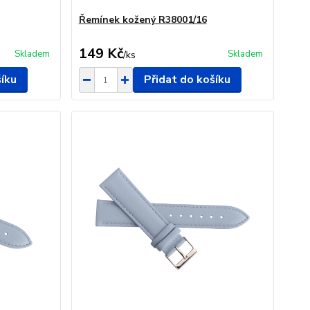
Řemínek kožený R38001/16
149 Kč
Skladem
Skladem
/
ks
šíku
Přidat do košíku