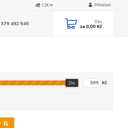
Přihlášení
CZK
0
ks
 379 492 545
za
0,00 Kč
Do
Kč
y