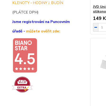
KLENOTY - HODINY J. BUDÍN
JVD Uni
silikon
(PLÁTCE DPH)
149 K
Jsme registrováni na Puncovním
úřadě -
můžete ověřit zde: