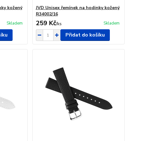
nky kožený
JVD Unisex řemínek na hodinky kožený
R34002/16
259 Kč
Skladem
Skladem
/
ks
šíku
Přidat do košíku