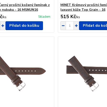
erný prošitý kožený řemínek z
MINET Krémový prošitý řemí
o nubuku - 16 MSNUN16
luxusní kůže Top Grain - 16
č
515 Kč
Skladem
/
ks
/
ks
Přidat do košíku
Přidat do ko