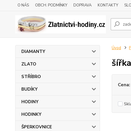
O NÁS
OBCH. PODMÍNKY
DOPRAVA
KONTAKTY
SLO
Úvod
P
DIAMANTY
šířk
ZLATO
STŘÍBRO
Cena:
BUDÍKY
HODINY
Skl
HODINKY
ŠPERKOVNICE