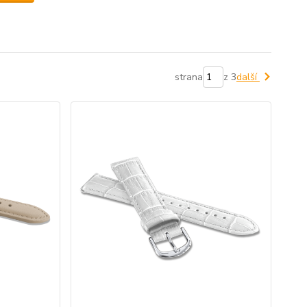
strana
z 3
další