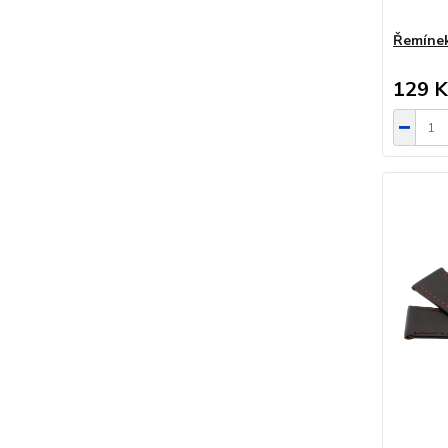
Řemíne
129 K