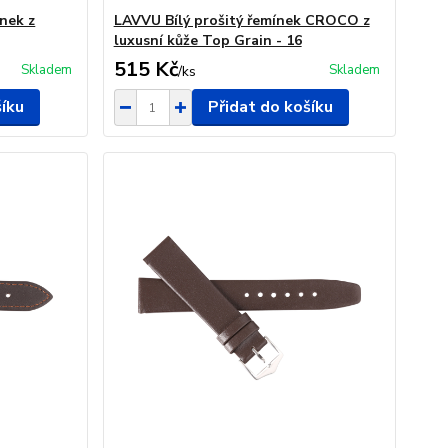
nek z
LAVVU Bílý prošitý řemínek CROCO z
luxusní kůže Top Grain - 16
515 Kč
Skladem
Skladem
/
ks
šíku
Přidat do košíku