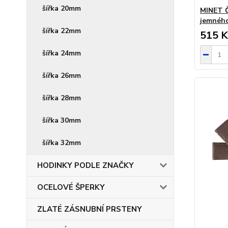
šířka 20mm
MINET Č
jemnéh
šířka 22mm
515 K
šířka 24mm
šířka 26mm
šířka 28mm
šířka 30mm
šířka 32mm
HODINKY PODLE ZNAČKY
OCELOVÉ ŠPERKY
ZLATÉ ZÁSNUBNÍ PRSTENY