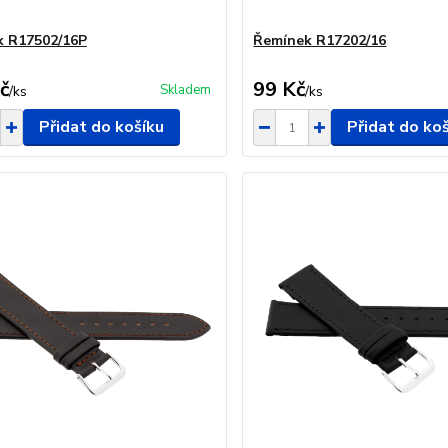
k R17502/16P
Řemínek R17202/16
č
99 Kč
Skladem
/
ks
/
ks
Přidat do košíku
Přidat do ko