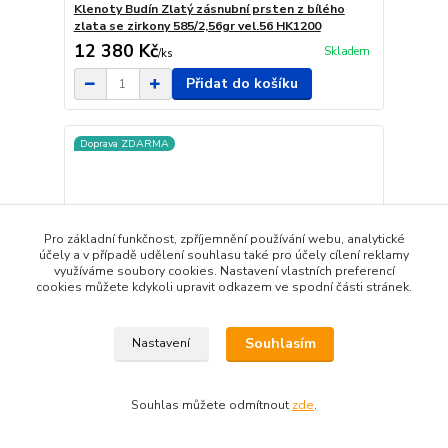
Klenoty Budín Zlatý zásnubní prsten z bílého
zlata se zirkony 585/2,56gr vel.56 HK1200
12 380 Kč
Skladem
/
ks
Přidat do košíku
Doprava ZDARMA
Pro základní funkčnost, zpříjemnění používání webu, analytické
účely a v případě udělení souhlasu také pro účely cílení reklamy
využíváme soubory cookies. Nastavení vlastních preferencí
cookies můžete kdykoli upravit odkazem ve spodní části stránek.
Souhlasím
Nastavení
Souhlas můžete odmítnout
zde
.
Klenoty Budín Dámský prsten z bílého zlata se