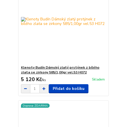
Klenoty Budín Dámský zlatý prstýnek z bílého
zlata se zirkony 585/1,00gr vel.53 H072
5 120 Kč
Skladem
/
ks
Přidat do košíku
Doprava ZDARMA