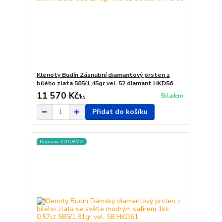
Klenoty Budín Zásnubní diamantový prsten z
bílého zlata 585/1,45gr vel. 52 diamant HKD56
11 570 Kč
Skladem
/
ks
Přidat do košíku
Doprava ZDARMA