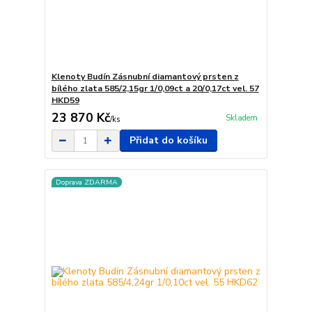
Klenoty Budín Zásnubní diamantový prsten z
bílého zlata 585/2,15gr 1/0,09ct a 20/0,17ct vel. 57
HKD59
23 870 Kč
Skladem
/
ks
Přidat do košíku
Doprava ZDARMA