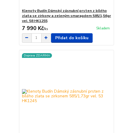
Klenoty Budín Dámský zásnubní prsten z bílého
zlata se zirkony a zeleným smaragdem 585/1,56gr
vel. 58 HK1255
7 990 Kč
Skladem
/
ks
Přidat do košíku
Doprava ZDARMA