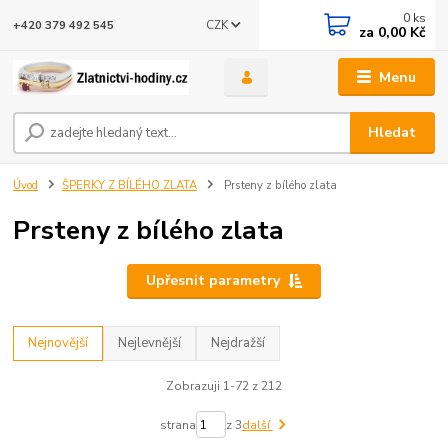
0
ks
CZK
+420 379 492 545
za
0,00 Kč
Menu
Hledat
Úvod
ŠPERKY Z BÍLÉHO ZLATA
Prsteny z bílého zlata
Prsteny z bílého zlata
Upřesnit parametry
Nejnovější
Nejlevnější
Nejdražší
Zobrazuji 1-72 z 212
strana
z 3
další