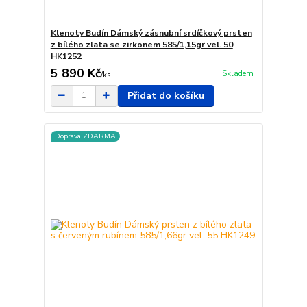
Klenoty Budín Dámský zásnubní srdíčkový prsten
z bílého zlata se zirkonem 585/1,15gr vel. 50
HK1252
5 890 Kč
Skladem
/
ks
Přidat do košíku
Doprava ZDARMA