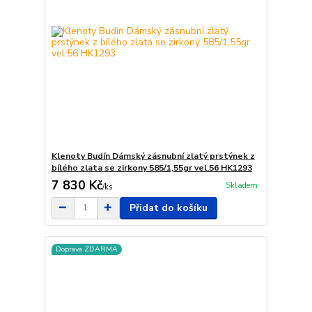
Klenoty Budín Dámský zásnubní zlatý prstýnek z
bílého zlata se zirkony 585/1,55gr vel.56 HK1293
7 830 Kč
Skladem
/
ks
Přidat do košíku
Doprava ZDARMA