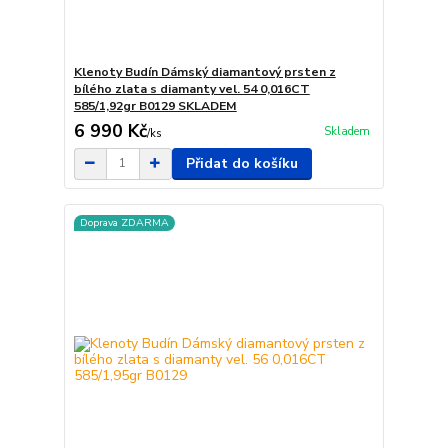
Klenoty Budín Dámský diamantový prsten z
bílého zlata s diamanty vel. 54 0,016CT
585/1,92gr B0129 SKLADEM
6 990 Kč
Skladem
/
ks
Přidat do košíku
Doprava ZDARMA