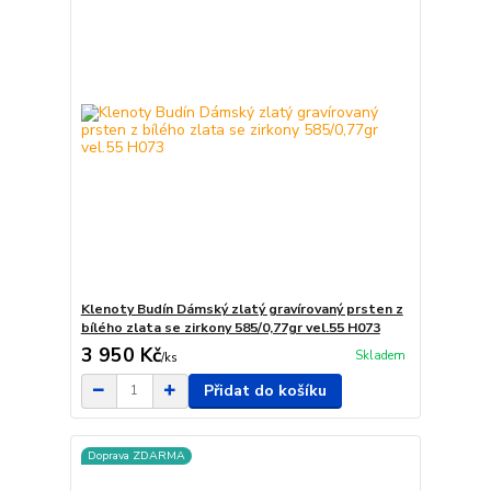
Klenoty Budín Dámský zlatý gravírovaný prsten z
bílého zlata se zirkony 585/0,77gr vel.55 H073
3 950 Kč
Skladem
/
ks
Přidat do košíku
Doprava ZDARMA