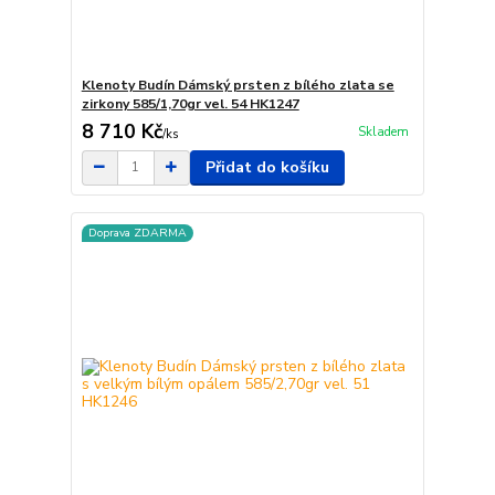
Klenoty Budín Dámský prsten z bílého zlata se
zirkony 585/1,70gr vel. 54 HK1247
8 710 Kč
Skladem
/
ks
Přidat do košíku
Doprava ZDARMA