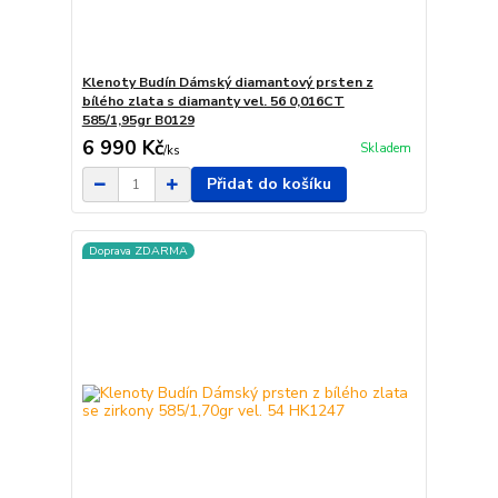
Klenoty Budín Dámský diamantový prsten z
bílého zlata s diamanty vel. 56 0,016CT
585/1,95gr B0129
6 990 Kč
Skladem
/
ks
Přidat do košíku
Doprava ZDARMA