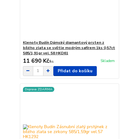
Klenoty Budín Dámský diamantový prsten z
bílého zlata se světle modrým safírem 1ks 0,57ct
585/1,91gr vel. 58 HKD61
11 690 Kč
Skladem
/
ks
Přidat do košíku
Doprava ZDARMA