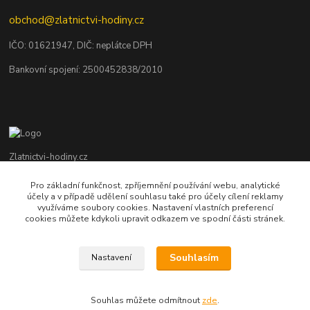
obchod@zlatnictvi-hodiny.cz
IČO: 0
1621947
, DIČ: neplátce DPH
Bankovní spojení: 2500452838/2010
Zlatnictvi-hodiny.cz
Pro základní funkčnost, zpříjemnění používání webu, analytické
+420 379 492 545
účely a v případě udělení souhlasu také pro účely cílení reklamy
Po - Pá: 9,00 - 17,00 hod., So: 9,00 - 11,30 hod.
využíváme soubory cookies. Nastavení vlastních preferencí
cookies můžete kdykoli upravit odkazem ve spodní části stránek.
obchod@zlatnictvi-hodiny.cz
Souhlasím
Nastavení
Souhlas můžete odmítnout
zde
.