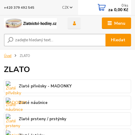
0
ks
CZK
+420 379 492 545
za
0,00 Kč
Menu
Hledat
Úvod
ZLATO
ZLATO
Zlaté přívěsky - MADONKY
Zlaté náušnice
Zlaté prsteny / prstýnky