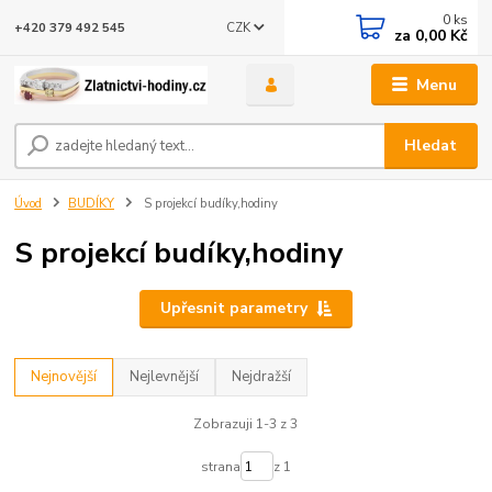
0
ks
CZK
+420 379 492 545
za
0,00 Kč
Menu
Hledat
Úvod
BUDÍKY
S projekcí budíky,hodiny
S projekcí budíky,hodiny
Upřesnit parametry
Nejnovější
Nejlevnější
Nejdražší
Zobrazuji 1-3 z 3
strana
z 1