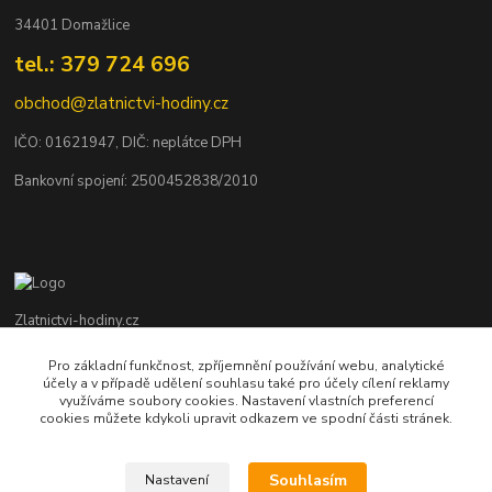
34401 Domažlice
tel.: 379 724 696
obchod@zlatnictvi-hodiny.cz
IČO: 0
1621947
, DIČ: neplátce DPH
Bankovní spojení: 2500452838/2010
Zlatnictvi-hodiny.cz
Pro základní funkčnost, zpříjemnění používání webu, analytické
+420 379 492 545
účely a v případě udělení souhlasu také pro účely cílení reklamy
Po - Pá: 9,00 - 17,00 hod., So: 9,00 - 11,30 hod.
využíváme soubory cookies. Nastavení vlastních preferencí
cookies můžete kdykoli upravit odkazem ve spodní části stránek.
obchod@zlatnictvi-hodiny.cz
Souhlasím
Nastavení