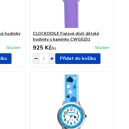
ké hodinky
CLOCKODILE Fialové dívčí dětské
hodinky s kamínky CWG5231
925 Kč
Skladem
Skladem
/
ks
šíku
Přidat do košíku