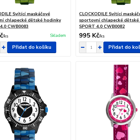
ILE Svítící maskáčové
CLOCKODILE Svítící maskáč
ní chlapecké dětské hodinky
sportovní chlapecké dětské
4.0 CWB0083
SPORT 4.0 CWB0082
č
995 Kč
Skladem
/
ks
/
ks
Přidat do košíku
Přidat do ko