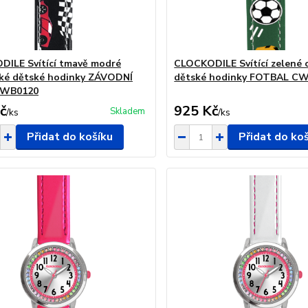
ILE Svítící tmavě modré
CLOCKODILE Svítící zelené 
ké dětské hodinky ZÁVODNÍ
dětské hodinky FOTBAL C
CWB0120
č
925 Kč
Skladem
/
ks
/
ks
Přidat do košíku
Přidat do ko