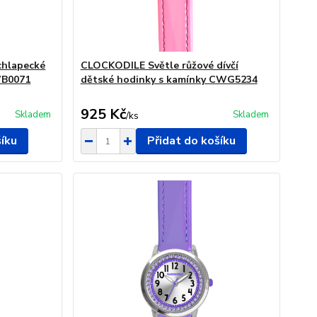
chlapecké
CLOCKODILE Světle růžové dívčí
WB0071
dětské hodinky s kamínky CWG5234
925 Kč
Skladem
Skladem
/
ks
šíku
Přidat do košíku