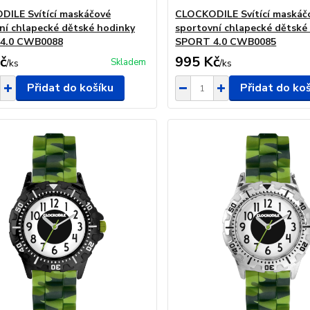
ILE Svítící maskáčové
CLOCKODILE Svítící maskáč
ní chlapecké dětské hodinky
sportovní chlapecké dětské
4.0 CWB0088
SPORT 4.0 CWB0085
č
995 Kč
Skladem
/
ks
/
ks
Přidat do košíku
Přidat do ko