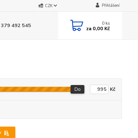
Přihlášení
CZK
0
ks
 379 492 545
za
0,00 Kč
Do
Kč
y