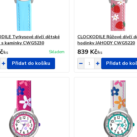
ILE Tyrkysové dívčí dětské
CLOCKODILE Růžové dívčí d
y s kamínky CWG5230
hodinky JAHODY CWG5220
č
839 Kč
Skladem
/
ks
/
ks
Přidat do košíku
Přidat do ko