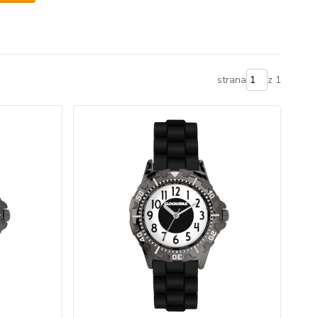
strana
z 1