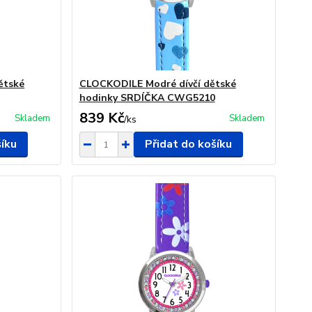
ětské
CLOCKODILE Modré dívčí dětské
hodinky SRDÍČKA CWG5210
839 Kč
Skladem
Skladem
/
ks
šíku
Přidat do košíku