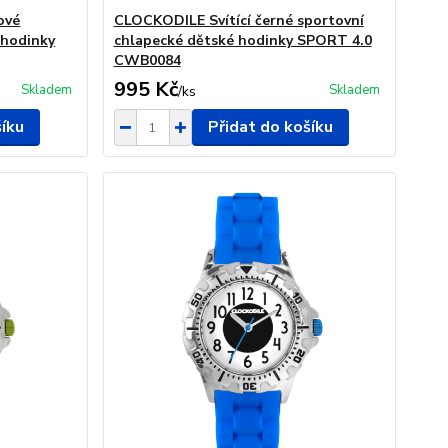
ové
CLOCKODILE Svítící černé sportovní
 hodinky
chlapecké dětské hodinky SPORT 4.0
CWB0084
995 Kč
Skladem
Skladem
/
ks
šíku
Přidat do košíku