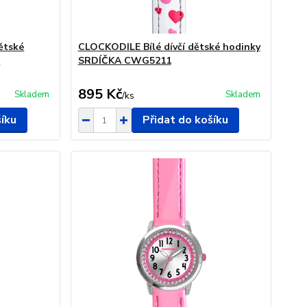
ětské
CLOCKODILE Bílé dívčí dětské hodinky
2
SRDÍČKA CWG5211
895 Kč
Skladem
Skladem
/
ks
šíku
Přidat do košíku