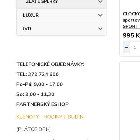
ZLATÉ ŠPERKY
CLOCKOD
LUXUR
sportov
SPORT 
JVD
995 K
TELEFONICKÉ OBJEDNÁVKY:
TEL: 379 724 696
Po-Pá: 9,00 - 17,00
So: 9,00 - 11,30
PARTNERSKÝ ESHOP
KLENOTY - HODINY J. BUDÍN
(PLÁTCE DPH)