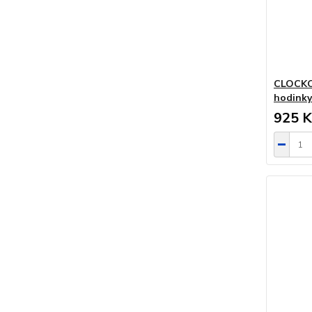
CLOCKOD
hodink
925 K