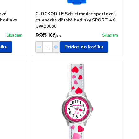
ové
CLOCKODILE Svítící modré sportovní
 hodinky
chlapecké dětské hodinky SPORT 4.0
CWB0080
995 Kč
Skladem
Skladem
/
ks
šíku
Přidat do košíku