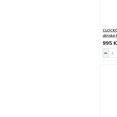
CLOCKOD
dětské 
995 K