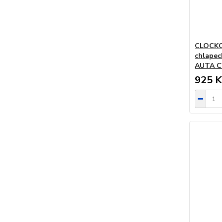
CLOCKOD
chlapec
AUTA 
925 K