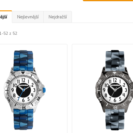
ější
Nejlevnější
Nejdražší
1-52 z 52