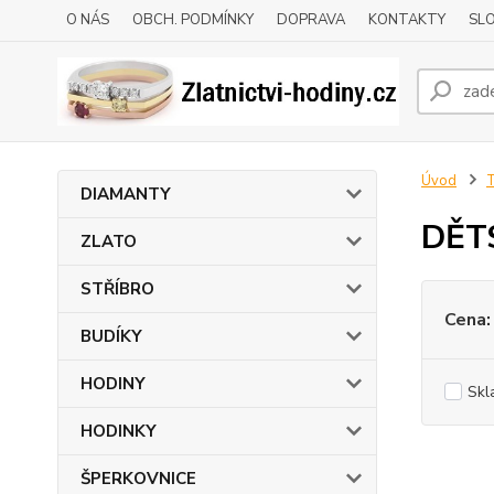
O NÁS
OBCH. PODMÍNKY
DOPRAVA
KONTAKTY
SLO
Úvod
DIAMANTY
DĚT
ZLATO
STŘÍBRO
Cena:
BUDÍKY
HODINY
Skl
HODINKY
ŠPERKOVNICE