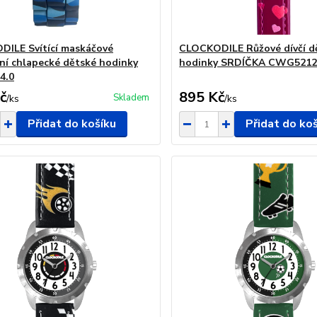
ILE Svítící maskáčové
CLOCKODILE Růžové dívčí d
ní chlapecké dětské hodinky
hodinky SRDÍČKA CWG521
4.0
č
895 Kč
Skladem
/
ks
/
ks
Přidat do košíku
Přidat do ko