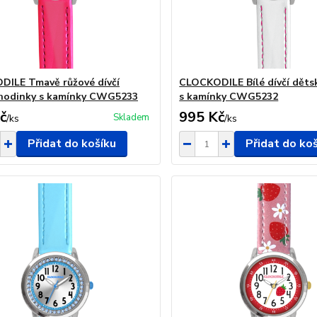
ILE Tmavě růžové dívčí
CLOCKODILE Bílé dívčí děts
hodinky s kamínky CWG5233
s kamínky CWG5232
č
995 Kč
Skladem
/
ks
/
ks
Přidat do košíku
Přidat do ko