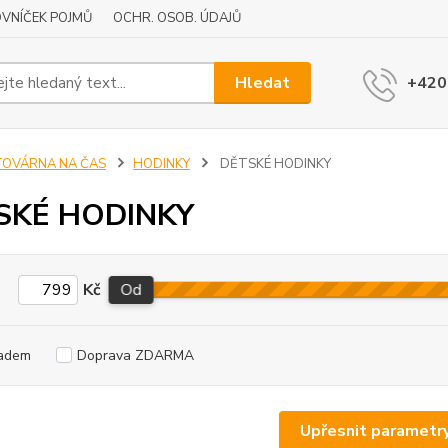
VNÍČEK POJMŮ
OCHR. OSOB. ÚDAJŮ
Hledat
+420
TOVÁRNA NA ČAS
HODINKY
DĚTSKÉ HODINKY
SKÉ HODINKY
Kč
Od
adem
Doprava ZDARMA
Upřesnit parametr