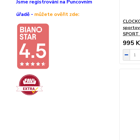
Jsme registrováni na Puncovním
úřadě -
můžete ověřit zde:
CLOCKOD
sportov
SPORT 
995 K