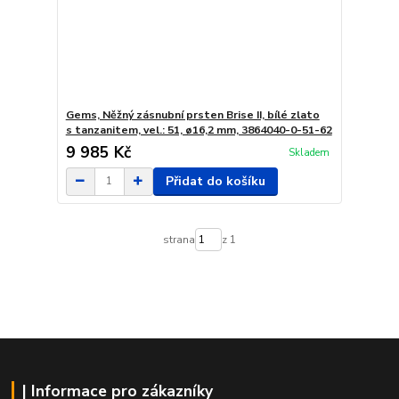
Gems, Něžný zásnubní prsten Brise II, bílé zlato
s tanzanitem, vel.: 51, ø16,2 mm, 3864040-0-51-62
9 985 Kč
Skladem
Přidat do košíku
strana
z 1
| Informace pro zákazníky