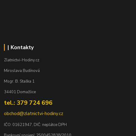
| Kontakty
Zlatnictvi-Hodiny.cz
Miroslava Budínová
Msgr. B. Staška 1
34401 Domažlice
tel.: 379 724 696
obchod@zlatnictvi-hodiny.cz
IČO: 0
1621947
, DIČ: neplátce DPH
Bankovní spojení: 2500452838/2010