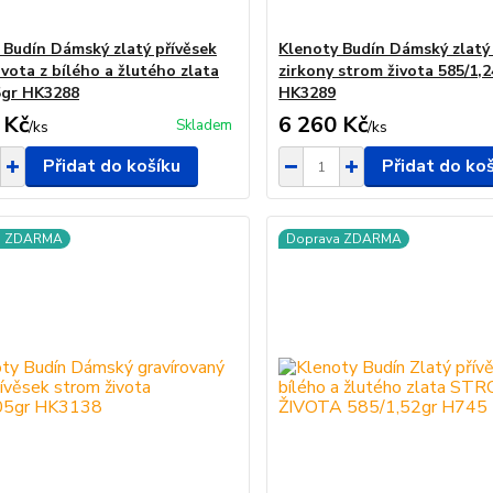
 Budín Dámský zlatý přívěsek
Klenoty Budín Dámský zlatý 
vota z bílého a žlutého zlata
zirkony strom života 585/1,
5gr HK3288
HK3289
 Kč
6 260 Kč
Skladem
/
ks
/
ks
Přidat do košíku
Přidat do ko
a ZDARMA
Doprava ZDARMA