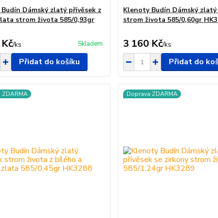
 Budín Dámský zlatý přívěsek z
Klenoty Budín Dámský zlatý 
zlata strom života 585/0,93gr
strom života 585/0,60gr HK
 Kč
3 160 Kč
Skladem
/
ks
/
ks
Přidat do košíku
Přidat do ko
a ZDARMA
Doprava ZDARMA