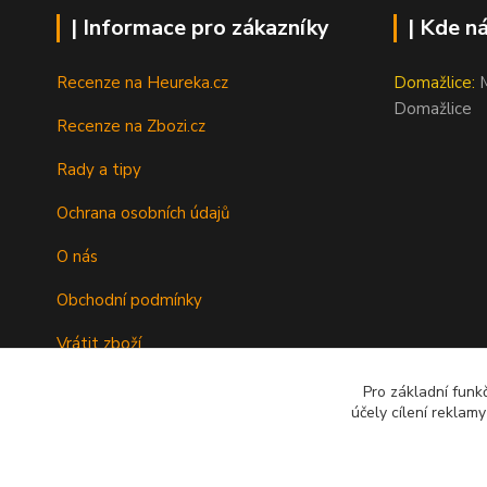
| Informace pro zákazníky
| Kde n
Recenze na Heureka.cz
Domažlice:
M
Domažlice
Recenze na Zbozi.cz
Rady a tipy
Ochrana osobních údajů
O nás
Obchodní podmínky
Vrátit zboží
Doprava
Pro základní funk
účely cílení reklam
Kontakty