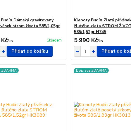
 Budín Dámský gravírovaný
Klenoty Budín Zlatý přívěsek
ívěsek strom života 585/1,05gr
žlutého zlata STROM ŽIVO
585/1,52gr H745
 Kč
5 990 Kč
Skladem
/
ks
/
ks
Přidat do košíku
Přidat do ko
a ZDARMA
Doprava ZDARMA