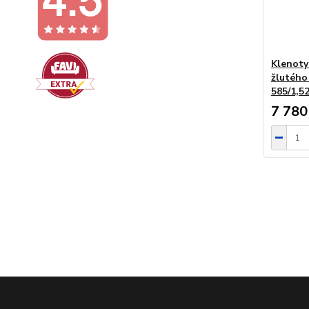
Klenoty 
žlutéh
585/1,5
7 780