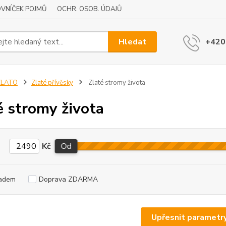
VNÍČEK POJMŮ
OCHR. OSOB. ÚDAJŮ
Hledat
+420
ZLATO
Zlaté přívěsky
Zlaté stromy života
é stromy života
Kč
Od
adem
Doprava ZDARMA
Upřesnit parametr