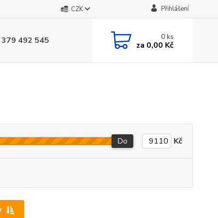
Přihlášení
CZK
0
ks
 379 492 545
za
0,00 Kč
Do
Kč
y