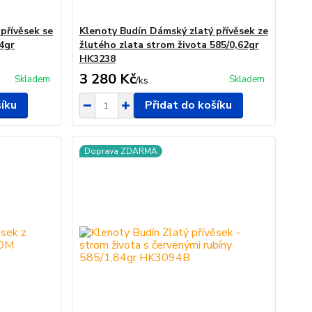
přívěsek se
Klenoty Budín Dámský zlatý přívěsek ze
24gr
žlutého zlata strom života 585/0,62gr
HK3238
3 280 Kč
Skladem
Skladem
/
ks
šíku
Přidat do košíku
Doprava ZDARMA