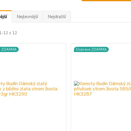
ější
Nejlevnější
Nejdražší
1-12 z 12
a ZDARMA
Doprava ZDARMA