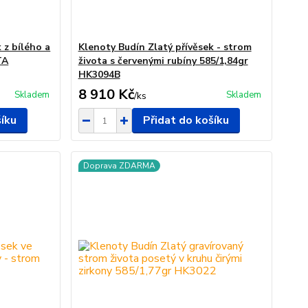
 z bílého a
Klenoty Budín Zlatý přívěsek - strom
TA
života s červenými rubíny 585/1,84gr
HK3094B
8 910 Kč
Skladem
Skladem
/
ks
šíku
Přidat do košíku
Doprava ZDARMA