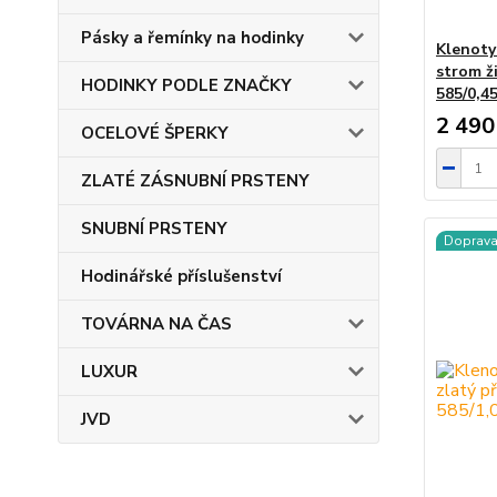
Pásky a řemínky na hodinky
Klenoty
strom ži
HODINKY PODLE ZNAČKY
585/0,4
2 490
OCELOVÉ ŠPERKY
ZLATÉ ZÁSNUBNÍ PRSTENY
SNUBNÍ PRSTENY
Doprav
Hodinářské příslušenství
TOVÁRNA NA ČAS
LUXUR
JVD