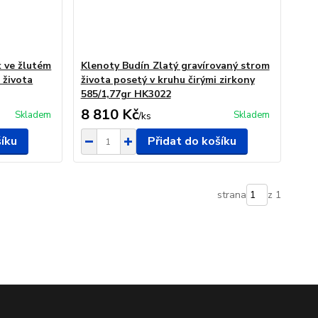
k ve žlutém
Klenoty Budín Zlatý gravírovaný strom
 života
života posetý v kruhu čirými zirkony
585/1,77gr HK3022
8 810 Kč
Skladem
Skladem
/
ks
šíku
Přidat do košíku
strana
z 1