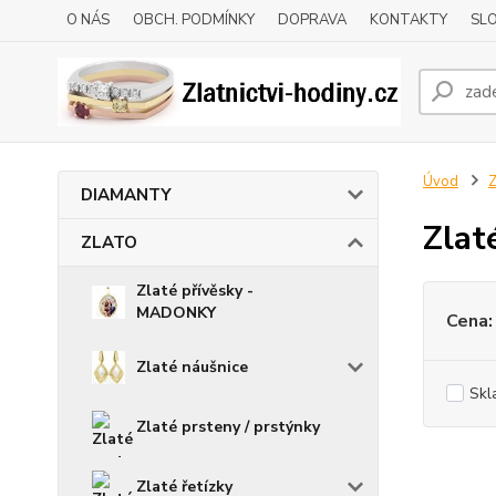
O NÁS
OBCH. PODMÍNKY
DOPRAVA
KONTAKTY
SLO
Úvod
DIAMANTY
Zlat
ZLATO
Zlaté přívěsky -
MADONKY
Cena:
Zlaté náušnice
Skl
Zlaté prsteny / prstýnky
Zlaté řetízky