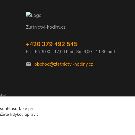
Zlatnictvi-hodiny.cz
+420 379 492 545
Po - Pá: 9,00 - 17,00 hod., So: 9,00 - 11,30 hod.
obchod@zlatnictvi-hodiny.cz
DPH
2010
 souhlasu také pro
žete kdykoli upravit