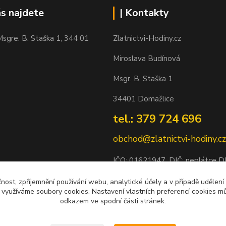
ás najdete
| Kontakty
sgre. B. Staška 1, 344 01
Zlatnictvi-Hodiny.cz
Miroslava Budínová
Msgr. B. Staška 1
34401 Domažlice
tel.: 379 724 696
obchod@zlatnictvi-hodiny.cz
IČO: 0
1621947
, DIČ: neplátce 
Bankovní spojení: 2500452838/
čnost, zpříjemnění používání webu, analytické účely a v případě udělení
y využíváme soubory cookies. Nastavení vlastních preferencí cookies mů
odkazem ve spodní části stránek.