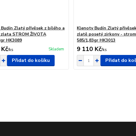
Budín Zlatý přívěsek z bílého a
Klenoty Budín Zlatý přívěse
o zlata STROM ŽIVOTA
zlatě posetý zirkony - strom
2gr HK3089
585/1,83gr HK3013
 Kč
9 110 Kč
Skladem
/
ks
/
ks
Přidat do košíku
Přidat do ko