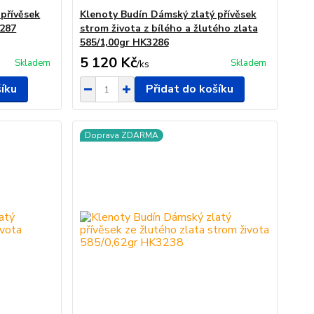
přívěsek
Klenoty Budín Dámský zlatý přívěsek
3287
strom života z bílého a žlutého zlata
585/1,00gr HK3286
5 120 Kč
Skladem
Skladem
/
ks
šíku
Přidat do košíku
Doprava ZDARMA