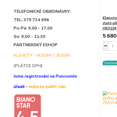
TELEFONICKÉ OBJEDNÁVKY:
Klenoty
TEL: 379 724 696
zlatý př
Po-Pá: 9,00 - 17,00
HK3138
5 680
So: 9,00 - 11,30
PARTNERSKÝ ESHOP
KLENOTY - HODINY J. BUDÍN
Doprav
(PLÁTCE DPH)
Jsme registrováni na Puncovním
úřadě -
můžete ověřit zde: