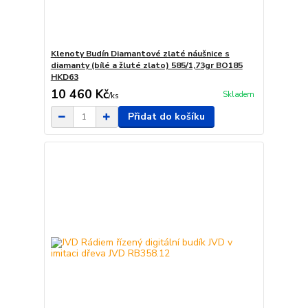
Klenoty Budín Diamantové zlaté náušnice s
diamanty (bílé a žluté zlato) 585/1,73gr BO185
HKD63
10 460 Kč
Skladem
/
ks
Přidat do košíku