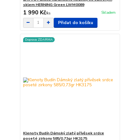
sklem HERNING Green LWM0089
1 990 Kč
Skladem
/
ks
Přidat do košíku
Doprava ZDARMA
Klenoty Budín Dámský zlatý přívěsek srdce
poseté zirkony 585/0,73gr HK3175