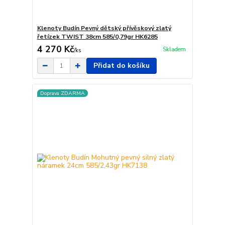
Klenoty Budín Pevný dětský přívěskový zlatý
řetízek TWIST 38cm 585/0,79gr HK6285
4 270 Kč
Skladem
/
ks
Přidat do košíku
Doprava ZDARMA