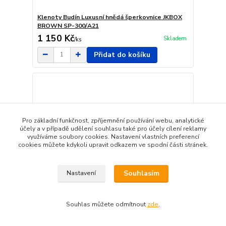
Klenoty Budín Luxusní hnědá šperkovnice JKBOX
BROWN SP-300/A21
1 150 Kč
Skladem
/
ks
Přidat do košíku
Pro základní funkčnost, zpříjemnění používání webu, analytické
účely a v případě udělení souhlasu také pro účely cílení reklamy
využíváme soubory cookies. Nastavení vlastních preferencí
cookies můžete kdykoli upravit odkazem ve spodní části stránek.
Souhlasím
Nastavení
Souhlas můžete odmítnout
zde
.