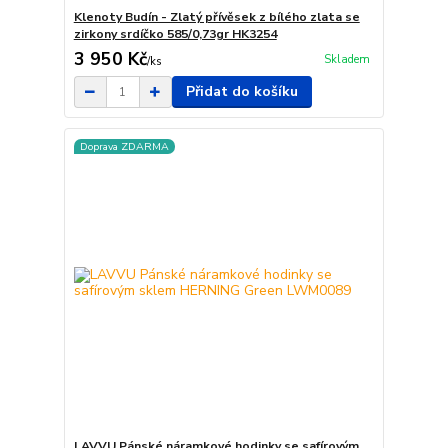
Klenoty Budín - Zlatý přívěsek z bílého zlata se
zirkony srdíčko 585/0,73gr HK3254
3 950 Kč
Skladem
/
ks
Přidat do košíku
Doprava ZDARMA
LAVVU Pánské náramkové hodinky se safírovým