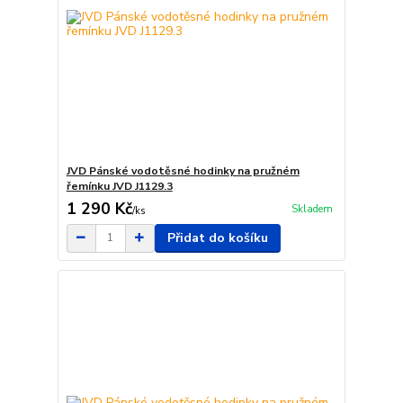
JVD Pánské vodotěsné hodinky na pružném
řemínku JVD J1129.3
1 290 Kč
Skladem
/
ks
Přidat do košíku