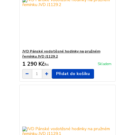
JVD Pánské vodotěsné hodinky na pružném
řemínku JVD J1129.2
1 290 Kč
Skladem
/
ks
Přidat do košíku