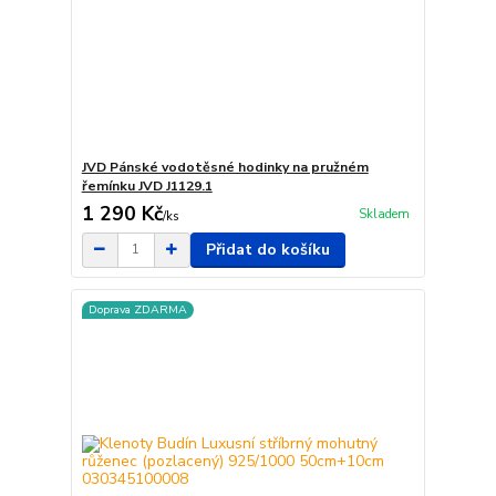
JVD Pánské vodotěsné hodinky na pružném
řemínku JVD J1129.1
1 290 Kč
Skladem
/
ks
Přidat do košíku
Doprava ZDARMA