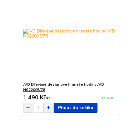
JVD Dřevěné designové hranaté hodiny JVD
NS22005/78
1 490 Kč
Skladem
/
ks
Přidat do košíku