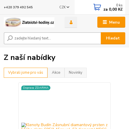
0
ks
CZK
+420 379 492 545
za
0,00 Kč
Menu
Hledat
Z naší nabídky
Vybrali jsme pro vás
Akce
Novinky
Doprava ZDARMA