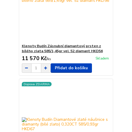
Klenoty Budín Zásnubní diamantový prsten z
bílého zlata 585/1,45gr vel. 52 diamant HKD56
11 570 Kč
Skladem
/
ks
Přidat do košíku
Doprava ZDARMA