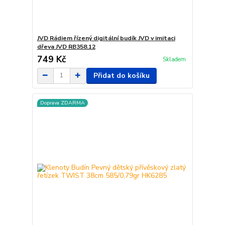
JVD Rádiem řízený digitální budík JVD v imitaci
dřeva JVD RB358.12
749 Kč
Skladem
Přidat do košíku
Doprava ZDARMA