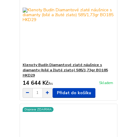
Klenoty Budín Diamantové zlaté náušnice s
diamanty (bílé a žluté zlato) 585/1,73gr BO185
HKD29
14 644 Kč
Skladem
/
ks
Přidat do košíku
Doprava ZDARMA