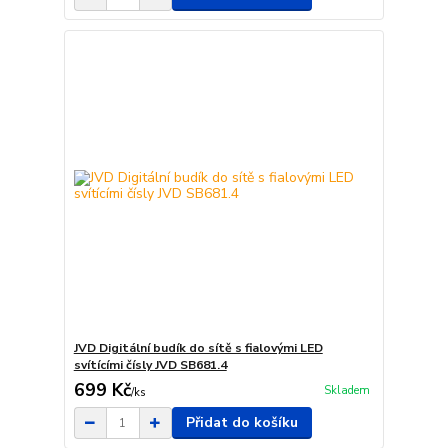
JVD Digitální budík do sítě s fialovými LED
svítícími čísly JVD SB681.4
699 Kč
Skladem
/
ks
Přidat do košíku