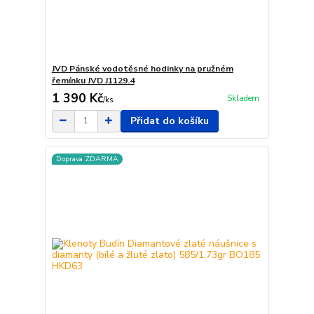
JVD Pánské vodotěsné hodinky na pružném
řemínku JVD J1129.4
1 390 Kč
Skladem
/
ks
Přidat do košíku
Doprava ZDARMA