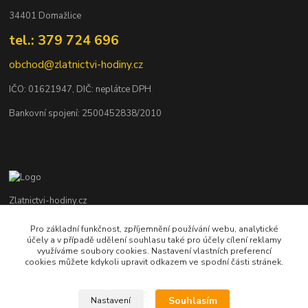
34401 Domažlice
tel.: 379 724 696
obchod@zlatnictvi-hodiny.cz
IČO: 0
1621947
, DIČ: neplátce DPH
Bankovní spojení: 2500452838/2010
Zlatnictvi-hodiny.cz
Pro základní funkčnost, zpříjemnění používání webu, analytické
+420 379 492 545
účely a v případě udělení souhlasu také pro účely cílení reklamy
Po - Pá: 9,00 - 17,00 hod., So: 9,00 - 11,30 hod.
využíváme soubory cookies. Nastavení vlastních preferencí
cookies můžete kdykoli upravit odkazem ve spodní části stránek.
obchod@zlatnictvi-hodiny.cz
Souhlasím
Nastavení