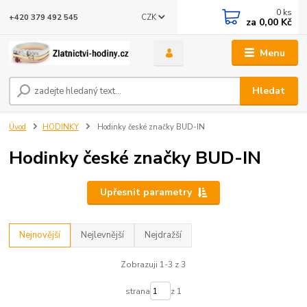
0
ks
CZK
+420 379 492 545
za
0,00 Kč
Menu
Hledat
Úvod
HODINKY
Hodinky české značky BUD-IN
Hodinky české značky BUD-IN
Upřesnit parametry
Nejnovější
Nejlevnější
Nejdražší
Zobrazuji 1-3 z 3
strana
z 1