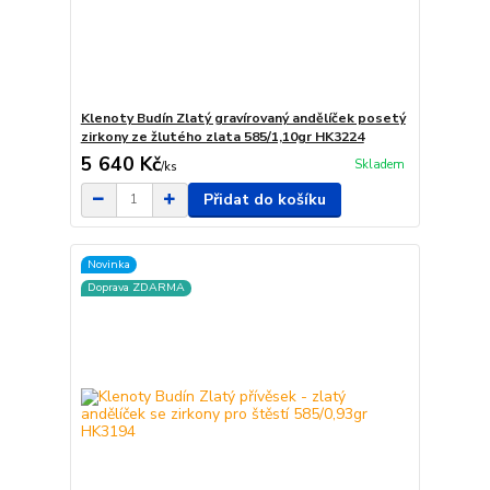
Klenoty Budín Zlatý gravírovaný andělíček posetý
zirkony ze žlutého zlata 585/1,10gr HK3224
5 640 Kč
Skladem
/
ks
Přidat do košíku
Novinka
Doprava ZDARMA