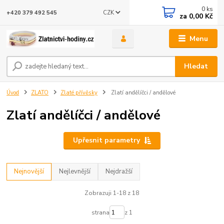
0
ks
CZK
+420 379 492 545
za
0,00 Kč
Menu
Hledat
Úvod
ZLATO
Zlaté přívěsky
Zlatí andělíčci / andělové
Zlatí andělíčci / andělové
Upřesnit parametry
Nejnovější
Nejlevnější
Nejdražší
Zobrazuji 1-18 z 18
strana
z 1