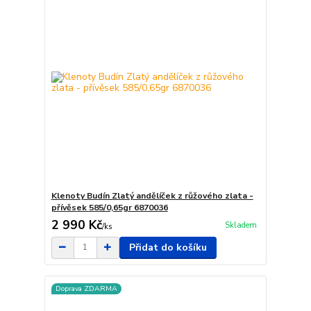
Klenoty Budín Zlatý andělíček z růžového zlata -
přívěsek 585/0,65gr 6870036
2 990 Kč
Skladem
/
ks
Přidat do košíku
Doprava ZDARMA