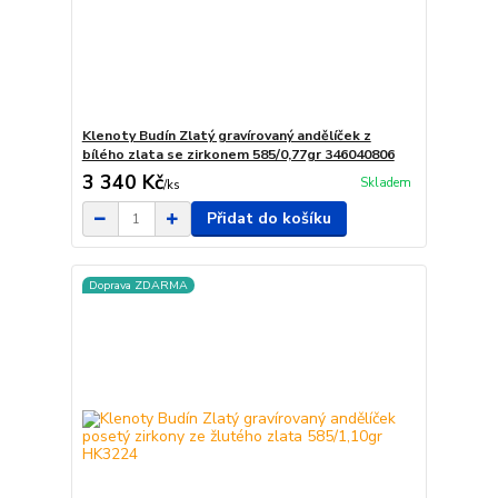
Klenoty Budín Zlatý gravírovaný andělíček z
bílého zlata se zirkonem 585/0,77gr 346040806
3 340 Kč
Skladem
/
ks
Přidat do košíku
Doprava ZDARMA