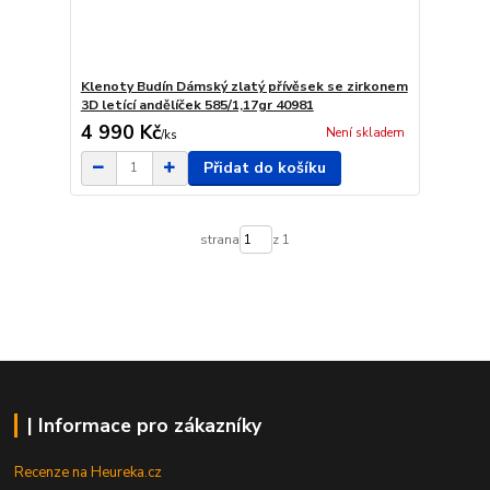
Klenoty Budín Dámský zlatý přívěsek se zirkonem
3D letící andělíček 585/1,17gr 40981
4 990 Kč
Není skladem
/
ks
Přidat do košíku
strana
z 1
| Informace pro zákazníky
Recenze na Heureka.cz