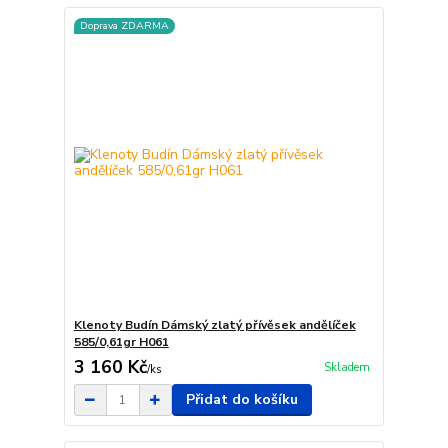
Doprava ZDARMA
Klenoty Budín Dámský zlatý přívěsek andělíček
585/0,61gr H061
3 160 Kč
Skladem
/
ks
Přidat do košíku