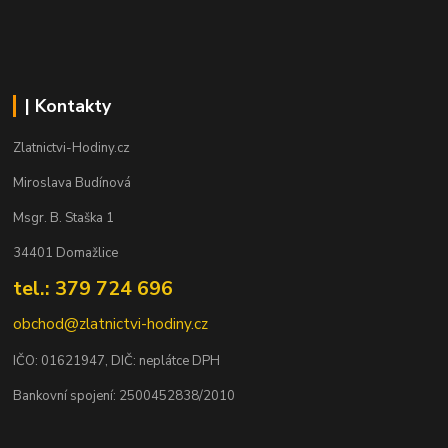
| Kontakty
Zlatnictvi-Hodiny.cz
Miroslava Budínová
Msgr. B. Staška 1
34401 Domažlice
tel.: 379 724 696
obchod@zlatnictvi-hodiny.cz
IČO: 0
1621947
, DIČ: neplátce DPH
Bankovní spojení: 2500452838/2010