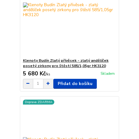
Klenoty Budín Zlatý přívěsek - zlatý andělíček
posetý zirkony pro štěstí 585/1,05gr HK3120
5 680 Kč
Skladem
/
ks
Přidat do košíku
Doprava ZDARMA