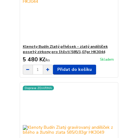
Klenoty Budín Zlatý přívěsek - zlatý andělíček
posetý zirkony pro štěstí 585/1,07gr HK3044
5 480 Kč
Skladem
/
ks
Přidat do košíku
Doprava ZDARMA