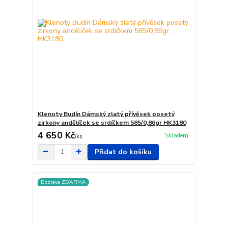
Klenoty Budín Dámský zlatý přívěsek posetý
zirkony andělíček se srdíčkem 585/0,86gr HK3180
4 650 Kč
Skladem
/
ks
Přidat do košíku
Doprava ZDARMA