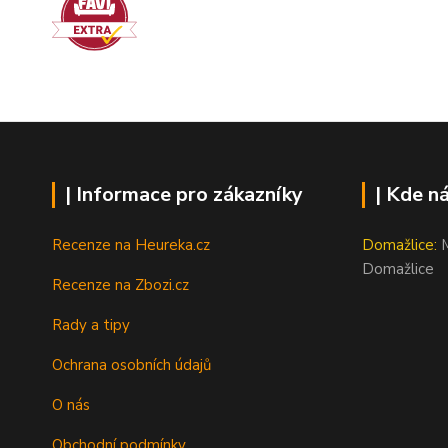
| Informace pro zákazníky
| Kde n
Recenze na Heureka.cz
Domažlice:
M
Domažlice
Recenze na Zbozi.cz
Rady a tipy
Ochrana osobních údajů
O nás
Obchodní podmínky