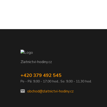
Zlatnictvi-hodiny.cz
+420 379 492 545
Po - Pá: 9,00 - 17,00 hod., So: 9,00 - 11,30 hod.
obchod@zlatnictvi-hodiny.cz