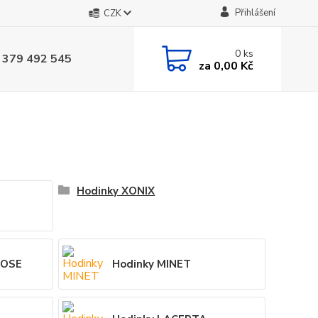
Přihlášení
CZK
0
ks
 379 492 545
za
0,00 Kč
Hodinky XONIX
ROSE
Hodinky MINET