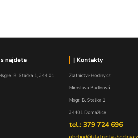
ás najdete
| Kontakty
sgre. B. Staška 1, 344 01
Zlatnictvi-Hodiny.cz
Miroslava Budínová
Msgr. B. Staška 1
34401 Domažlice
tel.: 379 724 696
obchod@zlatnictvi-hodiny.cz