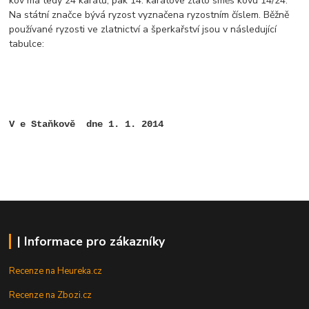
kov má tedy 24 karátů, pak 14. karátové zlato směs kovu 14/24.
Na státní značce bývá ryzost vyznačena ryzostním číslem. Běžně
používané ryzosti ve zlatnictví a šperkařství jsou v následující
tabulce:
V e Staňkově dne 1. 1. 2014
| Informace pro zákazníky
Recenze na Heureka.cz
Recenze na Zbozi.cz