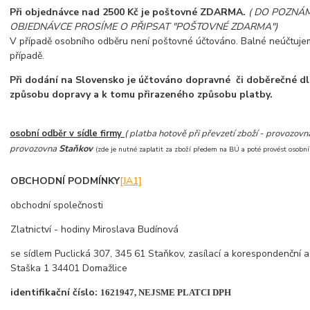
Při objednávce nad 2500 Kč je poštovné ZDARMA.
( DO POZNÁM
OBJEDNÁVCE PROSÍME O PŘIPSAT "POŠTOVNÉ ZDARMA")
D
V případě osobního odběru není poštovné účtováno. Balné neúčtuj
případě.
Při dodání na Slovensko je účtováno dopravné či doběrečné d
způsobu dopravy a k tomu přirazeného způsobu platby.
osobní odběr v sídle firmy
( platba hotově při převzetí zboží - provozov
provozovna
Staňkov
(zde je nutné zaplatit za zboží předem na BÚ a poté provést osobn
OBCHODNÍ PODMÍNKY
[JA1]
obchodní společnosti
Zlatnictví - hodiny Miroslava Budínová
se sídlem Puclická 307, 345 61 Staňkov, zasílací a korespondenční 
Staška 1 34401 Domažlice
identifikační číslo:
1621947, NEJSME PLATCI DPH