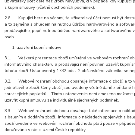
uživatelský účet déle než 2roky nevyužívá, či v případě, kdy kupující 
z kupní smlouvy (včetně obchodních podmínek).
2.6. Kupující bere na vědomí, že uživatelský účet nemusí být dostu
a to zejména s ohledem na nutnou údržbu hardwarového a softwar
prodávajícího, popř. nutnou údržbu hardwarového a softwarového vy
osob.
uzavření kupní smlouvy
3.1. Veškerá prezentace zboží umístěná ve webovém rozhraní ob
informativního charakteru a prodávající není povinen uzavřít kupní 
tohoto zboží. Ustanovení § 1732 odst. 2 občanského zákoníku se nep
3.2. Webové rozhraní obchodu obsahuje informace o zboží, a to v
jednotlivého zboží. Ceny zboží jsou uvedeny včetně daně z přidané 
souvisejících poplatků . Tímto ustanovením není omezena možnost 
uzavřít kupní smlouvu za individuálně sjednaných podmínek.
3.3. Webové rozhraní obchodu obsahuje také informace o náklad
s balením a dodáním zboží. Informace o nákladech spojených s bal
zboží uvedené ve webovém rozhraní obchodu platí pouze v případech
doručováno v rámci území České republiky.