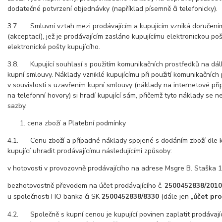
dodatečné potvrzení objednávky (například písemně či telefonicky).
3.7. Smluvní vztah mezi prodávajícím a kupujícím vzniká doručením
(akceptací), jež je prodávajícím zasláno kupujícímu elektronickou po
elektronické pošty kupujícího.
3.8. Kupující souhlasí s použitím komunikačních prostředků na dálk
kupní smlouvy. Náklady vzniklé kupujícímu při použití komunikačních
v souvislosti s uzavřením kupní smlouvy (náklady na internetové při
na telefonní hovory) si hradí kupující sám, přičemž tyto náklady se ne
sazby.
cena zboží a Platební podmínky
4.1. Cenu zboží a případné náklady spojené s dodáním zboží dle 
kupující uhradit prodávajícímu následujícími způsoby:
v hotovosti v provozovně prodávajícího na adrese Msgre B. Staška 1
bezhotovostně převodem na účet prodávajícího č.
2500452838/201
u společnosti FIO banka či SK
(dále jen „
účet pro
2500452838/8330
4.2. Společně s kupní cenou je kupující povinen zaplatit prodávaj