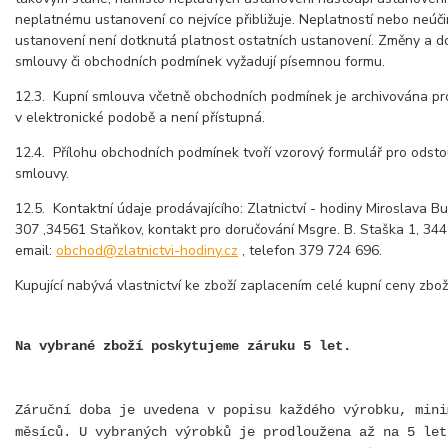
neplatnému ustanovení co nejvíce přibližuje. Neplatností nebo neúč
ustanovení není dotknutá platnost ostatních ustanovení. Změny a d
smlouvy či obchodních podmínek vyžadují písemnou formu.
12.3. Kupní smlouva včetně obchodních podmínek je archivována pr
v elektronické podobě a není přístupná.
12.4. Přílohu obchodních podmínek tvoří vzorový formulář pro odst
smlouvy.
12.5. Kontaktní údaje prodávajícího: Zlatnictví - hodiny Miroslava B
307 ,34561 Staňkov, kontakt pro doručování Msgre. B. Staška 1, 3
email:
obchod@zlatnictvi-hodiny.cz
, telefon 379 724 696.
Kupující nabývá vlastnictví ke zboží zaplacením celé kupní ceny zboží
Na vybrané zboží poskytujeme záruku 5 let.
Záruční doba je uvedena v popisu každého výrobku, mini
měsíců. U vybraných výrobků je prodloužena až na 5 le