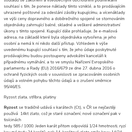
souladu se zákonem a všeobecnými obchodními podmínkami
souhlasí s tím, že ponese náklady tímto vzniklé, a to prodávajícím
uhrazené poštovné za odeslání zásilky kupujícímu, a vícenáklady
ve výši ceny dopravného a doběrečného spojené se stornováním
objednávky zahrnující balné, skladné a veškeré administrativní
úkony s tímto spojené. Kupující dále prohlašuje, že e-mailová
adresa, na základě které byla objednávka vytvořena, je jeho
osobní a nemá k ní nikdo další přístup. Vzhledem k výše
uvedenému kupující souhlasí s tím, že jeho údaje poskytnuté
prodávajícímu budou postoupeny advokátní kanceláři k
případnému vymáhání, a to ve smyslu Nařízení Evropského
parlamentu a Rady (EU) 2016/679 ze dne 27. dubna 2016 o
ochraně fyzických osob v souvislosti se zpracováním osobních
údajů a volném pohybu těchto údajů a o zrušení směrnice
95/46/ES.
Ryzost zlata, stříbra, platiny
Ryzost
se tradičně udává v karátech (Ct), v ČR se nejčastěji
používá 14kt zlato, což je staré označení, nové označení pak v
tisícinách
tedy 585 / 1000. Jeden karát přitom odpovídá 1/24 hmotnosti, ryzí