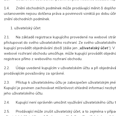
1.4. Znění obchodních podmínek může prodávající měnit či doplňo
ustanovením nejsou dotčena práva a povinnosti vzniklá po dobu úči
znění obchodních podmínek.
uživatelský účet
2.1. Na základě registrace kupujícího provedené na webové strán
přistupovat do svého uživatelského rozhraní. Ze svého uživatelskéh
kupující provádět objednávání zboží (dále jen „
uživatelský účet
“). V
webové rozhraní obchodu umožňuje, může kupující provádět objedná
registrace přímo z webového rozhraní obchodu.
2.2. Údaje uvedené kupujícím v uživatelském účtu a při objednáván
prodávajícím považovány za správné.
2.3. Přístup k uživatelskému účtu je zabezpečen uživatelským jm
Kupující je povinen zachovávat mlčenlivost ohledně informací nezby
jeho uživatelského účtu.
2.4. Kupující není oprávněn umožnit využívání uživatelského účtu 
2.5. Prodávající může zrušit uživatelský účet, a to zejména v případ