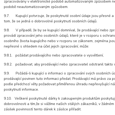
zpracovávány v elektronické podobě automatizovaným způsobem ne
podobě neautomatizovaným způsobem.
9.7. Kupující potvrzuje, že poskytnuté osobní údaje jsou přesné a 
tom, že se jedná o dobrovolné poskytnutí osobních údajů.
9.8. V případě, že by se kupující domníval, že prodávající nebo zpra
provádí zpracování jeho osobních údajů, které je v rozporu s ochr
osobního života kupujícího nebo v rozporu se zákonem, zejména jsou
nepřesné s ohledem na účel jejich zpracování, může:
9.8.1. požádat prodávajícího nebo zpracovatele o vysvětlení,
9.8.2. požadovat, aby prodávající nebo zpracovatel odstranil takto v
9.9. Požádá-li kupující o informaci o zpracování svých osobních úd
prodávající povinen tuto informaci předat. Prodávající má právo za 
podle předchozí věty požadovat přiměřenou úhradu nepřevyšující n
poskytnutí informace.
9.10. Veškeré poskytnuté dárky k zakoupeným produktům poskytuj
dobrovolnosti a tím,že si vážíme našich stálých zákazníků, v žádném
zásilek povinností tento dárek k zásilce přiřadit.