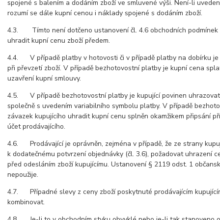
spojené s balením a dodáním zboží ve smluvené výši. Není-li uvedeno
rozumí se dále kupní cenou i náklady spojené s dodáním zboží.
4.3. Tímto není dotčeno ustanovení čl. 4.6 obchodních podmínek 
uhradit kupní cenu zboží předem.
4.4. V případě platby v hotovosti či v případě platby na dobírku je
při převzetí zboží. V případě bezhotovostní platby je kupní cena spl
uzavření kupní smlouvy.
4.5. V případě bezhotovostní platby je kupující povinen uhrazovat
společně s uvedením variabilního symbolu platby. V případě bezhoto
závazek kupujícího uhradit kupní cenu splněn okamžikem připsání př
účet prodávajícího.
4.6. Prodávající je oprávněn, zejména v případě, že ze strany kupu
k dodatečnému potvrzení objednávky (čl. 3.6), požadovat uhrazení ce
před odesláním zboží kupujícímu. Ustanovení § 2119 odst. 1 občans
nepoužije.
4.7. Případné slevy z ceny zboží poskytnuté prodávajícím kupujíc
kombinovat.
4.8. Je-li to v obchodním styku obvyklé nebo je-li tak stanoveno