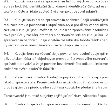
9.2. Kupující souhlasí se zpracováním těchto svých osobních údajů
adresa bydliště, identifikační číslo, daňové identifikační číslo, adresa
telefonní číslo a (dále společně vše jen jako „
osobní údaje
“).
9.3. Kupující souhlasí se zpracováním osobních údajů prodávajícím,
realizace práv a povinností z kupní smlouvy a pro účely vedení uživa
Nezvolí-li kupující jinou možnost, souhlasí se zpracováním osobních
také pro účely zasílání informací a obchodních sdělení kupujícímu. S
zpracováním osobních údajů v celém rozsahu dle tohoto článku nen
by sama o sobě znemožňovala uzavření kupní smlouvy.
9.4. Kupující bere na vědomí, že je povinen své osobní údaje (při r
uživatelském účtu, při objednávce provedené z webového rozhraní 
správně a pravdivě a že je povinen bez zbytečného odkladu informov
změně ve svých osobních údajích.
9.5. Zpracováním osobních údajů kupujícího může prodávající pověř
jakožto zpracovatele. Kromě osob dopravujících zboží nebudou osob
prodávajícím bez předchozího souhlasu kupujícího předávány třetím
Zpracovatelé jsou také subjekty zajišťující průzkum zákaznické spok
9.6. Osobní údaje budou zpracovávány po dobu neurčitou. Osobn