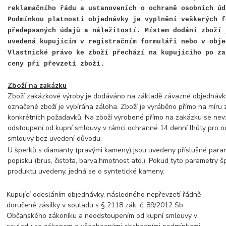
reklamačního řádu a ustanoveních o ochraně osobních úd
Podmínkou platnosti objednávky je vyplnění veškerých f
předepsaných údajů a náležitostí. Místem dodání zboží 
uvedená kupujícím v registračním formuláři nebo v obje
Vlastnické právo ke zboží přechází na kupujícího po za
ceny při převzetí zboží.
Zboží na zakázku
Zboží zakázkové výroby je dodáváno na základě závazné objednávk
označené zboží je vybírána záloha. Zboží je vyráběno přímo na míru 
konkrétních požadavků. Na zboží vyrobené přímo na zakázku se nev
odstoupení od kupní smlouvy v rámci ochranné 14 denní lhůty pro o
smlouvy bez uvedení důvodu.
U šperků s diamanty (pravými kameny) jsou uvedeny příslušné par
popisku (brus, čistota, barva,hmotnost atd.). Pokud tyto parametry 
produktu uvedeny, jedná se o syntetické kameny.
Kupující odesláním objednávky, následného nepřevzetí řádně
doručené zásilky v souladu s § 2118 zák. č. 89/2012 Sb.
Občanského zákoníku a neodstoupením od kupní smlouvy v