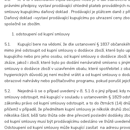
právními předpisy, vystaví prodávající ohledně plateb prováděných n
smlouvy kupujícímu daňový doklad . Prodávající je plátcem daně z p
Daňový doklad –vystaví prodávající kupujícímu po uhrazení ceny zboží
společně se zbožím.
odstoupení od kupní smlouvy
5.1. Kupující bere na vědomí, že dle ustanovení § 1837 občanskéh
mimo jiné odstoupit od kupní smlouvy o dodávce zboží, které bylo u
kupujícího nebo pro jeho osobu, od kupní smlouvy o dodávce zboží, 
zkáze, jakož i zboží, které bylo po dodání nenávratně smíseno s jiný
smlouvy o dodávce zboží v uzavřeném obalu, které spotřebitel z oba
hygienických důvodů jej není možné vrátit a od kupní smlouvy o do
obrazové nahrávky nebo počítačového programu, pokud porušil jejic
5.2. Nejedná-li se o případ uvedený v čl. 5.1 či o jiný případ, kdy 
smlouvy odstoupit, má kupující v souladu s ustanovením § 1829 ods
zákoníku právo od kupní smlouvy odstoupit, a to do čtrnácti (14) dnů
přičemž v případě, že předmětem kupní smlouvy je několik druhů zbo
několika částí, běží tato lhůta ode dne převzetí poslední dodávky zb
od kupní smlouvy musí být prodávajícímu odesláno ve lhůtě uvedené
Odstoupení od kupní smlouvy může kupující zasílat na adresu provo