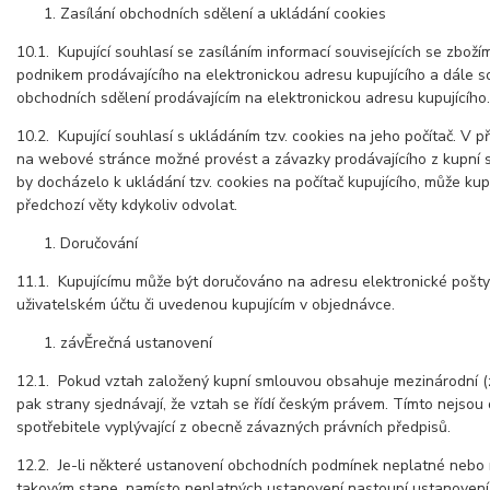
Zasílání obchodních sdělení a ukládání cookies
10.1. Kupující souhlasí se zasíláním informací souvisejících se zbož
podnikem prodávajícího na elektronickou adresu kupujícího a dále s
obchodních sdělení prodávajícím na elektronickou adresu kupujícího
10.2. Kupující souhlasí s ukládáním tzv. cookies na jeho počítač. V p
na webové stránce možné provést a závazky prodávajícího z kupní sm
by docházelo k ukládání tzv. cookies na počítač kupujícího, může kup
předchozí věty kdykoliv odvolat.
Doručování
11.1. Kupujícímu může být doručováno na adresu elektronické pošt
uživatelském účtu či uvedenou kupujícím v objednávce.
závĚrečná ustanovení
12.1. Pokud vztah založený kupní smlouvou obsahuje mezinárodní (z
pak strany sjednávají, že vztah se řídí českým právem. Tímto nejsou
spotřebitele vyplývající z obecně závazných právních předpisů.
12.2. Je-li některé ustanovení obchodních podmínek neplatné nebo
takovým stane, namísto neplatných ustanovení nastoupí ustanovení,