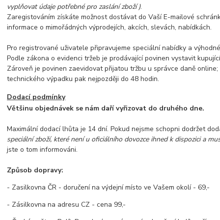
vyplňovat údaje potřebné pro zaslání zboží )
.
Zaregistováním získáte možnost dostávat do Vaší E-mailové schránk
informace o mimořádných výprodejích, akcích, slevách, nabídkách.
Pro registrované uživatele připravujeme speciální nabídky a výhodné
Podle zákona o evidenci tržeb je prodávající povinen vystavit kupují
Zároveň je povinen zaevidovat přijatou tržbu u správce daně online;
technického výpadku pak nejpozději do 48 hodin.
Dodací podmínky
Většinu objednávek se nám daří vyřizovat do druhého dne.
Maximální dodací lhůta je 14 dní. Pokud nejsme schopni dodržet dod
speciální zboží, které není u oficiálního dovozce ihned k dispozici a mu
jste o tom informováni.
Způsob dopravy:
- Zasilkovna ČR - doručení na výdejní místo ve Vašem okolí - 69,-
- Zásilkovna na adresu CZ - cena 99,-