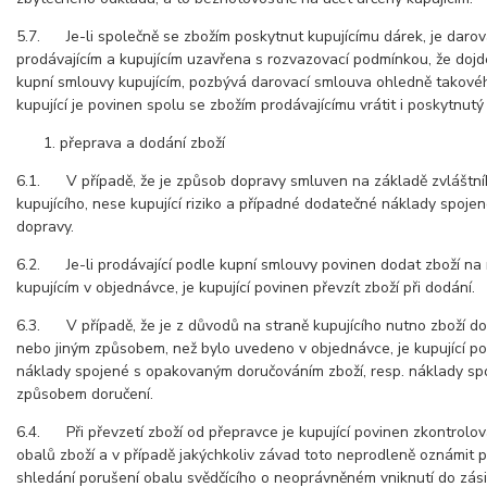
5.7. Je-li společně se zbožím poskytnut kupujícímu dárek, je daro
prodávajícím a kupujícím uzavřena s rozvazovací podmínkou, že dojd
kupní smlouvy kupujícím, pozbývá darovací smlouva ohledně takovéh
kupující je povinen spolu se zbožím prodávajícímu vrátit i poskytnutý
přeprava a dodání zboží
6.1. V případě, že je způsob dopravy smluven na základě zvláštn
kupujícího, nese kupující riziko a případné dodatečné náklady spoj
dopravy.
6.2. Je-li prodávající podle kupní smlouvy povinen dodat zboží na
kupujícím v objednávce, je kupující povinen převzít zboží při dodání.
6.3. V případě, že je z důvodů na straně kupujícího nutno zboží 
nebo jiným způsobem, než bylo uvedeno v objednávce, je kupující po
náklady spojené s opakovaným doručováním zboží, resp. náklady spo
způsobem doručení.
6.4. Při převzetí zboží od přepravce je kupující povinen zkontrolo
obalů zboží a v případě jakýchkoliv závad toto neprodleně oznámit p
shledání porušení obalu svědčícího o neoprávněném vniknutí do zási