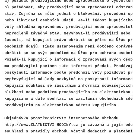
a) požádat prodávajícího nebo zpracovatele o vysvětlen
b) požadovat, aby prodávající nebo zpracovatel odstran
stav. Zejména se může jednat o blokování, provedení op
nebo likvidaci osobních údajů. Je-li žádost kupujícího
věty shledána oprávněnou, prodávající nebo zpracovatel
neprodleně závadný stav. Nevyhoví-li prodávající nebo 
žádosti, má kupující právo obrátit se přímo na Úřad pr
osobních údajů. Tímto ustanovením není dotčeno oprávně
obrátit se se svým podnětem na Úřad pro ochranu osobní
Požádá-li kupující o informaci o zpracování svých osob
mu prodávající povinen tuto informaci předat. Prodávaj
poskytnutí informace podle předchozí věty požadovat př
nepřevyšující náklady nezbytné na poskytnutí informace
Kupující souhlasí se zasíláním informací souvisejících
službami nebo podnikem prodávajícího na elektronickou 
kupujícího a dále souhlasí se zasíláním obchodních sdě
prodávajícím na elektronickou adresu kupujícího.
Objednávka prostřednictvím internetového obchodu
http://www.ZLATNICTVI-HODINY.cz je závazná a jejím ode
souhlasí s pravidly obchodu včetně dodacích a platební