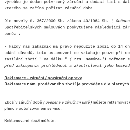
výrobku je dodán potvrzený záruční a dodací list s dat
kterého se začíná počítat záruční doba.
Dle novely č. 367/2000 Sb. zákona 40/1964 Sb.
( Občans
Spotřebitelských smlouvách poskytujeme následující zár
peněz :
- každý náš zákazník má právo nepoužité zboží do 14 dn
udání důvodů, toto ustanovení se vztahuje pouze při ob
zasílání zboží " na dálku "
( tzn. nemáte-li možnost s
před zakoupením prohlédnout a zkontrolovat jeho bezvad
Reklamace - záruční / pozáruční opravy
Reklamace námi prodávaného zboží je prováděna dle platných
Zboží v záruční době
( uvedena v záručním listě )
můžete reklamovat u
přímo v autorizovaném servisu .
Reklamované zboží můžete :