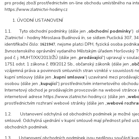
pro prodej zboží prostřednictvím on-line obchodu umístěného na in
https://www.zlatnictvi-hodiny.cz
ÚVODNÍ USTANOVENÍ
1.1. Tyto obchodní podmínky (dále jen „
obchodní podmínky
“) o
Zlatnictví - hodiny Miroslava Budínová ín, se sídlem Puclická 307,
identifikační číslo:
, nejsme platci DPH, fyzická osoba podnika
1621947
živnostenského oprávnění vydaného Městským úřadem Horšovský Tý
pod č. j. MUHT/XX/2013/ŽÚ (dále jen „
prodávající
“) upravují v soul
1751 odst. 1 zákona č. 89/2012 Sb., občanský zákoník (dále jen „
obč
vzájemná práva a povinnosti smluvních stran vzniklé v souvislosti 
kupní smlouvy (dále jen „
kupní smlouva
“) uzavírané mezi prodávajíc
osobou (dále jen „
kupující
“) prostřednictvím internetového obchodu 
Internetový obchod je prodávajícím provozován na webové stránce
internetové adrese https://www.zlatnictvi-hodiny.cz (dále jen „
webo
prostřednictvím rozhraní webové stránky (dále jen „
webové rozhra
1.2. Ustanovení odchylná od obchodních podmínek je možné sjed
smlouvě. Odchylná ujednání v kupní smlouvě mají přednost před us
obchodních podmínek.
1.3. Ustanovení obchodních podmínek jsou nedílnou součástí kup