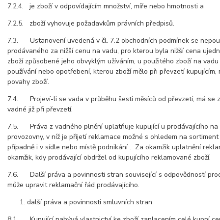
7.2.4. je zboží v odpovídajícím množství, míře nebo hmotnosti a
7.2.5. zboží vyhovuje požadavkům právních předpisů.
7.3. Ustanovení uvedená v čl. 7.2 obchodních podmínek se nepouži
prodávaného za nižší cenu na vadu, pro kterou byla nižší cena ujed
zboží způsobené jeho obvyklým užíváním, u použitého zboží na vadu 
používání nebo opotřebení, kterou zboží mělo při převzetí kupujícím, 
povahy zboží.
7.4. Projeví-li se vada v průběhu šesti měsíců od převzetí, má se za
vadné již při převzetí.
7.5. Práva z vadného plnění uplatňuje kupující u prodávajícího na
provozovny, v níž je přijetí reklamace možné s ohledem na sortimen
případně i v sídle nebo místě podnikání . Za okamžik uplatnění rek
okamžik, kdy prodávající obdržel od kupujícího reklamované zboží.
7.6. Další práva a povinnosti stran související s odpovědností pro
může upravit reklamační řád prodávajícího.
další práva a povinnosti smluvních stran
8.1. Kupující nabývá vlastnictví ke zboží zaplacením celé kupní ce