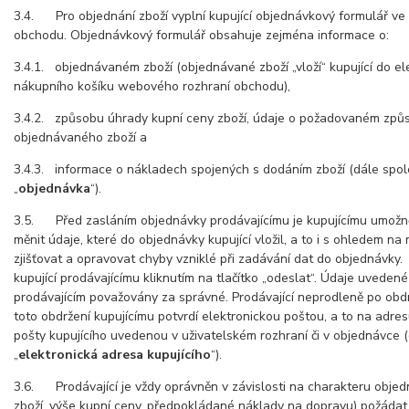
3.4. Pro objednání zboží vyplní kupující objednávkový formulář v
obchodu. Objednávkový formulář obsahuje zejména informace o:
3.4.1. objednávaném zboží (objednávané zboží „vloží“ kupující do e
nákupního košíku webového rozhraní obchodu),
3.4.2. způsobu úhrady kupní ceny zboží, údaje o požadovaném způ
objednávaného zboží a
3.4.3. informace o nákladech spojených s dodáním zboží (dále spol
„
objednávka
“).
3.5. Před zasláním objednávky prodávajícímu je kupujícímu umožn
měnit údaje, které do objednávky kupující vložil, a to i s ohledem na
zjišťovat a opravovat chyby vzniklé při zadávání dat do objednávky
kupující prodávajícímu kliknutím na tlačítko „odeslat“. Údaje uveden
prodávajícím považovány za správné. Prodávající neprodleně po obd
toto obdržení kupujícímu potvrdí elektronickou poštou, a to na adre
pošty kupujícího uvedenou v uživatelském rozhraní či v objednávce (
„
elektronická adresa kupujícího
“).
3.6. Prodávající je vždy oprávněn v závislosti na charakteru objed
zboží, výše kupní ceny, předpokládané náklady na dopravu) požádat 