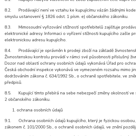
8.2. Prodávající není ve vztahu ke kupujícímu vázán žádnými kode
smyslu ustanovení § 1826 odst. 1 písm. e) občanského zákoníku.
8.3. Mimosoudní vyřizování stížností spotřebitelů zajišťuje prodáva
elektronické adresy. Informaci o vyřízení stížnosti kupujícího zašle pr
elektronickou adresu kupujícího.
8.4. Prodávající je oprávněn k prodeji zboží na základě živnostens
Živnostenskou kontrolu provádí v rámci své působnosti příslušný ži
Dozor nad oblastí ochrany osobních údajů vykonává Úřad pro ochra
Česká obchodní inspekce vykonává ve vymezeném rozsahu mimo jin
dodržováním zákona č. 634/1992 Sb., o ochraně spotřebitele, ve zně
předpisů.
8.5. Kupující tímto přebírá na sebe nebezpečí změny okolností ve 
2 občanského zákoníku.
ochrana osobních údajů
9.1. Ochrana osobních údajů kupujícího, který je fyzickou osobou,
zákonem č. 101/2000 Sb., o ochraně osobních údajů, ve znění pozděj