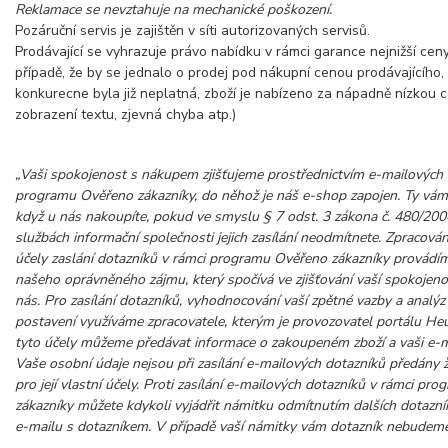
Reklamace se nevztahuje na mechanické poškození.
Pozáruční servis je zajištěn v síti autorizovaných servisů.
Prodávající se vyhrazuje právo nabídku v rámci garance nejnižší cen
případě, že by se jednalo o prodej pod nákupní cenou prodávajícího,
konkurecne byla již neplatná, zboží je nabízeno za nápadně nízkou 
zobrazení textu, zjevná chyba atp.)
„Vaši spokojenost s nákupem zjišťujeme prostřednictvím e-mailových 
programu Ověřeno zákazníky, do něhož je náš e-shop zapojen. Ty vám
když u nás nakoupíte, pokud ve smyslu § 7 odst. 3 zákona č. 480/200
službách informační společnosti jejich zasílání neodmítnete. Zpracová
účely zaslání dotazníků v rámci programu Ověřeno zákazníky provádí
našeho oprávněného zájmu, který spočívá ve zjišťování vaší spokojen
nás. Pro zasílání dotazníků, vyhodnocování vaší zpětné vazby a analýz
postavení využíváme zpracovatele, kterým je provozovatel portálu He
tyto účely můžeme předávat informace o zakoupeném zboží a vaši e-m
Vaše osobní údaje nejsou při zasílání e-mailových dotazníků předány ž
pro její vlastní účely. Proti zasílání e-mailových dotazníků v rámci p
zákazníky můžete kdykoli vyjádřit námitku odmítnutím dalších dotazn
e-mailu s dotazníkem. V případě vaší námitky vám dotazník nebudeme 