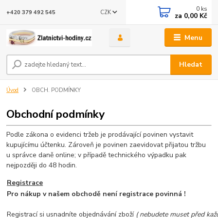
0
ks
CZK
+420 379 492 545
za
0,00 Kč
Menu
Hledat
Úvod
OBCH. PODMÍNKY
Obchodní podmínky
Podle zákona o evidenci tržeb je prodávající povinen vystavit
kupujícímu účtenku. Zároveň je povinen zaevidovat přijatou tržbu
u správce daně online; v případě technického výpadku pak
nejpozději do 48 hodin.
Registrace
Pro nákup v našem obchodě není registrace povinná !
Registrací si usnadníte objednávání zboží
( nebudete muset před ka