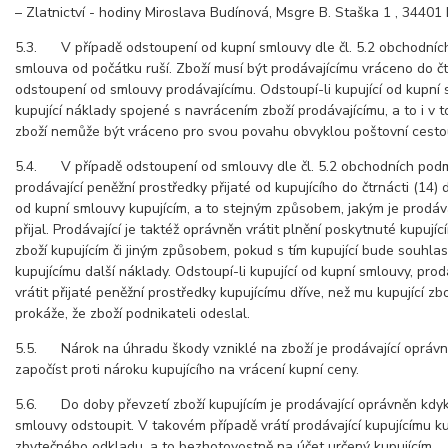
– Zlatnictví - hodiny Miroslava Budínová, Msgre B. Staška 1 , 34401
5.3. V případě odstoupení od kupní smlouvy dle čl. 5.2 obchodníc
smlouva od počátku ruší. Zboží musí být prodávajícímu vráceno do čt
odstoupení od smlouvy prodávajícímu. Odstoupí-li kupující od kupní
kupující náklady spojené s navrácením zboží prodávajícímu, a to i v 
zboží nemůže být vráceno pro svou povahu obvyklou poštovní cesto
5.4. V případě odstoupení od smlouvy dle čl. 5.2 obchodních podm
prodávající peněžní prostředky přijaté od kupujícího do čtrnácti (14
od kupní smlouvy kupujícím, a to stejným způsobem, jakým je prodáva
přijal. Prodávající je taktéž oprávněn vrátit plnění poskytnuté kupující
zboží kupujícím či jiným způsobem, pokud s tím kupující bude souhlas
kupujícímu další náklady. Odstoupí-li kupující od kupní smlouvy, prod
vrátit přijaté peněžní prostředky kupujícímu dříve, než mu kupující zb
prokáže, že zboží podnikateli odeslal.
5.5. Nárok na úhradu škody vzniklé na zboží je prodávající opráv
započíst proti nároku kupujícího na vrácení kupní ceny.
5.6. Do doby převzetí zboží kupujícím je prodávající oprávněn kdyk
smlouvy odstoupit. V takovém případě vrátí prodávající kupujícímu k
zbytečného odkladu, a to bezhotovostně na účet určený kupujícím.