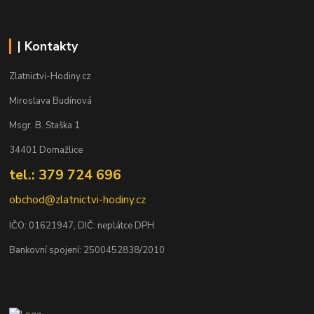
| Kontakty
Zlatnictvi-Hodiny.cz
Miroslava Budínová
Msgr. B. Staška 1
34401 Domažlice
tel.: 379 724 696
obchod@zlatnictvi-hodiny.cz
IČO: 0
1621947
, DIČ: neplátce DPH
Bankovní spojení: 2500452838/2010