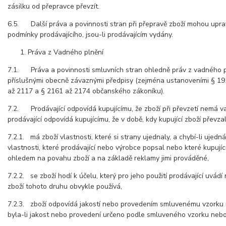
zásilku od přepravce převzít.
6.5. Další práva a povinnosti stran při přepravě zboží mohou uprav
podmínky prodávajícího, jsou-li prodávajícím vydány.
Práva z Vadného plnění
7.1. Práva a povinnosti smluvních stran ohledně práv z vadného pl
příslušnými obecně závaznými předpisy (zejména ustanoveními § 19
až 2117 a § 2161 až 2174 občanského zákoníku).
7.2. Prodávající odpovídá kupujícímu, že zboží při převzetí nemá 
prodávající odpovídá kupujícímu, že v době, kdy kupující zboží převzal
7.2.1. má zboží vlastnosti, které si strany ujednaly, a chybí-li ujedn
vlastnosti, které prodávající nebo výrobce popsal nebo které kupujíc
ohledem na povahu zboží a na základě reklamy jimi prováděné,
7.2.2. se zboží hodí k účelu, který pro jeho použití prodávající uvád
zboží tohoto druhu obvykle používá,
7.2.3. zboží odpovídá jakostí nebo provedením smluvenému vzorku 
byla-li jakost nebo provedení určeno podle smluveného vzorku nebo