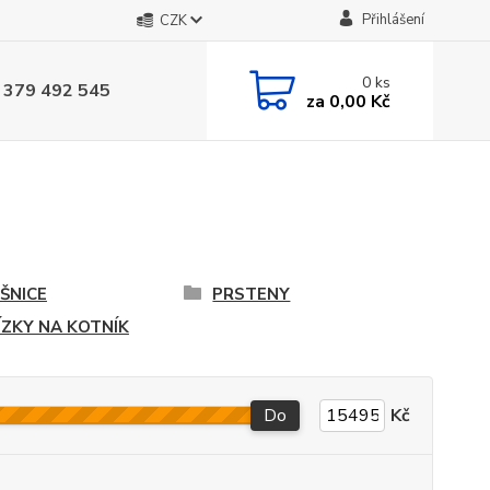
Přihlášení
CZK
0
ks
 379 492 545
za
0,00 Kč
ŠNICE
PRSTENY
ÍZKY NA KOTNÍK
Do
Kč