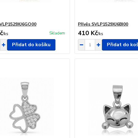
 SVLP1529XJ6GO00
Přívěs SVLP1529XJ6BI00
č
410 Kč
Skladem
/
ks
/
ks
Přidat do košíku
Přidat do ko