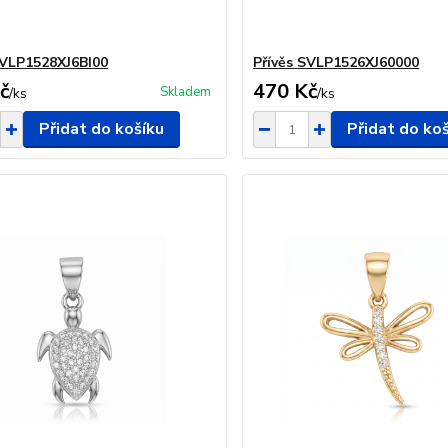
SVLP1528XJ6BI00
Přívěs SVLP1526XJ60000
č
470 Kč
Skladem
/
ks
/
ks
Přidat do košíku
Přidat do ko