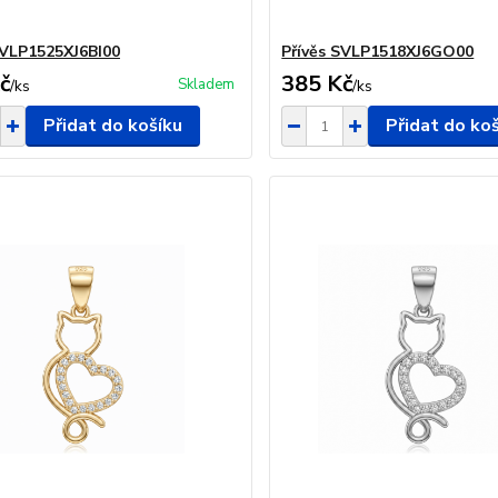
SVLP1525XJ6BI00
Přívěs SVLP1518XJ6GO00
č
385 Kč
Skladem
/
ks
/
ks
Přidat do košíku
Přidat do ko