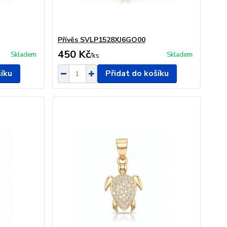
Přívěs SVLP1528XJ6GO00
450 Kč
Skladem
Skladem
/
ks
šíku
Přidat do košíku