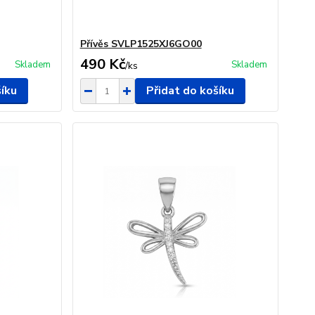
Přívěs SVLP1525XJ6GO00
490 Kč
Skladem
Skladem
/
ks
šíku
Přidat do košíku