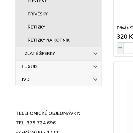
PRSTENY
PŘÍVĚSKY
ŘETÍZKY
Přívěs
320 K
ŘETÍZKY NA KOTNÍK
ZLATÉ ŠPERKY
LUXUR
JVD
TELEFONICKÉ OBJEDNÁVKY:
TEL: 379 724 696
Po-Pá: 9,00 - 17,00