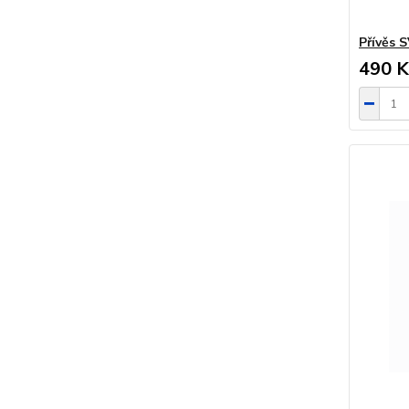
Přívěs 
490 K