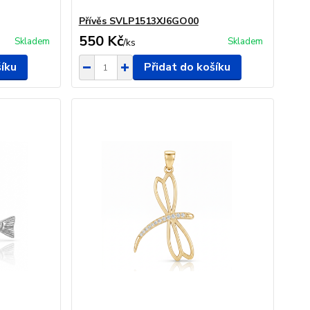
Přívěs SVLP1513XJ6GO00
550 Kč
Skladem
Skladem
/
ks
šíku
Přidat do košíku