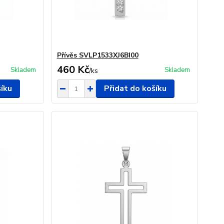
Přívěs SVLP1533XJ6BI00
460 Kč
Skladem
Skladem
/
ks
šíku
Přidat do košíku