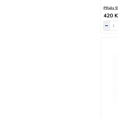
Přívěs
420 K