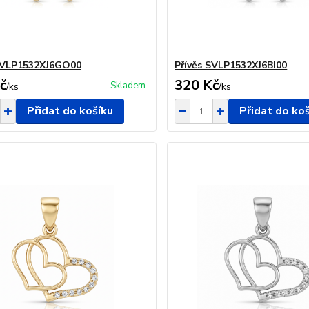
 SVLP1532XJ6GO00
Přívěs SVLP1532XJ6BI00
č
320 Kč
Skladem
/
ks
/
ks
Přidat do košíku
Přidat do ko