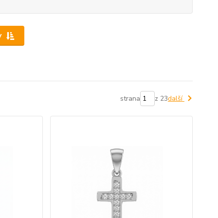
y
strana
z 23
další