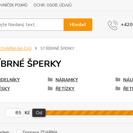
VNÍČEK POJMŮ
OCHR. OSOB. ÚDAJŮ
Hledat
+420
TOVÁRNA NA ČAS
STŘÍBRNÉ ŠPERKY
ÍBRNÉ ŠPERKY
DELNÍKY
NÁRAMKY
NÁU
ĚSKY
ŘETÍZKY
ŘET
Kč
Od
adem
Doprava ZDARMA