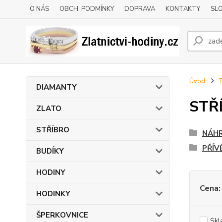
O NÁS
OBCH. PODMÍNKY
DOPRAVA
KONTAKTY
SLO
Úvod
DIAMANTY
STŘ
ZLATO
STŘÍBRO
NÁHR
PŘÍV
BUDÍKY
HODINY
Cena:
HODINKY
ŠPERKOVNICE
Skl