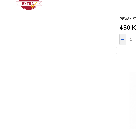
Přívěs 
450 K