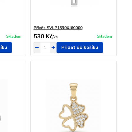
Přívěs SVLP1530XJ60000
530 Kč
Skladem
Skladem
/
ks
šíku
Přidat do košíku