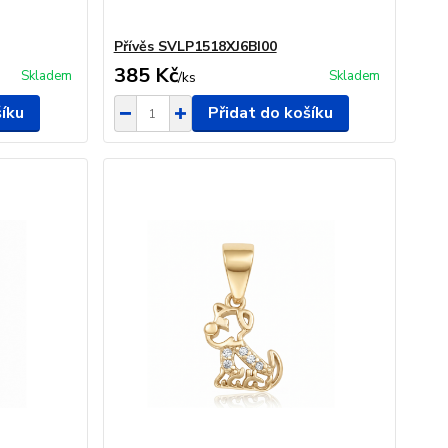
Přívěs SVLP1518XJ6BI00
385 Kč
Skladem
Skladem
/
ks
šíku
Přidat do košíku