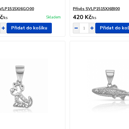
 SVLP1515XJ6GO00
Přívěs SVLP1515XJ6BI00
č
420 Kč
Skladem
/
ks
/
ks
Přidat do košíku
Přidat do ko