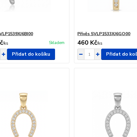
SVLP1539XJ6BI00
Přívěs SVLP1533XJ6GO00
č
460 Kč
Skladem
/
ks
/
ks
Přidat do košíku
Přidat do ko