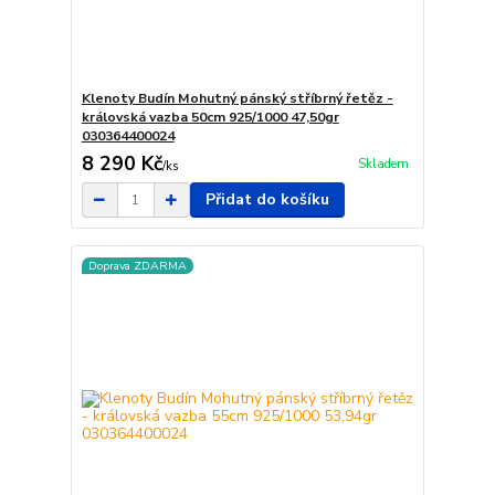
Klenoty Budín Mohutný pánský stříbrný řetěz -
královská vazba 50cm 925/1000 47,50gr
030364400024
8 290 Kč
Skladem
/
ks
Přidat do košíku
Doprava ZDARMA