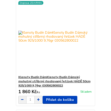
Doprava ZDARMA
Klenoty Budín DámKlenoty Budín Dámský
mohutný stříbrný rhodiovaný řetízek HÁDĚ 50cm
925/1000 9,76gr 030562800022
1 860 Kč
Skladem
/
ks
Přidat do košíku