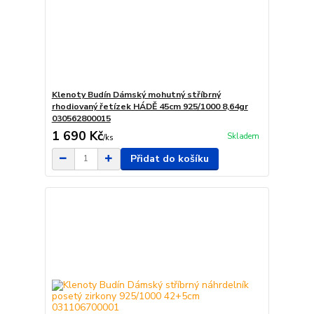
Klenoty Budín Dámský mohutný stříbrný
rhodiovaný řetízek HÁDĚ 45cm 925/1000 8,64gr
030562800015
1 690 Kč
Skladem
/
ks
Přidat do košíku