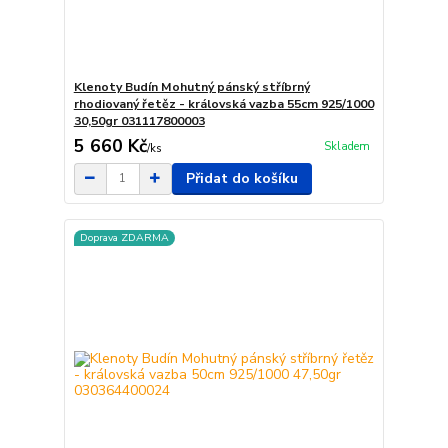
Klenoty Budín Mohutný pánský stříbrný
rhodiovaný řetěz - královská vazba 55cm 925/1000
30,50gr 031117800003
5 660 Kč
Skladem
/
ks
Přidat do košíku
Doprava ZDARMA