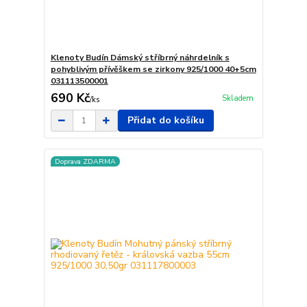
Klenoty Budín Dámský stříbrný náhrdelník s
pohyblivým přívěškem se zirkony 925/1000 40+5cm
031113500001
690 Kč
Skladem
/
ks
Přidat do košíku
Doprava ZDARMA