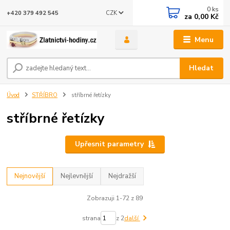
0
ks
CZK
+420 379 492 545
za
0,00 Kč
Menu
Hledat
Úvod
STŘÍBRO
stříbrné řetízky
stříbrné řetízky
Upřesnit parametry
Nejnovější
Nejlevnější
Nejdražší
Zobrazuji 1-72 z 89
strana
z 2
další