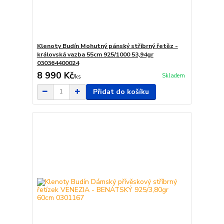
Klenoty Budín Mohutný pánský stříbrný řetěz -
královská vazba 55cm 925/1000 53,94gr
030364400024
8 990 Kč
Skladem
/
ks
Přidat do košíku