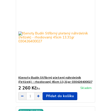
Klenoty Budín Stříbrný pletený náhrdelník
(řetízek) - rhodiovaný 45cm 13,31gr 030426400027
2 260 Kč
Skladem
/
ks
Přidat do košíku
Doprava ZDARMA