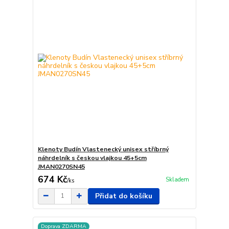
Klenoty Budín Vlastenecký unisex stříbrný
náhrdelník s českou vlajkou 45+5cm
JMAN0270SN45
674 Kč
Skladem
/
ks
Přidat do košíku
Doprava ZDARMA