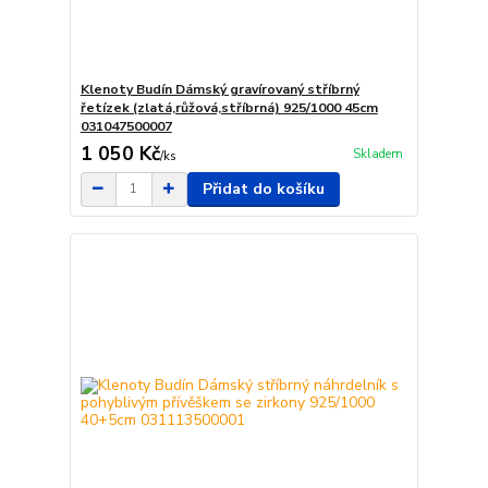
Klenoty Budín Dámský gravírovaný stříbrný
řetízek (zlatá,růžová,stříbrná) 925/1000 45cm
031047500007
1 050 Kč
Skladem
/
ks
Přidat do košíku