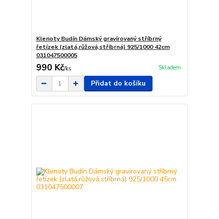
Klenoty Budín Dámský gravírovaný stříbrný
řetízek (zlatá,růžová,stříbrná) 925/1000 42cm
031047500005
990 Kč
Skladem
/
ks
Přidat do košíku