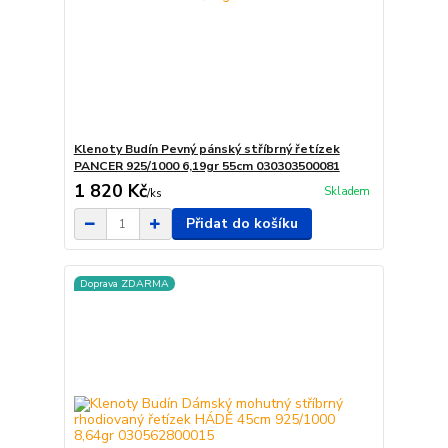
Klenoty Budín Pevný pánský stříbrný řetízek
PANCER 925/1000 6,19gr 55cm 030303500081
1 820 Kč
Skladem
/
ks
Přidat do košíku
Doprava ZDARMA