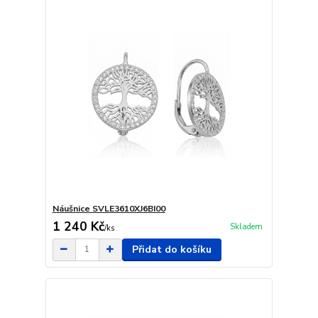
Náušnice SVLE3610XJ6BI00
1 240 Kč
Skladem
/
ks
Přidat do košíku