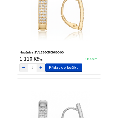
Náušnice SVLE3605XJ6GO00
1 110 Kč
Skladem
/
ks
Přidat do košíku