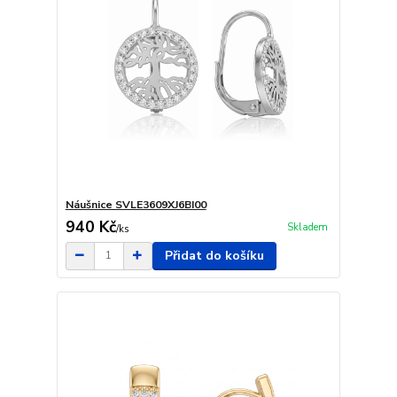
Náušnice SVLE3609XJ6BI00
940 Kč
Skladem
/
ks
Přidat do košíku