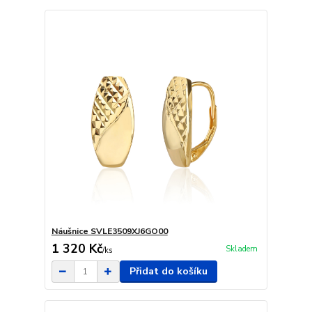
Náušnice SVLE3509XJ6GO00
1 320 Kč
Skladem
/
ks
Přidat do košíku