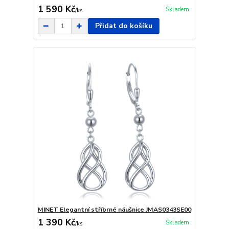
1 590 Kč
Skladem
/
ks
Přidat do košíku
MINET Elegantní stříbrné náušnice JMAS0343SE00
1 390 Kč
Skladem
/
ks