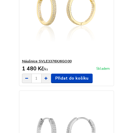
Náušnice SVLE3376XJ6GO00
1 480 Kč
Skladem
/
ks
Přidat do košíku