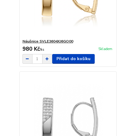
Náušnice SVLE3604XJ6GO00
980 Kč
Skladem
/
ks
Přidat do košíku