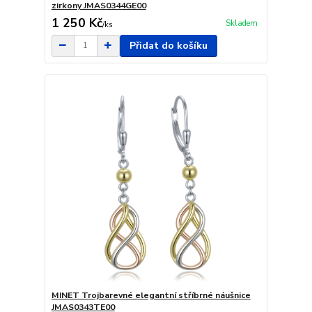
zirkony JMAS0344GE00
1 250 Kč
Skladem
/
ks
Přidat do košíku
MINET Trojbarevné elegantní stříbrné náušnice
JMAS0343TE00