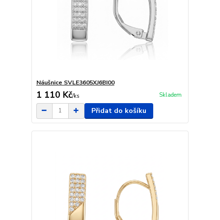
Náušnice SVLE3605XJ6BI00
1 110 Kč
Skladem
/
ks
Přidat do košíku