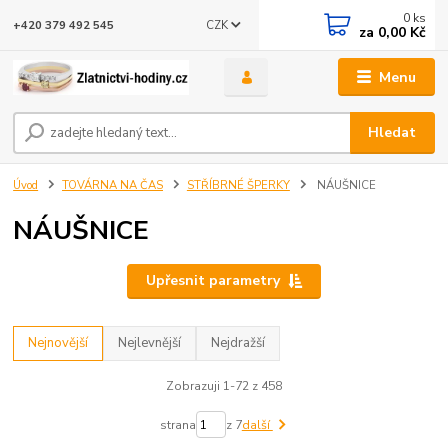
0
ks
CZK
+420 379 492 545
za
0,00 Kč
Menu
Hledat
Úvod
TOVÁRNA NA ČAS
STŘÍBRNÉ ŠPERKY
NÁUŠNICE
NÁUŠNICE
Upřesnit parametry
Nejnovější
Nejlevnější
Nejdražší
Zobrazuji 1-72 z 458
strana
z 7
další