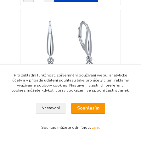
Pro základní funkčnost, zpříjemnění používání webu, analytické
účely a v případě udělení souhlasu také pro účely cílení reklamy
využíváme soubory cookies. Nastavení vlastních preferencí
cookies můžete kdykoli upravit odkazem ve spodní části stránek.
Souhlasím
Nastavení
MINET Stříbrné náušnice s kapkami
JMAS0341SE00
1 290 Kč
Skladem
/
ks
Souhlas můžete odmítnout
zde
.
Přidat do košíku