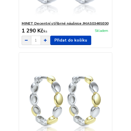
MINET Decentní stříbrné náušnice JMAS0346SE00
1 290 Kč
Skladem
/
ks
Přidat do košíku