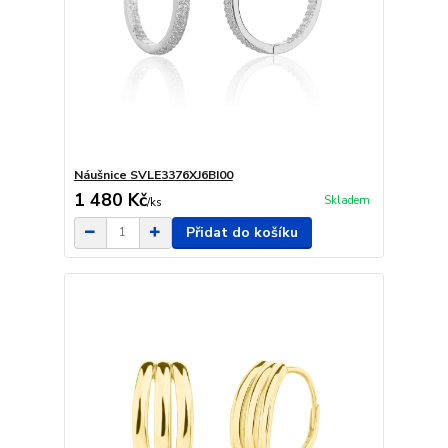
Náušnice SVLE3376XJ6BI00
1 480 Kč
Skladem
/
ks
Přidat do košíku