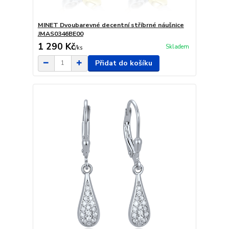
MINET Dvoubarevné decentní stříbrné náušnice
JMAS0346BE00
1 290 Kč
Skladem
/
ks
Přidat do košíku