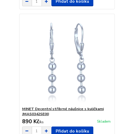
Přidat do košíku
MINET Decentní stříbrné náušnice s kuličkami
JMAS0342SE00
890 Kč
Skladem
/
ks
Přidat do košíku