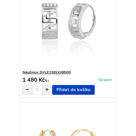
Náušnice SVLE3381XJ6BI00
1 480 Kč
Skladem
/
ks
Přidat do košíku