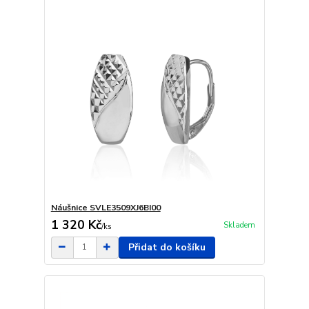
Náušnice SVLE3509XJ6BI00
1 320 Kč
Skladem
/
ks
Přidat do košíku