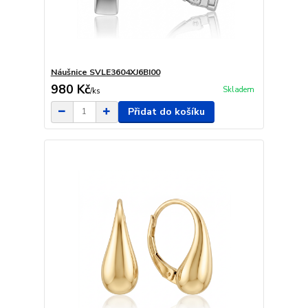
Náušnice SVLE3604XJ6BI00
980 Kč
Skladem
/
ks
Přidat do košíku