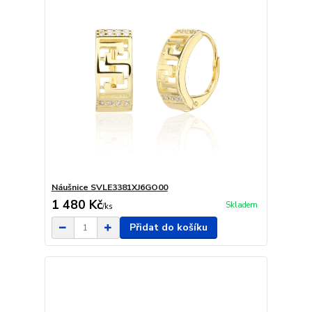
Náušnice SVLE3381XJ6GO00
1 480 Kč
Skladem
/
ks
Přidat do košíku