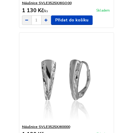
Náušnice SVLE3525XJ6GO00
1 130 Kč
Skladem
/
ks
Přidat do košíku
Náušnice SVLE3525XJ60000