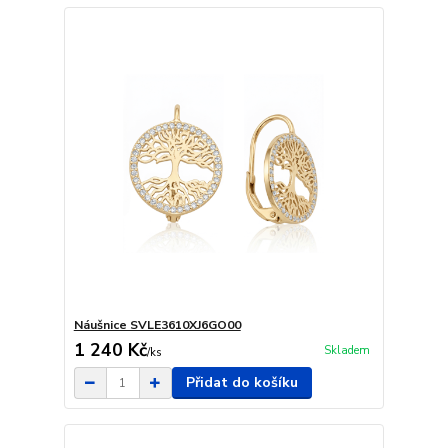
Náušnice SVLE3610XJ6GO00
1 240 Kč
Skladem
/
ks
Přidat do košíku