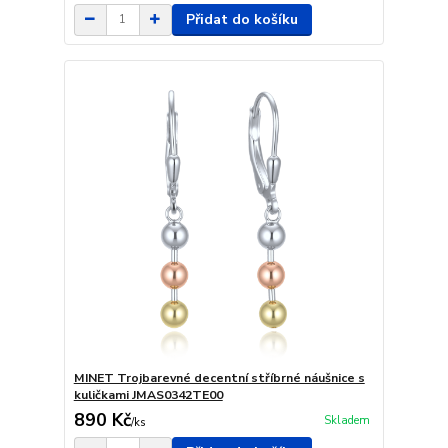
Přidat do košíku
MINET Trojbarevné decentní stříbrné náušnice s
kuličkami JMAS0342TE00
890 Kč
Skladem
/
ks