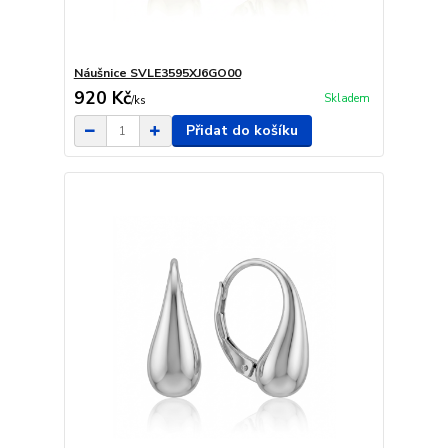
Náušnice SVLE3595XJ6GO00
920 Kč
Skladem
/
ks
Přidat do košíku