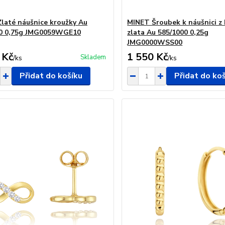
laté náušnice kroužky Au
MINET Šroubek k náušnici z 
00 0,75g JMG0059WGE10
zlata Au 585/1000 0,25g
JMG0000WSS00
 Kč
1 550 Kč
Skladem
/
ks
/
ks
Přidat do košíku
Přidat do ko