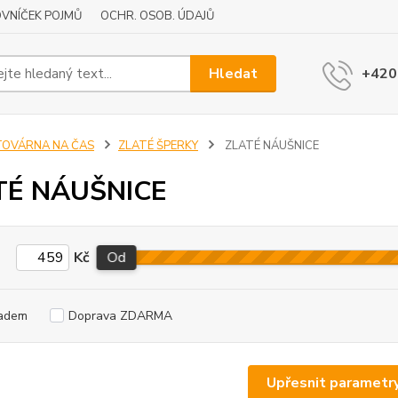
VNÍČEK POJMŮ
OCHR. OSOB. ÚDAJŮ
Hledat
+420
TOVÁRNA NA ČAS
ZLATÉ ŠPERKY
ZLATÉ NÁUŠNICE
TÉ NÁUŠNICE
Kč
Od
adem
Doprava ZDARMA
Upřesnit parametr