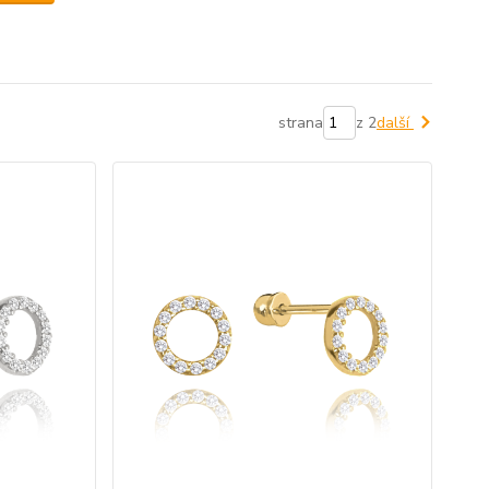
strana
z 2
další