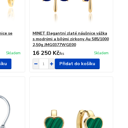
nice se
MINET Elegantní zlaté náušnice vážka
s modrými a bílými zirkony Au 585/1000
2,50g JMG0377WGE00
16 250 Kč
Skladem
Skladem
/
ks
šíku
Přidat do košíku