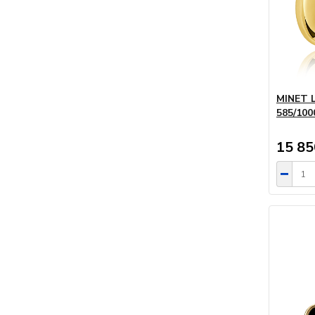
MINET L
585/10
15 85