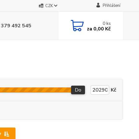
Přihlášení
CZK
0
ks
 379 492 545
za
0,00 Kč
Do
Kč
y