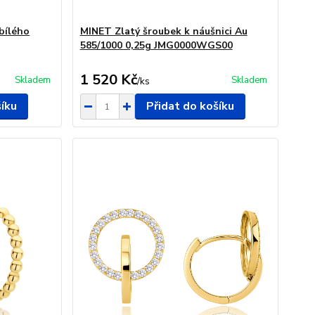
bílého
MINET Zlatý šroubek k náušnici Au
585/1000 0,25g JMG0000WGS00
1 520 Kč
Skladem
Skladem
/
ks
šíku
Přidat do košíku