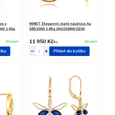
ce s
MINET Elegantní zlaté náušnice Au
000 1,00g
585/1000 1,85g JMG0388WGE00
11 950 Kč
Skladem
Skladem
/
ks
šíku
Přidat do košíku