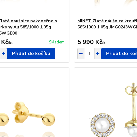
laté náušnice nekonečno s
MINET Zlaté náušnice krouž
zirkony Au 585/1000 1,05g
585/1000 1,05g JMG0243WG
66WGE00
 Kč
5 990 Kč
Skladem
/
ks
/
ks
Přidat do košíku
Přidat do ko