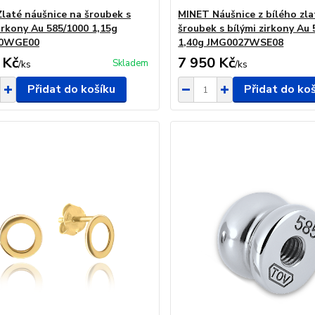
laté náušnice na šroubek s
MINET Náušnice z bílého zla
zirkony Au 585/1000 1,15g
šroubek s bílými zirkony Au
50WGE00
1,40g JMG0027WSE08
 Kč
7 950 Kč
Skladem
/
ks
/
ks
Přidat do košíku
Přidat do ko