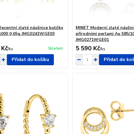
ecentní zlaté náušnice kuličky
MINET Moderní zlaté náušni
/1000 0,65g JMG0243WGE03
přírodními perlami Au 585/1
JMG0271WGE01
 Kč
5 590 Kč
Skladem
/
ks
/
ks
Přidat do košíku
Přidat do ko