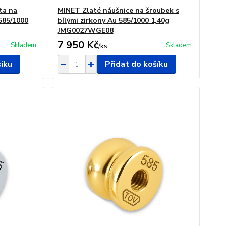
ta na
MINET Zlaté náušnice na šroubek s
 585/1000
bílými zirkony Au 585/1000 1,40g
JMG0027WGE08
7 950 Kč
Skladem
Skladem
/
ks
šíku
Přidat do košíku