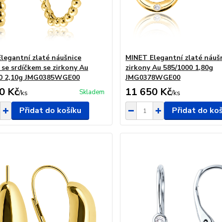
legantní zlaté náušnice
MINET Elegantní zlaté náuš
 se srdíčkem se zirkony Au
zirkony Au 585/1000 1,80g
00 2,10g JMG0385WGE00
JMG0378WGE00
0 Kč
11 650 Kč
Skladem
/
ks
/
ks
Přidat do košíku
Přidat do ko