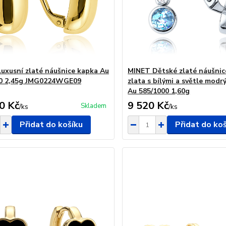
uxusní zlaté náušnice kapka Au
MINET Dětské zlaté náušnic
00 2,45g JMG0224WGE09
zlata s bílými a světle modr
Au 585/1000 1,60g
0 Kč
9 520 Kč
Skladem
/
ks
/
ks
Přidat do košíku
Přidat do ko