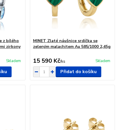
e z bílého
MINET Zlaté náušnice srdíčka se
ými zirkony
zeleným malachitem Au 585/1000 2,45g
15 590 Kč
Skladem
Skladem
/
ks
šíku
Přidat do košíku