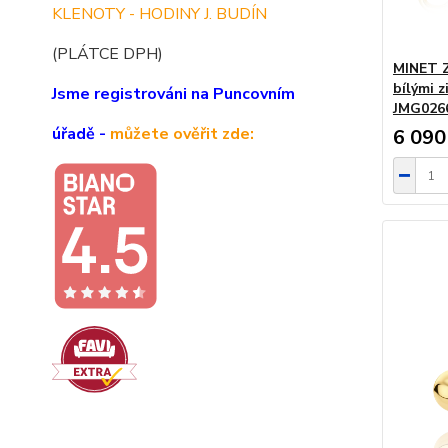
KLENOTY - HODINY J. BUDÍN
(PLÁTCE DPH)
MINET Z
bílými 
Jsme registrováni na Puncovním
JMG02
úřadě -
můžete ověřit zde:
6 090