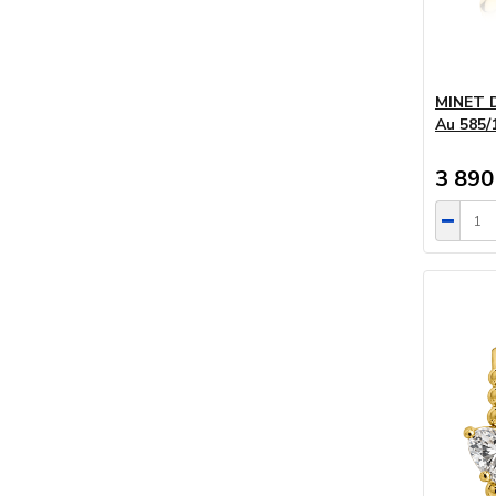
MINET D
Au 585
3 890