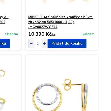
ky Au
MINET Zlaté náušnice kroužky s bílými
E02
zirkony Au 585/1000 - 1,90g
JMGz0027WGE11
10 390 Kč
Skladem
Skladem
/
ks
šíku
Přidat do košíku