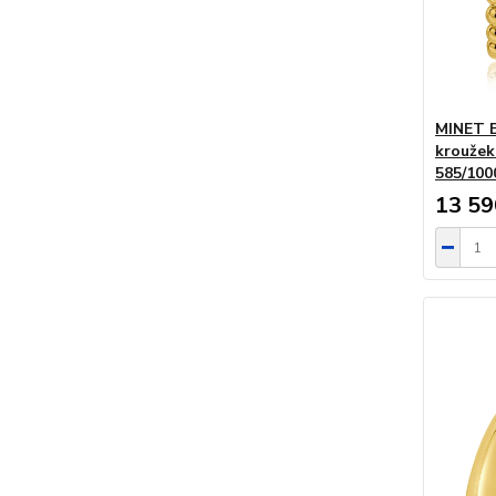
MINET E
kroužek
585/10
13 59