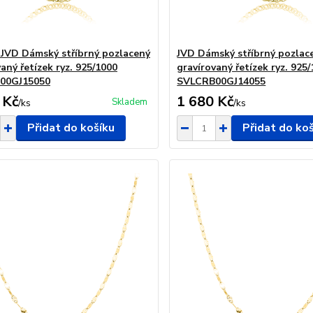
 JVD Dámský stříbrný pozlacený
JVD Dámský stříbrný pozlac
aný řetízek ryz. 925/1000
gravírovaný řetízek ryz. 925
00GJ15050
SVLCRB00GJ14055
 Kč
1 680 Kč
Skladem
/
ks
/
ks
Přidat do košíku
Přidat do ko