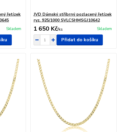
ný řetízek
JVD Dámský stříbrný pozlacený řetízek
0645
ryz. 925/1000 SVLCSHMSGJ10642
1 650 Kč
Skladem
Skladem
/
ks
šíku
Přidat do košíku