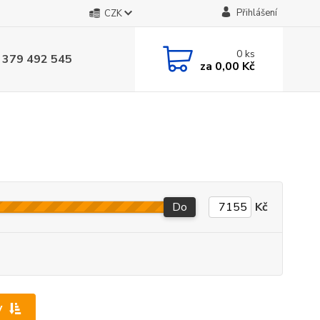
Přihlášení
CZK
0
ks
 379 492 545
za
0,00 Kč
Do
Kč
y