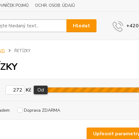
VNÍČEK POJMŮ
OCHR. OSOB. ÚDAJŮ
Hledat
+420
JVD
ŘETÍZKY
ÍZKY
Kč
Od
adem
Doprava ZDARMA
Upřesnit parametr