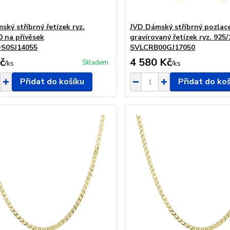
ký stříbrný řetízek ryz.
JVD Dámský stříbrný pozlac
0 na přívěsek
gravírovaný řetízek ryz. 925
S0SJ14055
SVLCRB00GJ17050
č
4 580 Kč
Skladem
/
ks
/
ks
Přidat do košíku
Přidat do ko