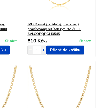
ený
JVD Dámský stříbrný pozlacený
/1000
gravírovaný řetízek ryz. 925/1000
SVLCOPQPGJ13545
810 Kč
Skladem
Skladem
/
ks
šíku
Přidat do košíku