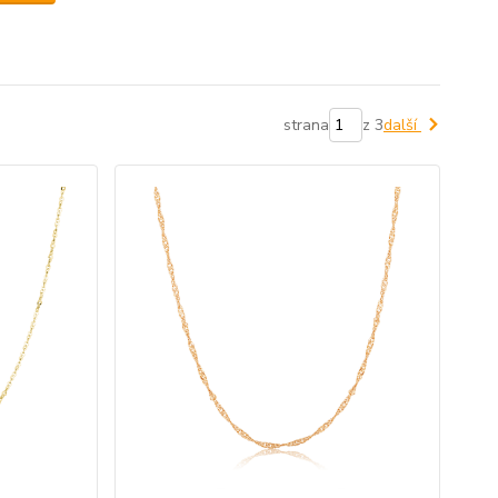
strana
z 3
další