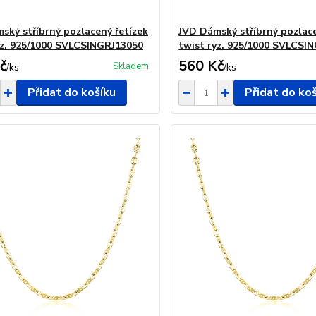
ský stříbrný pozlacený řetízek
JVD Dámský stříbrný pozlace
yz. 925/1000 SVLCSINGRJ13050
twist ryz. 925/1000 SVLCSI
č
560 Kč
Skladem
/
ks
/
ks
Přidat do košíku
Přidat do ko