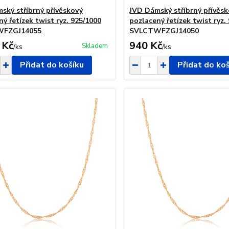
ský stříbrný přívěskový
JVD Dámský stříbrný přívěs
ý řetízek twist ryz. 925/1000
pozlacený řetízek twist ryz.
FZGJ14055
SVLCTWFZGJ14050
 Kč
940 Kč
Skladem
/
ks
/
ks
Přidat do košíku
Přidat do ko