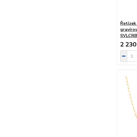
Řetízek
gravírov
SVLCRB
2 230