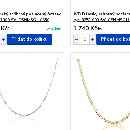
ský stříbrný pozlacený řetízek
JVD Dámský stříbrný pozlace
5/1000 SVLCSHMSGJ10650
ryz. 925/1000 SVLCSHMSGJ1
 Kč
1 740 Kč
Skladem
/
ks
/
ks
Přidat do košíku
Přidat do ko