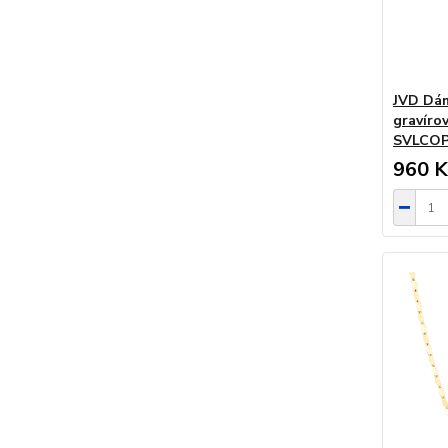
JVD Dám
gravírov
SVLCOP
960 K