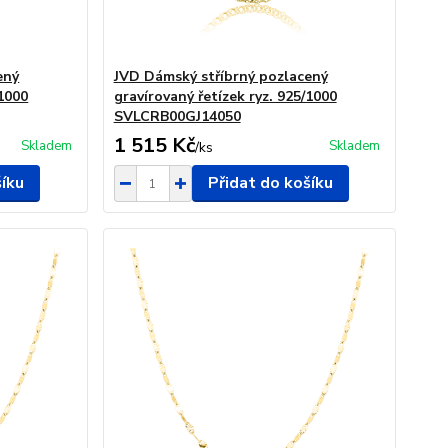
ený
JVD Dámský stříbrný pozlacený
/1000
gravírovaný řetízek ryz. 925/1000
SVLCRB00GJ14050
1 515 Kč
Skladem
Skladem
/
ks
šíku
Přidat do košíku