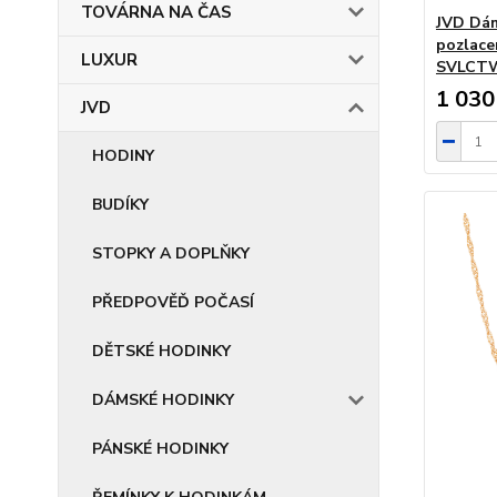
TOVÁRNA NA ČAS
JVD Dám
pozlacen
LUXUR
SVLCTW
1 030
JVD
HODINY
BUDÍKY
STOPKY A DOPLŇKY
PŘEDPOVĚĎ POČASÍ
DĚTSKÉ HODINKY
DÁMSKÉ HODINKY
PÁNSKÉ HODINKY