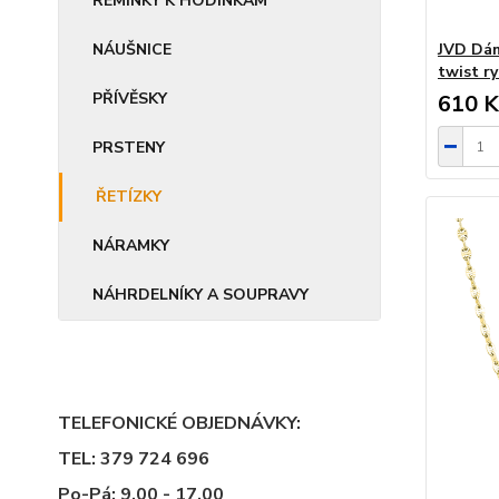
ŘEMÍNKY K HODINKÁM
NÁUŠNICE
JVD Dám
twist r
PŘÍVĚSKY
610 K
PRSTENY
ŘETÍZKY
NÁRAMKY
NÁHRDELNÍKY A SOUPRAVY
TELEFONICKÉ OBJEDNÁVKY:
TEL: 379 724 696
Po-Pá: 9,00 - 17,00