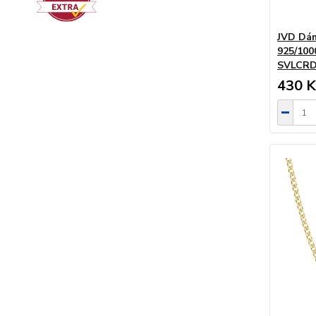
JVD Dáms
925/100
SVLCRD
430 K