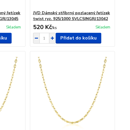
ný řetízek
JVD Dámský stříbrný pozlacený řetízek
NGRJ13045
twist ryz. 925/1000 SVLCSINGRJ13042
520 Kč
Skladem
Skladem
/
ks
šíku
Přidat do košíku