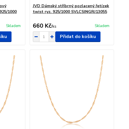
kový
JVD Dámský stříbrný pozlacený řetízek
 925/1000
twist ryz. 925/1000 SVLCSINGRJ13055
660 Kč
Skladem
Skladem
/
ks
šíku
Přidat do košíku