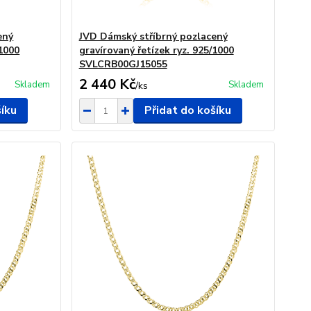
ený
JVD Dámský stříbrný pozlacený
/1000
gravírovaný řetízek ryz. 925/1000
SVLCRB00GJ15055
2 440 Kč
Skladem
Skladem
/
ks
šíku
Přidat do košíku