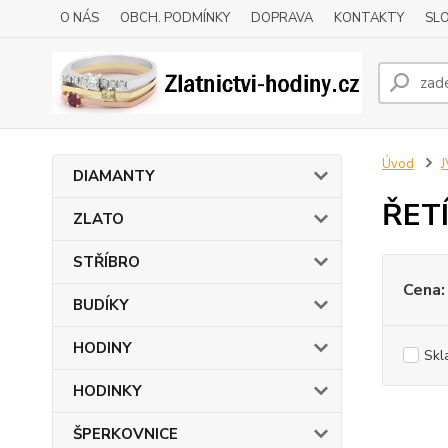
O NÁS
OBCH. PODMÍNKY
DOPRAVA
KONTAKTY
SLO
Úvod
DIAMANTY
ŘET
ZLATO
STŘÍBRO
Cena:
BUDÍKY
HODINY
Skl
HODINKY
ŠPERKOVNICE