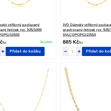
ský stříbrný pozlacený
JVD Dámský stříbrný pozlac
aný řetízek ryz. 925/1000
gravírovaný řetízek ryz. 925
QPGJ13555
SVLCOPQPGJ13550
č
885 Kč
Skladem
/
ks
/
ks
Přidat do košíku
Přidat do ko