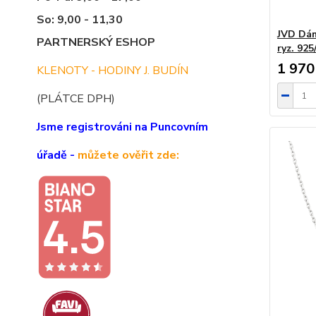
So: 9,00 - 11,30
JVD Dám
PARTNERSKÝ ESHOP
ryz. 92
1 970
KLENOTY - HODINY J. BUDÍN
(PLÁTCE DPH)
Jsme registrováni na Puncovním
úřadě -
můžete ověřit zde: