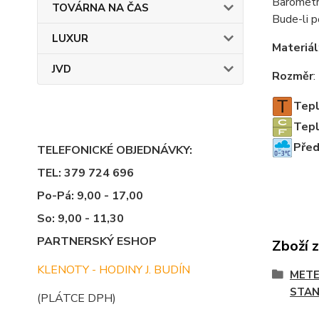
Barometr
TOVÁRNA NA ČAS
Bude-li p
LUXUR
Materiál
JVD
Rozměr
Tep
Tepl
Před
TELEFONICKÉ OBJEDNÁVKY:
TEL: 379 724 696
Po-Pá: 9,00 - 17,00
So: 9,00 - 11,30
PARTNERSKÝ ESHOP
Zboží 
KLENOTY - HODINY J. BUDÍN
METE
STAN
(PLÁTCE DPH)