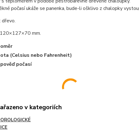
 s teploměrem v podobě pestrobarevné dřevěné chaloupky.
ěkné počasí ukáže se panenka, bude-li ošklivo z chalopky vystou
: dřevo.
: 120×127×70 mm.
loměr
ota (Celsius nebo Fahrenheit)
pověď počasí
zařazeno v kategoriích
OROLOGICKÉ
ICE