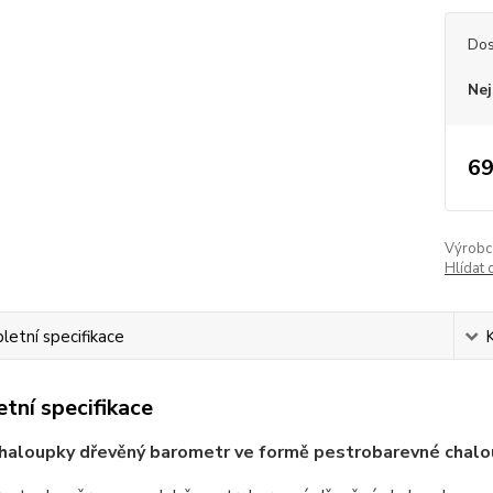
Dos
Nej
69
Výrobc
Hlídat 
etní specifikace
tní specifikace
chaloupky dřevěný barometr ve formě pestrobarevné chal