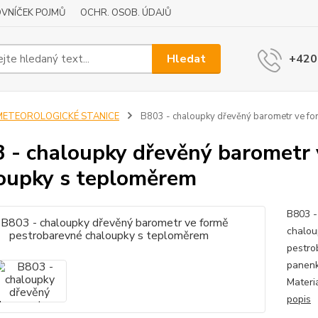
VNÍČEK POJMŮ
OCHR. OSOB. ÚDAJŮ
Hledat
+420
METEOROLOGICKÉ STANICE
B803 - chaloupky dřevěný barometr ve fo
 - chaloupky dřevěný barometr 
oupky s teploměrem
B803 -
chalou
pestro
panenk
Materi
popis