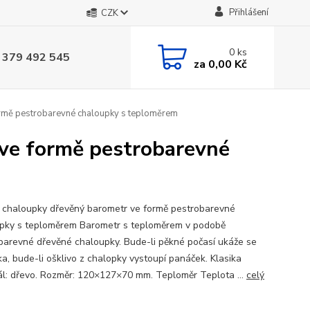
Přihlášení
CZK
0
ks
 379 492 545
za
0,00 Kč
rmě pestrobarevné chaloupky s teploměrem
ve formě pestrobarevné
 chaloupky dřevěný barometr ve formě pestrobarevné
pky s teploměrem Barometr s teploměrem v podobě
barevné dřevěné chaloupky. Bude-li pěkné počasí ukáže se
a, bude-li ošklivo z chalopky vystoupí panáček. Klasika
ál: dřevo. Rozměr: 120×127×70 mm. Teploměr Teplota ...
celý