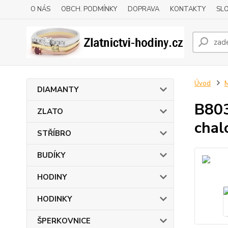
O NÁS
OBCH. PODMÍNKY
DOPRAVA
KONTAKTY
SLO
Úvod
DIAMANTY
B803
ZLATO
chal
STŘÍBRO
BUDÍKY
HODINY
HODINKY
ŠPERKOVNICE