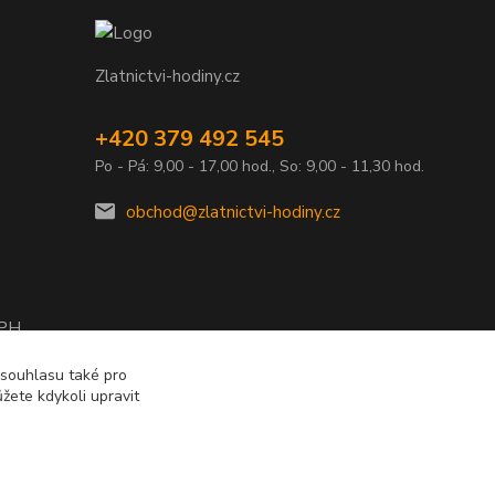
Zlatnictvi-hodiny.cz
+420 379 492 545
Po - Pá: 9,00 - 17,00 hod., So: 9,00 - 11,30 hod.
obchod@zlatnictvi-hodiny.cz
DPH
2010
 souhlasu také pro
žete kdykoli upravit