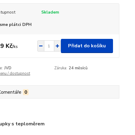
tupnost
Skladem
sme plátci DPH
9 Kč
Přidat do košíku
/
ks
e:
JVD
Záruka:
24 měsíců
cenu / dostupnost
Komentáře
0
oupky s teploměrem