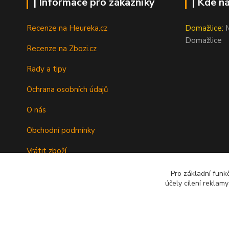
| Informace pro zákazníky
| Kde n
Recenze na Heureka.cz
Domažlice:
M
Domažlice
Recenze na Zbozi.cz
Rady a tipy
Ochrana osobních údajů
O nás
Obchodní podmínky
Vrátit zboží
Doprava
Pro základní funk
účely cílení reklam
Kontakty