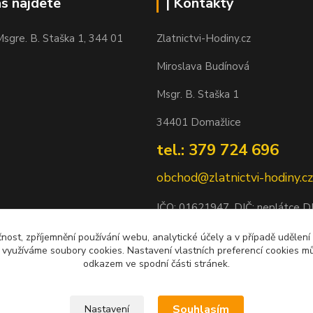
ás najdete
| Kontakty
sgre. B. Staška 1, 344 01
Zlatnictvi-Hodiny.cz
Miroslava Budínová
Msgr. B. Staška 1
34401 Domažlice
tel.: 379 724 696
obchod@zlatnictvi-hodiny.cz
IČO: 0
1621947
, DIČ: neplátce 
Bankovní spojení: 2500452838/
čnost, zpříjemnění používání webu, analytické účely a v případě udělení
y využíváme soubory cookies. Nastavení vlastních preferencí cookies mů
odkazem ve spodní části stránek.
Souhlasím
Nastavení