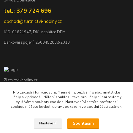
34401 Domažlice
tel.: 379 724 696
obchod@zlatnictvi-hodiny.cz
IČO: 0
1621947
, DIČ: neplátce DPH
Bankovní spojení: 2500452838/2010
Zlatnictvi-hodiny.cz
Pro základní funkčnost, zpříjemnění používání webu, analytické
+420 379 492 545
účely a v případě udělení souhlasu také pro účely cílení reklamy
Po - Pá: 9,00 - 17,00 hod., So: 9,00 - 11,30 hod.
využíváme soubory cookies. Nastavení vlastních preferencí
cookies můžete kdykoli upravit odkazem ve spodní části stránek.
obchod@zlatnictvi-hodiny.cz
Souhlasím
Nastavení