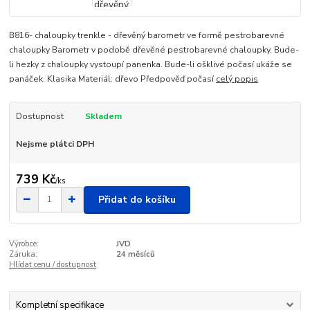
B816- chaloupky trenkle - dřevěný barometr ve formě pestrobarevné
chaloupky Barometr v podobě dřevěné pestrobarevné chaloupky. Bude-
li hezky z chaloupky vystoupí panenka. Bude-li ošklivé počasí ukáže se
panáček. Klasika Materiál: dřevo Předpověď počasí
celý popis
Dostupnost
Skladem
Nejsme plátci DPH
739 Kč
/
ks
Přidat do košíku
Výrobce:
JVD
Záruka:
24 měsíců
Hlídat cenu / dostupnost
Kompletní specifikace