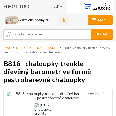
0
ks
CZK
+420 379 492 545
za
0,00 Kč
Menu
Hledat
Úvod
METEOROLOGICKÉ STANICE
B816- chaloupky trenkle - dřevěný
barometr ve formě pestrobarevné chaloupky
B816- chaloupky trenkle -
dřevěný barometr ve formě
pestrobarevné chaloupky