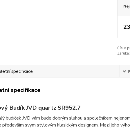
Nej
23
Číslo p
Záruka:
etní specifikace
tní specifikace
ový Budík JVD quartz SR952.7
lý budíček JVD vám bude dobrým sluhou a společníkem nejenom
 především svým stylovým klasickým designem. Mezi jeho výhody