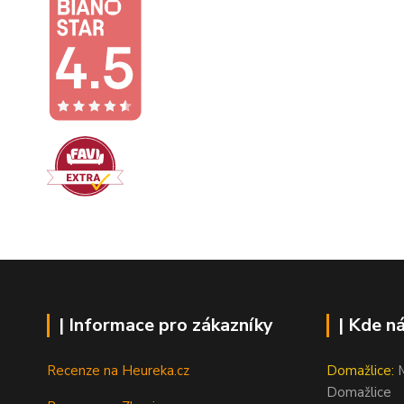
| Informace pro zákazníky
| Kde n
Recenze na Heureka.cz
Domažlice:
M
Domažlice