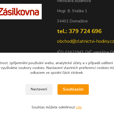
Miroslava Budínová
Msgr. B. Staška 1
34401 Domažlice
tel.: 379 724 696
obchod@zlatnictvi-hodiny.cz
IČO: 0
1621947
, DIČ: neplátce 
Bankovní spojení: 2500452838/
čnost, zpříjemnění používání webu, analytické účely a v případě udělení
y využíváme soubory cookies. Nastavení vlastních preferencí cookies mů
odkazem ve spodní části stránek.
Souhlasím
Nastavení
Souhlas můžete odmítnout
zde
.