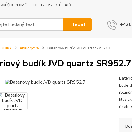
VNÍČEK POJMŮ
OCHR. OSOB. ÚDAJŮ
Hledat
+420
BUDÍKY
Analogové
Bateriový budík JVD quartz SR952.7
riový budík JVD quartz SR952.7
Bateri
bude d
rozměr
klasic
číseln
Dos