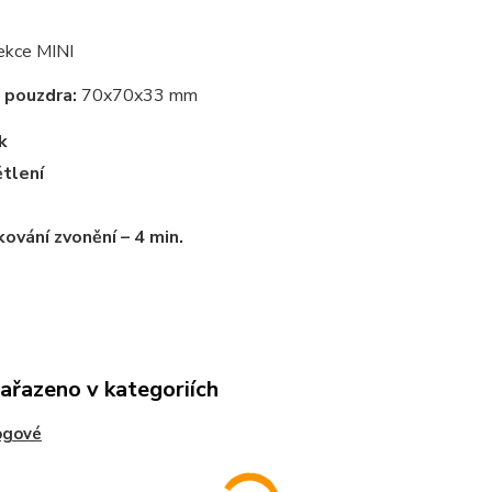
ekce MINI
 pouzdra:
70x70x33 mm
k
tlení
ování zvonění – 4 min.
zařazeno v kategoriích
ogové