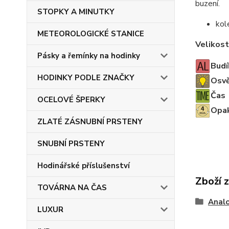
buzení.
STOPKY A MINUTKY
kol
METEOROLOGICKÉ STANICE
Velikost
Pásky a řemínky na hodinky
Budí
HODINKY PODLE ZNAČKY
Osvě
Čas
OCELOVÉ ŠPERKY
Opak
ZLATÉ ZÁSNUBNÍ PRSTENY
SNUBNÍ PRSTENY
Hodinářské příslušenství
Zboží 
TOVÁRNA NA ČAS
Anal
LUXUR