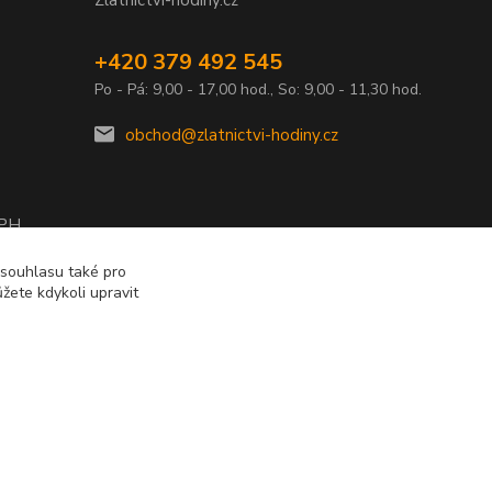
Zlatnictvi-hodiny.cz
+420 379 492 545
Po - Pá: 9,00 - 17,00 hod., So: 9,00 - 11,30 hod.
obchod@zlatnictvi-hodiny.cz
DPH
2010
 souhlasu také pro
žete kdykoli upravit
Vytvořeno na
Eshop-rychle.cz