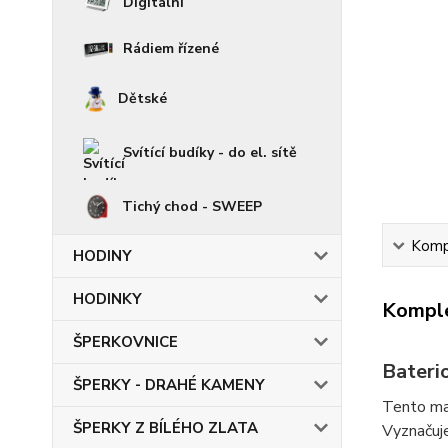
Digitální
Rádiem řízené
Dětské
Svítící budíky - do el. sítě
Tichý chod - SWEEP
Kompl
HODINY
HODINKY
Komple
ŠPERKOVNICE
Bateri
ŠPERKY - DRAHÉ KAMENY
Tento ma
ŠPERKY Z BÍLÉHO ZLATA
Vyznačuje