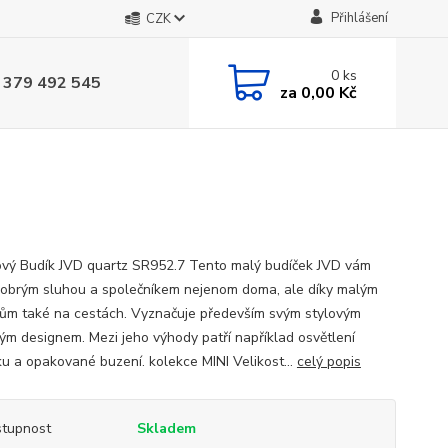
Přihlášení
CZK
0
ks
 379 492 545
za
0,00 Kč
ový Budík JVD quartz SR952.7 Tento malý budíček JVD vám
obrým sluhou a společníkem nejenom doma, ale díky malým
ům také na cestách. Vyznačuje především svým stylovým
kým designem. Mezi jeho výhody patří například osvětlení
íku a opakované buzení. kolekce MINI Velikost...
celý popis
tupnost
Skladem