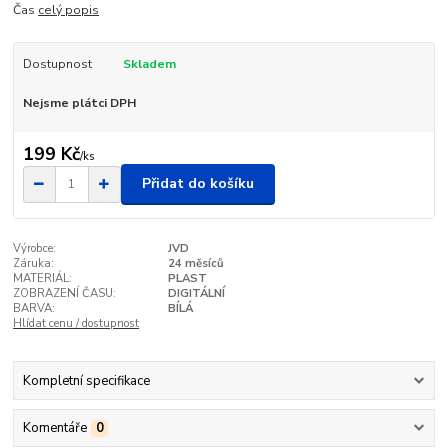
Čas
celý popis
Dostupnost
Skladem
Nejsme plátci DPH
199 Kč
/
ks
Přidat do košíku
Výrobce:
JVD
Záruka:
24 měsíců
MATERIÁL:
PLAST
ZOBRAZENÍ ČASU:
DIGITÁLNÍ
BARVA:
BÍLÁ
Hlídat cenu / dostupnost
Kompletní specifikace
Komentáře
0