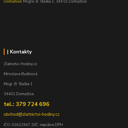
Domažlice:
Msgre. B. Staška 1, 344 01 Domažlice
| Kontakty
Zlatnictvi-Hodiny.cz
Miroslava Budínová
Msgr. B. Staška 1
34401 Domažlice
tel.: 379 724 696
obchod@zlatnictvi-hodiny.cz
IČO: 0
1621947
, DIČ: neplátce DPH