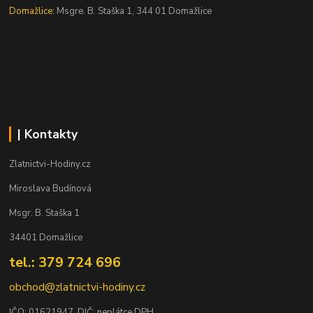
Domažlice:
Msgre. B. Staška 1, 344 01 Domažlice
| Kontakty
Zlatnictvi-Hodiny.cz
Miroslava Budínová
Msgr. B. Staška 1
34401 Domažlice
tel.: 379 724 696
obchod@zlatnictvi-hodiny.cz
IČO: 0
1621947
, DIČ: neplátce DPH