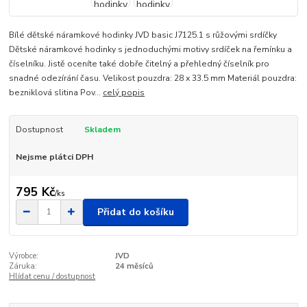
Bílé dětské náramkové hodinky JVD basic J7125.1 s růžovými srdíčky
Dětské náramkové hodinky s jednoduchými motivy srdíček na řemínku a
číselníku. Jistě oceníte také dobře čitelný a přehledný číselník pro
snadné odezírání času. Velikost pouzdra: 28 x 33.5 mm Materiál pouzdra:
bezniklová slitina Pov...
celý popis
Dostupnost
Skladem
Nejsme plátci DPH
795 Kč
/
ks
Přidat do košíku
Výrobce:
JVD
Záruka:
24 měsíců
Hlídat cenu / dostupnost