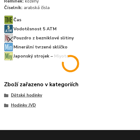
Řemínek:
kožený
Číselník:
arabská čísla
Čas
Vodotěsnost 5 ATM
Pouzdro z bezniklové slitiny
Minerální tvrzené sklíčko
Japonský strojek – Miyota
Zboží zařazeno v kategoriích
Dětské hodinky
Hodinky JVD