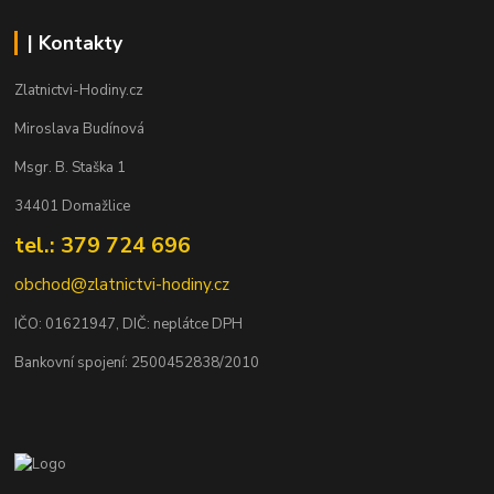
| Kontakty
Zlatnictvi-Hodiny.cz
Miroslava Budínová
Msgr. B. Staška 1
34401 Domažlice
tel.: 379 724 696
obchod@zlatnictvi-hodiny.cz
IČO: 0
1621947
, DIČ: neplátce DPH
Bankovní spojení: 2500452838/2010