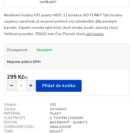
Nástěnné hodiny JVD quartz H615. 11 kolekce JVD FUNKY Tyto hodiny
zaujmou zaručeně už na první pohled a to především díky pestrým
barvám. Zajisté oceníte také tichý chod strojku hodin. plynulý chod
Velikost pouzdra: 250x32 mm Čas Plynulý chod
celý popis
Dostupnost
Skladem
Nejsme plátci DPH
299 Kč
/
ks
Přidat do košíku
Výrobce:
JVD
Záruka:
24 měsíců
MATERIÁL:
PLAST
VLASTNOSTI:
S TICHÝM CHODEM
POHON:
BATERIOVÝ - QUARTZ
ZOBRAZENÍ ČASU:
ANALOGOVÉ
TVAR:
KULATÝ