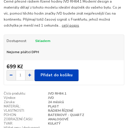
Černé přesné rádiem řízené hodiny JVD RH64.1 Moderní design a
materiály dělají z tohoto modelu ideální doplněk do vašeho bytu. Co je
víc, pomocí těchto hodin značky JVD budete znát nejpřesnější čas na
kontinentu. Přijímají totiž časový signál s Frankfurtu, jehož možná
odchylka je menší než 1 sekunda...
celý popis
Dostupnost
Skladem
Nejsme plátci DPH
699 Kč
Přidat do košíku
Číslo produktu:
JVD RH64.1
Výrobce:
JVD
Záruka:
24 měsíců
MATERIÁL:
PLAST
VLASTNOSTI:
RÁDIEM ŘÍZENÉ
POHON:
BATERIOVÝ - QUARTZ
ZOBRAZENÍ ČASU:
ANALOGOVÉ
TVAR:
KULATÝ
Hlídat cenu / dostupnost