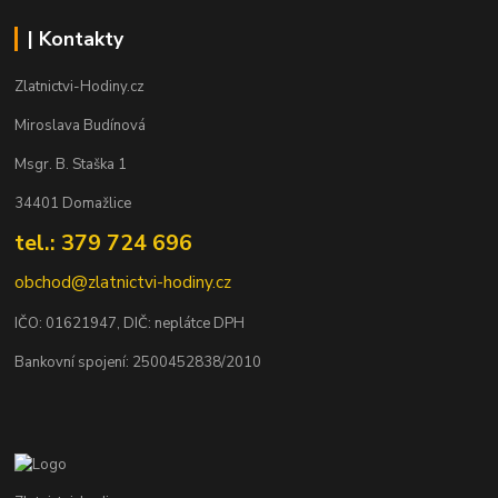
| Kontakty
Zlatnictvi-Hodiny.cz
Miroslava Budínová
Msgr. B. Staška 1
34401 Domažlice
tel.: 379 724 696
obchod@zlatnictvi-hodiny.cz
IČO: 0
1621947
, DIČ: neplátce DPH
Bankovní spojení: 2500452838/2010