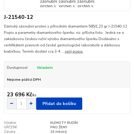
J-21540-12
Dámský zásnubní prsten s přírodním diamantem 585/1,23 gr J-21540-12
Popis a parametry diamantového šperku: viz. příloha foto Jedná se o
zakázkovou českou ruční výrobu diamantového šperku Dodáváno s
certifikátem pravosti od české gemologické laboratoře a dárkovou
krabičkou. Termín dodání cca 3-4 ...
celý popis
Dostupnost
Skladem
Nejsme plátci DPH
23 696 Kč
/
ks
Přidat do košíku
Výrobce:
KLENOTY BUDÍN
URČENÍ:
PRO ŽENY
Záruka:
24 měsíců