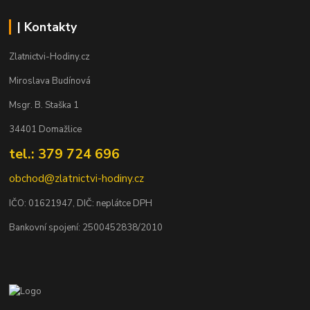
| Kontakty
Zlatnictvi-Hodiny.cz
Miroslava Budínová
Msgr. B. Staška 1
34401 Domažlice
tel.: 379 724 696
obchod@zlatnictvi-hodiny.cz
IČO: 0
1621947
, DIČ: neplátce DPH
Bankovní spojení: 2500452838/2010