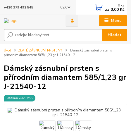
0
ks
CZK
+420 379 492 545
za
0,00 Kč
Menu
Hledat
Úvod
ZLATÉ ZÁSNUBNÍ PRSTENY
Dámský zásnubní prsten s
přírodním diamantem 585/1,23 gr J-21540-12
Dámský zásnubní prsten s
přírodním diamantem 585/1,23 gr
J-21540-12
Doprava ZDARMA