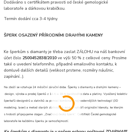
Dodáváno s certifikátem pravosti od české gemologické
laboratoře a dárkovou krabičkou.
Termín dodání cca 3-4 týdny.
ŠPERK OSAZENÝ PŘÍRODNÍMI DRAHÝMI KAMENY
Ke šperkům s diamanty je třeba zaslat ZÁLOHU na náš bankovní
účet číslo
2500452838/2010
ve výši 50 % z celkové ceny. Prosíme
také o uvedení telefonního, případně emailového kontaktu, k
domluvě dalších detailů (velikost prstene, rozměry náušnic,
zapínání...).
Na zboží se vztahuje 24 měsíční záruční doba. Šperky s diamanty a drahými kameny –
design, výroba a prodej šperků z 14-ti a 18-ti karátového zlata a platiny. Vyvážený kolektiv
šperkařů-designérů a zlatníků za pomoci kombinace nejmodernějších technologií (3D
modeling, laser) a metod starých zlatnických mistrů vytváří originální klenoty, ke kterým
s hrdostí připojujeme slogan „Značkový český šperk“. Certifikát České gemologické
laboratoře ke každému šperku je samozřejmostí.
Ke šperkům s diamanty je v našem eshopu poštovné ZDARMA!!!!