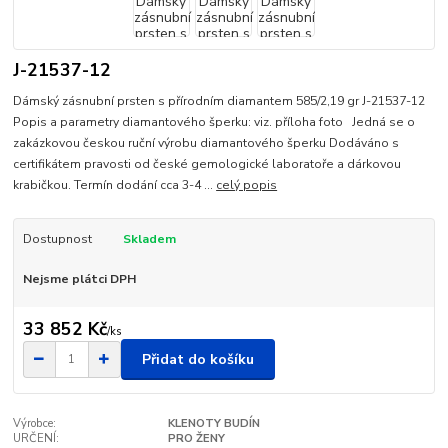
J-21537-12
Dámský zásnubní prsten s přírodním diamantem 585/2,19 gr J-21537-12
Popis a parametry diamantového šperku: viz. příloha foto Jedná se o
zakázkovou českou ruční výrobu diamantového šperku Dodáváno s
certifikátem pravosti od české gemologické laboratoře a dárkovou
krabičkou. Termín dodání cca 3-4 ...
celý popis
Dostupnost
Skladem
Nejsme plátci DPH
33 852 Kč
/
ks
Přidat do košíku
Výrobce:
KLENOTY BUDÍN
URČENÍ:
PRO ŽENY