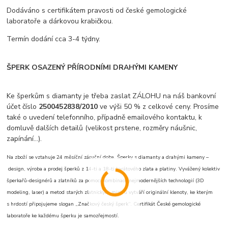
Dodáváno s certifikátem pravosti od české gemologické
laboratoře a dárkovou krabičkou.
Termín dodání cca 3-4 týdny.
ŠPERK OSAZENÝ PŘÍRODNÍMI DRAHÝMI KAMENY
Ke šperkům s diamanty je třeba zaslat ZÁLOHU na náš bankovní
účet číslo
2500452838/2010
ve výši 50 % z celkové ceny. Prosíme
také o uvedení telefonního, případně emailového kontaktu, k
domluvě dalších detailů (velikost prstene, rozměry náušnic,
zapínání...).
Na zboží se vztahuje 24 měsíční záruční doba. Šperky s diamanty a drahými kameny –
design, výroba a prodej šperků z 14-ti a 18-ti karátového zlata a platiny. Vyvážený kolektiv
šperkařů-designérů a zlatníků za pomoci kombinace nejmodernějších technologií (3D
modeling, laser) a metod starých zlatnických mistrů vytváří originální klenoty, ke kterým
s hrdostí připojujeme slogan „Značkový český šperk“. Certifikát České gemologické
laboratoře ke každému šperku je samozřejmostí.