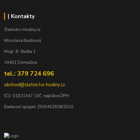
| Kontakty
Zlatnictvi-Hodiny.cz
Miroslava Budínová
Msgr. B. Staška 1
34401 Domažlice
tel.: 379 724 696
obchod@zlatnictvi-hodiny.cz
IČO: 0
1621947
, DIČ: neplátce DPH
Bankovní spojení: 2500452838/2010