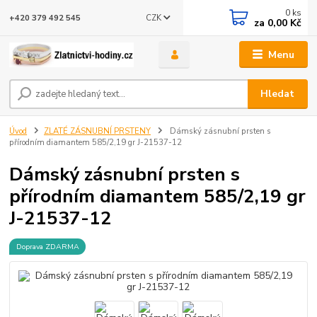
0
ks
CZK
+420 379 492 545
za
0,00 Kč
Menu
Hledat
Úvod
ZLATÉ ZÁSNUBNÍ PRSTENY
Dámský zásnubní prsten s
přírodním diamantem 585/2,19 gr J-21537-12
Dámský zásnubní prsten s
přírodním diamantem 585/2,19 gr
J-21537-12
Doprava ZDARMA