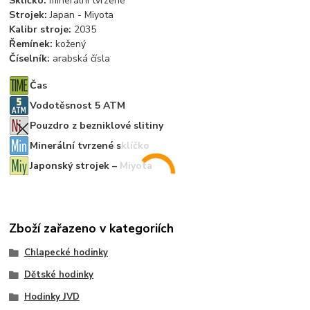
Sklíčko:
minerální tvrzené
Strojek:
Japan - Miyota
Kalibr stroje:
2035
Řemínek:
kožený
Číselník:
arabská čísla
Čas
Vodotěsnost 5 ATM
Pouzdro z bezniklové slitiny
Minerální tvrzené sklíčko
Japonský strojek – Miyota
Zboží zařazeno v kategoriích
Chlapecké hodinky
Dětské hodinky
Hodinky JVD