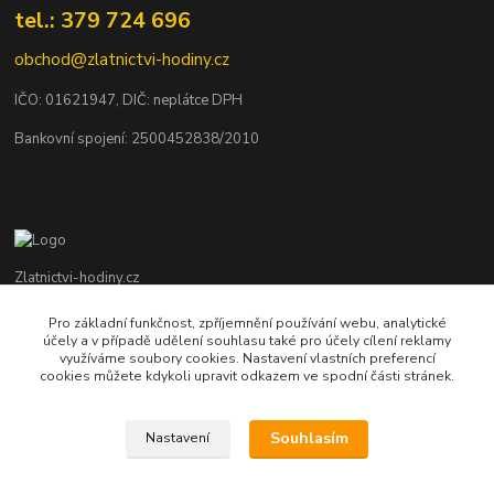
tel.: 379 724 696
obchod@zlatnictvi-hodiny.cz
IČO: 0
1621947
, DIČ: neplátce DPH
Bankovní spojení: 2500452838/2010
Zlatnictvi-hodiny.cz
Pro základní funkčnost, zpříjemnění používání webu, analytické
+420 379 492 545
účely a v případě udělení souhlasu také pro účely cílení reklamy
Po - Pá: 9,00 - 17,00 hod., So: 9,00 - 11,30 hod.
využíváme soubory cookies. Nastavení vlastních preferencí
cookies můžete kdykoli upravit odkazem ve spodní části stránek.
obchod@zlatnictvi-hodiny.cz
Souhlasím
Nastavení