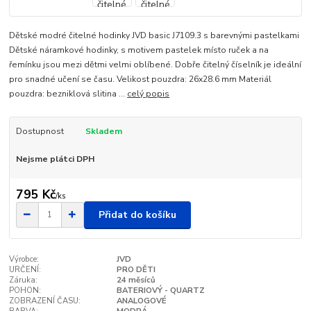
Dětské modré čitelné hodinky JVD basic J7109.3 s barevnými pastelkami
Dětské náramkové hodinky, s motivem pastelek místo ruček a na
řemínku jsou mezi dětmi velmi oblíbené. Dobře čitelný číselník je ideální
pro snadné učení se času. Velikost pouzdra: 26x28.6 mm Materiál
pouzdra: bezniklová slitina ...
celý popis
Dostupnost
Skladem
Nejsme plátci DPH
795 Kč
/
ks
Přidat do košíku
Výrobce:
JVD
URČENÍ:
PRO DĚTI
Záruka:
24 měsíců
POHON:
BATERIOVÝ - QUARTZ
ZOBRAZENÍ ČASU:
ANALOGOVÉ