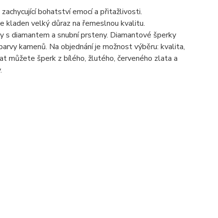
hycující bohatství emocí a přitažlivosti.
je kladen velký důraz na řemeslnou kvalitu.
eny s diamantem a snubní prsteny. Diamantové šperky
barvy kamenů. Na objednání je možnost výběru: kvalita,
t můžete šperk z bílého, žlutého, červeného zlata a
.