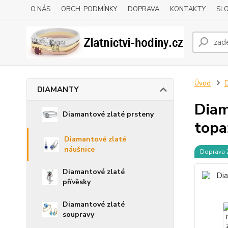
O NÁS
OBCH. PODMÍNKY
DOPRAVA
KONTAKTY
SLO
Úvod
DIAMANTY
Diam
Diamantové zlaté prsteny
topaz
Diamantové zlaté
náušnice
Doprava
Diamantové zlaté
přívěsky
Diamantové zlaté
soupravy