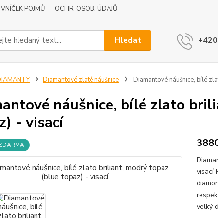
VNÍČEK POJMŮ
OCHR. OSOB. ÚDAJŮ
Hledat
+420
DIAMANTY
Diamantové zlaté náušnice
Diamantové náušnice, bílé zlat
antové náušnice, bílé zlato bril
) - visací
388
 ZDARMA
Diaman
visací
diamond
respekt
velký 