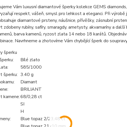
jeme Vám luxusní diamantové šperky kolekce GEMS diamonds, zac
yzařují respekt, vášeň, smysl pro lehkost a eleganci. Při výrobě 
bsahuje diamantové prsteny, náušnice, přívěšky, zásnubní prst
 zdobeny rubíny, safíry, smaragdy, ametysty, akvamaríny a další 
menů, barva kamenů, ryzost zlata 14 nebo 18 karátů. Objednáva
mbinace. Navrhneme a zhotovíme Vám chybějící šperk do soupravy
y šperku
šperku:
Bílé zlato
lata:
585/1000
 šperku:
3.40 g
hokamu:
Diamant
ene:
BRILIANT
t kamene:
68/0,28 ct
SI
H
meny:
Blue topaz 2/23,48 ct
Blue topaz 21x10 mm