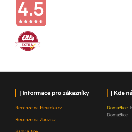
| Informace pro zákazníky
| Kde n
Recenze na Heureka.cz
Domažlice:
M
Domažlice
Recenze na Zbozi.cz
Rady a tipy