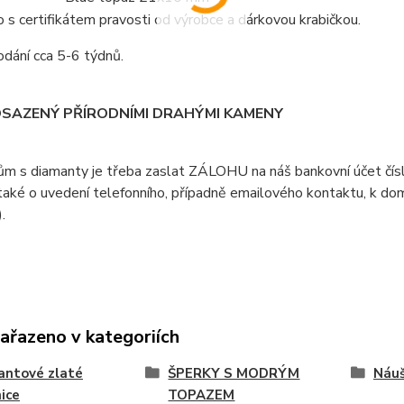
s certifikátem pravosti od výrobce a dárkovou krabičkou.
dání cca 5-6 týdnů.
OSAZENÝ PŘÍRODNÍMI DRAHÝMI KAMENY
ům s diamanty je třeba zaslat ZÁLOHU na náš bankovní účet čí
aké o uvedení telefonního, případně emailového kontaktu, k doml
).
zařazeno v kategoriích
antové zlaté
ŠPERKY S MODRÝM
Náuš
ice
TOPAZEM