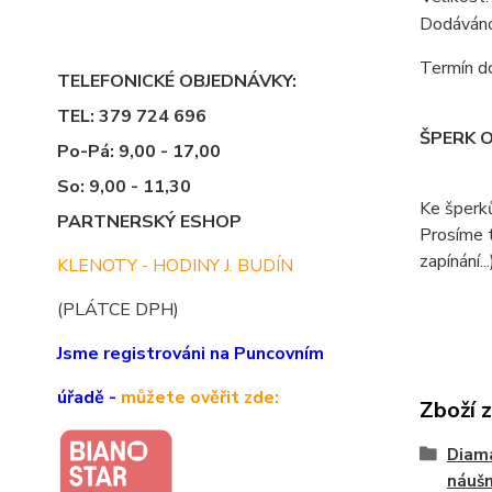
Dodáváno 
Termín do
TELEFONICKÉ OBJEDNÁVKY:
TEL: 379 724 696
ŠPERK 
Po-Pá: 9,00 - 17,00
So: 9,00 - 11,30
Ke šperk
PARTNERSKÝ ESHOP
Prosíme t
zapínání...
KLENOTY - HODINY J. BUDÍN
(PLÁTCE DPH)
Jsme registrováni na Puncovním
úřadě -
můžete ověřit zde:
Zboží 
Diam
náušn