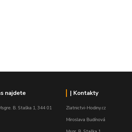
ás najdete
| Kontakty
sgre. B. Staška 1, 344 01
Zlatnictvi-Hodiny.cz
Miroslava Budínová
Msgr. B. Staška 1