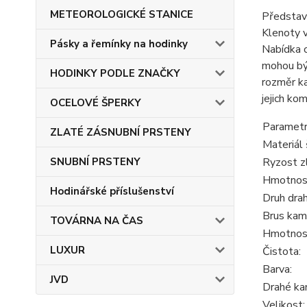
METEOROLOGICKÉ STANICE
Představu
Klenoty v
Pásky a řemínky na hodinky
Nabídka o
mohou být
HODINKY PODLE ZNAČKY
rozměr ka
jejich ko
OCELOVÉ ŠPERKY
Parametr
ZLATÉ ZÁSNUBNÍ PRSTENY
Materiál 
SNUBNÍ PRSTENY
Ryzost z
Hmotnost
Hodinářské příslušenství
Druh dra
Brus kam
TOVÁRNA NA ČAS
Hmotnos
LUXUR
Čistota:
Barva:
JVD
Drahé ka
Velikost: