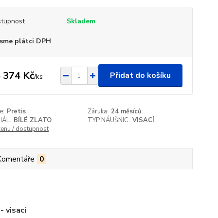
tupnost
Skladem
sme plátci DPH
 374 Kč
Přidat do košíku
/
ks
e:
Pretis
Záruka:
24 měsíců
IÁL:
BÍLÉ ZLATO
TYP NÁUŠNIC:
VISACÍ
cenu / dostupnost
Komentáře
0
- visací