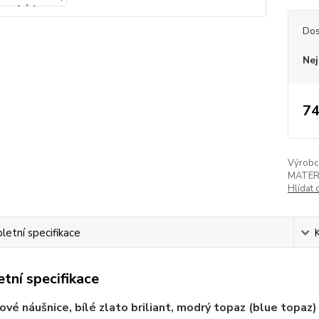
Dos
Nej
74
Výrobc
MATER
Hlídat 
etní specifikace
tní specifikace
vé náušnice, bílé zlato briliant, modrý topaz (blue topaz) 