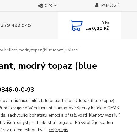
Přihlášení
CZK
0
ks
 379 492 545
za
0,00 Kč
o briliant, modrý topaz (blue topaz) - visací
iant, modrý topaz (blue
0846-0-0-93
tové náušnice, bílé zlato briliant, modrý topaz (blue topaz) -
 Představujeme Vám luxusní diamantové šperky kolekce GEMS
s, zachycující bohatství emocí a přitažlivosti. Klenoty vyzařují
, vášeň, smysl pro lehkost a eleganci. Při výrobě je kladen
důraz na řemeslnou kva...
celý popis