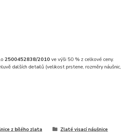
slo
2500452838/2010
ve výši 50 % z celkové ceny.
uvě dalších detailů (velikost prstene, rozměry náušnic,
nice z bílého zlata
Zlaté visací náušnice