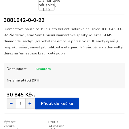
3881042-0-0-92
Diamantové náušnice, bílé zlato briliant, safírové náušnice 3881042-0-0-
92 Představujeme Vám luxusní diamantové šperky kolekce GEMS
diamonds, zachycující bohatství emocí a přitažlivosti. Klenoty vyzařují
respekt, vášeň, smysl pro lehkost a eleganci. Při výrobě je kladen velký
důraz na řemeslnou kval...
celý popis
Dostupnost
Skladem
Nejsme plátci DPH
30 845 Kč
/
ks
Přidat do košíku
Výrobce:
Pretis
Záruka:
24 měsíců