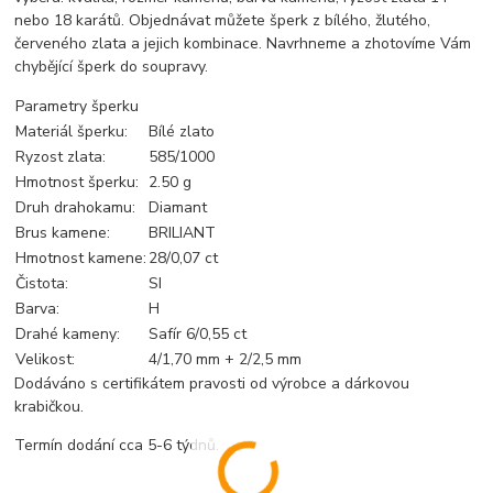
nebo 18 karátů. Objednávat můžete šperk z bílého, žlutého,
červeného zlata a jejich kombinace. Navrhneme a zhotovíme Vám
chybějící šperk do soupravy.
Parametry šperku
Materiál šperku:
Bílé zlato
Ryzost zlata:
585/1000
Hmotnost šperku:
2.50 g
Druh drahokamu:
Diamant
Brus kamene:
BRILIANT
Hmotnost kamene:
28/0,07 ct
Čistota:
SI
Barva:
H
Drahé kameny:
Safír 6/0,55 ct
Velikost:
4/1,70 mm + 2/2,5 mm
Dodáváno s certifikátem pravosti od výrobce a dárkovou
krabičkou.
Termín dodání cca 5-6 týdnů.