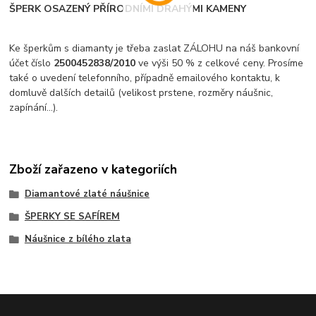
ŠPERK OSAZENÝ PŘÍRODNÍMI DRAHÝMI KAMENY
Ke šperkům s diamanty je třeba zaslat ZÁLOHU na náš bankovní
účet číslo
2500452838/2010
ve výši 50 % z celkové ceny. Prosíme
také o uvedení telefonního, případně emailového kontaktu, k
domluvě dalších detailů (velikost prstene, rozměry náušnic,
zapínání...).
Zboží zařazeno v kategoriích
Diamantové zlaté náušnice
ŠPERKY SE SAFÍREM
Náušnice z bílého zlata