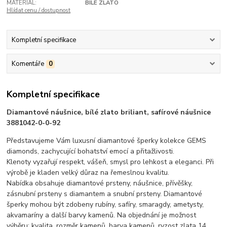
MATERIÁL:
BÍLÉ ZLATO
Hlídat cenu / dostupnost
Kompletní specifikace
Komentáře
0
Kompletní specifikace
Diamantové náušnice, bílé zlato briliant, safírové náušnice
3881042-0-0-92
Představujeme Vám luxusní diamantové šperky kolekce GEMS
diamonds, zachycující bohatství emocí a přitažlivosti.
Klenoty vyzařují respekt, vášeň, smysl pro lehkost a eleganci. Při
výrobě je kladen velký důraz na řemeslnou kvalitu.
Nabídka obsahuje diamantové prsteny, náušnice, přívěšky,
zásnubní prsteny s diamantem a snubní prsteny. Diamantové
šperky mohou být zdobeny rubíny, safíry, smaragdy, ametysty,
akvamaríny a další barvy kamenů. Na objednání je možnost
výběru: kvalita, rozměr kamenů, barva kamenů, ryzost zlata 14