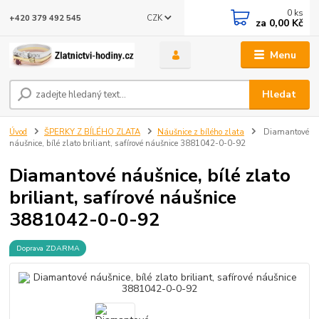
0
ks
CZK
+420 379 492 545
za
0,00 Kč
Menu
Hledat
Úvod
ŠPERKY Z BÍLÉHO ZLATA
Náušnice z bílého zlata
Diamantové
náušnice, bílé zlato briliant, safírové náušnice 3881042-0-0-92
Diamantové náušnice, bílé zlato
briliant, safírové náušnice
3881042-0-0-92
Doprava ZDARMA